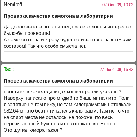
Nemiroff
07 Окт. 09, 10:02
Проверка качества самогона в лаборатирии
Да дороговато, а вот спиртец после колонны интересно
было-бы проверить!
А самогон от разу к разу будет получаться с разным хим.
составом! Так что особо смысла нет...
Tacit
27 Нояб. 09, 16:42
Проверка качества самогона в лаборатирии
простите, в каких единицах концентрации указаны?
Наверху написано про мг/дм3 то бишь мг на литр. Толи
я запятые не там вижу, но там килограммами натолкали.
982.64 мг, зто без пяти капель килограмм. Там не то что
на спирт места не осталось, не похоже что весь
перечисленный букет в литр затолкать возможно.
Это шутка юмора такая ?