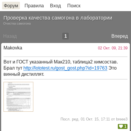
Форум
Правила
Вход
Поиск
Проверка качества самогона в лаборатории
Очистка самогона
Назад
1
Вперед
Makovka
02 Окт. 09, 21:39
Вот и ГОСТ указанный Мак210, таблица2 химсостав.
Брал тут
http://lototest.ru/gost_gost.php?id=19763
Это
винный дистиллят.
Посл. ред. 01 Окт. 15, 17:11 от breee3
1