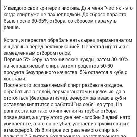
У каждого свои критерии чистяка. Для меня "чистяк"- это
когда спирт уже не пахнет водкой. До сброса пара это
было после 30-35% отбора, со сбросом пара чуть
ранше.
Кстати, я перестал обрабатывать сырец перманганатом
и щелочью перед ректификацией. Перестал играться с
замедленным отбором голов.
Первые 5% беру на технические нужды, затем 30-40%
на исправляемый спирт, затем процентов 50-60
продукта безупречного качества, 5% остаётся в кубе с
хвостами.
После этого исправляемый спирт разбавляю вдвое,
обрабатываю содой, перманганатом и щелочью, даю
отстояться (без фанатизма), вечером заливаю в куб и
оставляю кипятится с работой "на себя" до утра. На
ранних этапах такого кипячения из трубки отбора
пованивает, а к утру этого уже нет - злобный едкий натр
убивает все, а что он не убил, улетает из трубки связи с
атмосферой. Из 8 литров исправляемого спирта я
получаю 7,5 литров безупречного, не уступающего по