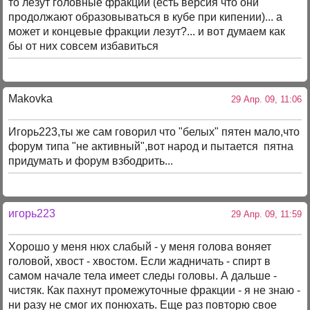
то лезут головные фракции (есть версия что они
продолжают образовываться в кубе при кипении)... а
может и концевые фракции лезут?... и вот думаем как
бы от них совсем избавиться
Makovka
29 Апр. 09, 11:06
Игорь223,ты же сам говорил что "белых" пятен мало,что
форум типа "не активный",вот народ и пытается пятна
придумать и форум взбодрить...
игорь223
29 Апр. 09, 11:59
Хорошо у меня нюх слабый - у меня голова воняет
головой, хвост - хвостом. Если жадничать - спирт в
самом начале тела имеет следы головы. А дальше -
чистяк. Как пахнут промежуточные фракции - я не знаю -
ни разу не смог их понюхать. Еще раз повторю свое