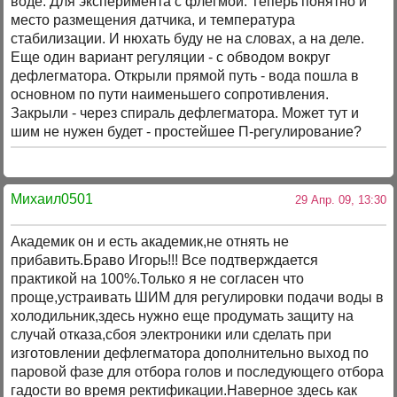
воде. Для эксперимента с флегмой. Теперь понятно и
место размещения датчика, и температура
стабилизации. И нюхать буду не на словах, а на деле.
Еще один вариант регуляции - с обводом вокруг
дефлегматора. Открыли прямой путь - вода пошла в
основном по пути наименьшего сопротивления.
Закрыли - через спираль дефлегматора. Может тут и
шим не нужен будет - простейшее П-регулирование?
Михаил0501
29 Апр. 09, 13:30
Академик он и есть академик,не отнять не
прибавить.Браво Игорь!!! Все подтверждается
практикой на 100%.Только я не согласен что
проще,устраивать ШИМ для регулировки подачи воды в
холодильник,здесь нужно еще продумать защиту на
случай отказа,сбоя электроники или сделать при
изготовлении дефлегматора дополнительно выход по
паровой фазе для отбора голов и последующего отбора
гадости во время ректификации.Наверное здесь как