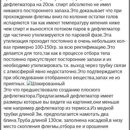
дефлегматора на 20см. спирт абсолютно не имел
никакого постороннего запаха.Это доказывает что при
прохождении флегмы вниз по колонне остатки голов
испаряются так как имеют температуру кипения ниже
чем спирт и выносятся потоком паров в дефлегматор
где частично утилизируются по паровой фазе.Эта
утилизация проходит постоянно в очень небольших кол-
вах примерно 100-150гр. за всю ректификацию.Это
делается для того,так как в процессе отбора тела
постоянно присутствуют посторонние запахи и их
необходимо утилизировать т.к. выход через трубку связи
с атмосферой явно недостаточно.Это подтверждается
при обследовании отобранного вещества,запах не из
приятных.
Это что предшествовало созданию плоского
дефлегматора.Предлагаемый дефлегматор имеет
размеры которые вы видите на картинке,они меньше
чем например дефлегматор из термоса.Из медной
трубки длиной 3м. предполагается намотать два
блина.Труба длиной 130см. заполнена насадкой,в низу
место скопления флегмы,отбора ее и орошения