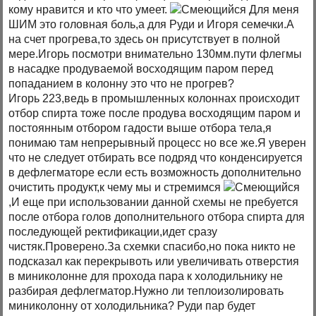
кому нравится и кто что умеет.
Для меня
ШИМ это головная боль,а для Руди и Игоря семечки.А
на счет прогрева,то здесь он присутствует в полной
мере.Игорь посмотри внимательно 130мм.пути флегмы
в насадке продуваемой восходящим паром перед
попаданием в колонну это что не прогрев?
Игорь 223,ведь в промышленных колоннах происходит
отбор спирта тоже после продува восходящим паром и
постоянным отбором гадости выше отбора тела,я
понимаю там непрерывный процесс но все же.Я уверен
что не следует отбирать все подряд что конденсируется
в дефлегматоре если есть возможность дополнительно
очистить продукт,к чему мы и стремимся
,И еще при использовании данной схемы не пребуется
после отбора голов дополнительного отбора спирта для
последующей ректификации,идет сразу
чистяк.Проверено.За схемки спасибо,но пока никто не
подсказал как перекрывоть или увеличивать отверстия
в миниколонне для прохода пара к холодильнику не
разбирая дефлегматор.Нужно ли теплоизолировать
миниколонну от холодильника? Руди пар будет