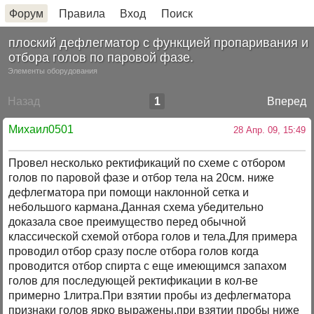
Форум
Правила
Вход
Поиск
плоский дефлегматор с функцией пропаривания и
отбора голов по паровой фазе.
Элементы оборудования
Назад
1
Вперед
Михаил0501
28 Апр. 09, 15:49
Провел несколько ректификаций по схеме с отбором
голов по паровой фазе и отбор тела на 20см. ниже
дефлегматора при помощи наклонной сетка и
небольшого кармана.Данная схема убедительно
доказала свое преимущество перед обычной
классической схемой отбора голов и тела.Для примера
проводил отбор сразу после отбора голов когда
проводится отбор спирта с еще имеющимся запахом
голов для последующей ректификации в кол-ве
примерно 1литра.При взятии пробы из дефлегматора
признаки голов ярко выражены,при взятии пробы ниже