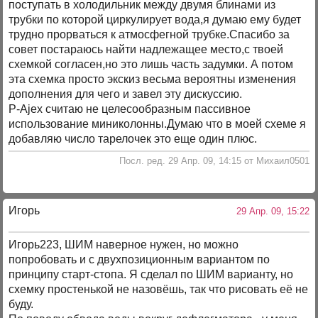
поступать в холодильник между двумя блинами из
трубки по которой циркулирует вода,я думаю ему будет
трудно прорваться к атмосфегной трубке.Спасибо за
совет постараюсь найти надлежащее место,с твоей
схемкой согласен,но это лишь часть задумки. А потом
эта схемка просто экскиз весьма вероятны изменения
дополнения для чего и завел эту дискуссию.
P-Ajex считаю не целесообразным пассивное
использование миниколонны.Думаю что в моей схеме я
добавляю число тарелочек это еще один плюс.
Посл. ред. 29 Апр. 09, 14:15 от Михаил0501
Игорь
29 Апр. 09, 15:22
Игорь223, ШИМ наверное нужен, но можно
попробовать и с двухпозиционным вариантом по
принципу старт-стопа. Я сделал по ШИМ варианту, но
схемку простенькой не назовёшь, так что рисовать её не
буду.