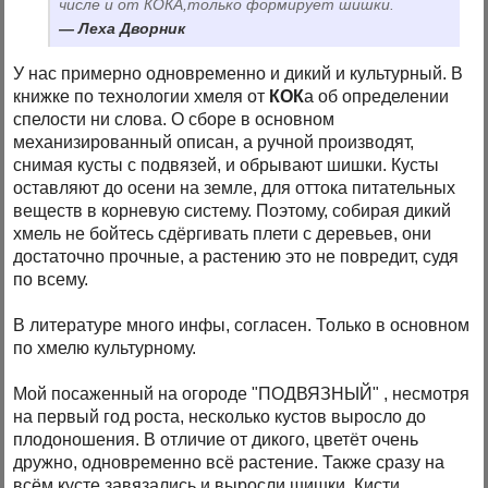
числе и от КОКА,только формирует шишки.
Леха Дворник
У нас примерно одновременно и дикий и культурный. В
книжке по технологии хмеля от
КОК
а об определении
спелости ни слова. О сборе в основном
механизированный описан, а ручной производят,
снимая кусты с подвязей, и обрывают шишки. Кусты
оставляют до осени на земле, для оттока питательных
веществ в корневую систему. Поэтому, собирая дикий
хмель не бойтесь сдёргивать плети с деревьев, они
достаточно прочные, а растению это не повредит, судя
по всему.
В литературе много инфы, согласен. Только в основном
по хмелю культурному.
Мой посаженный на огороде "ПОДВЯЗНЫЙ" , несмотря
на первый год роста, несколько кустов выросло до
плодоношения. В отличие от дикого, цветёт очень
дружно, одновременно всё растение. Также сразу на
всём кусте завязались и выросли шишки. Кисти