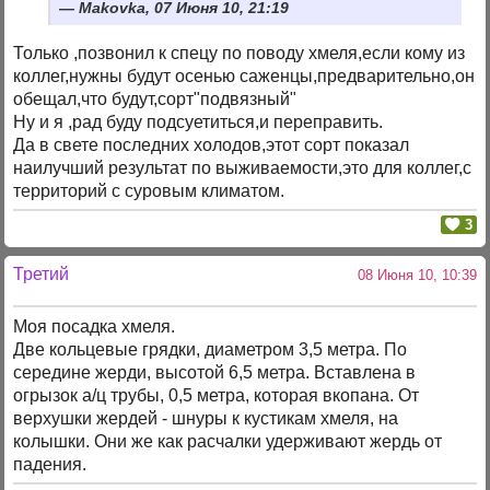
Makovka, 07 Июня 10, 21:19
Только ,позвонил к спецу по поводу хмеля,если кому из
коллег,нужны будут осенью саженцы,предварительно,он
обещал,что будут,сорт"подвязный"
Ну и я ,рад буду подсуетиться,и переправить.
Да в свете последних холодов,этот сорт показал
наилучший результат по выживаемости,это для коллег,с
территорий с суровым климатом.
3
Третий
08 Июня 10, 10:39
Моя посадка хмеля.
Две кольцевые грядки, диаметром 3,5 метра. По
середине жерди, высотой 6,5 метра. Вставлена в
огрызок а/ц трубы, 0,5 метра, которая вкопана. От
верхушки жердей - шнуры к кустикам хмеля, на
колышки. Они же как расчалки удерживают жердь от
падения.