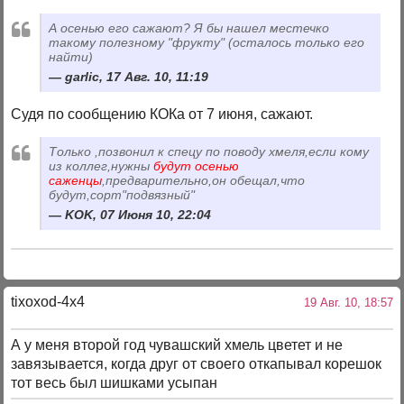
А осенью его сажают? Я бы нашел местечко
такому полезному "фрукту" (осталось только его
найти)
garlic, 17 Авг. 10, 11:19
Судя по сообщению КОКа от 7 июня, сажают.
Только ,позвонил к спецу по поводу хмеля,если кому
из коллег,нужны
будут осенью
саженцы
,предварительно,он обещал,что
будут,сорт"подвязный"
KOK, 07 Июня 10, 22:04
tixoxod-4x4
19 Авг. 10, 18:57
А у меня второй год чувашский хмель цветет и не
завязывается, когда друг от своего откапывал корешок
тот весь был шишками усыпан