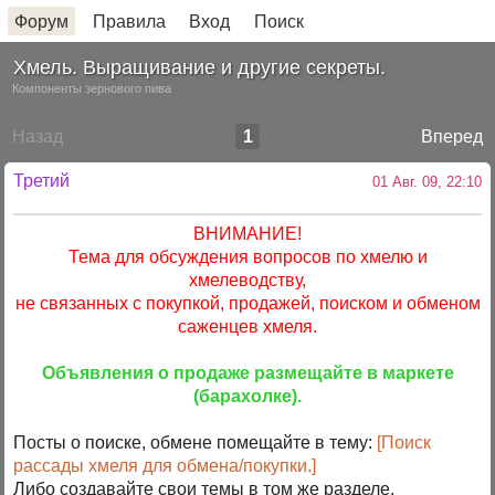
Форум
Правила
Вход
Поиск
Хмель. Выращивание и другие секреты.
Компоненты зернового пива
Назад
1
Вперед
Третий
01 Авг. 09, 22:10
ВНИМАНИЕ!
Тема для обсуждения вопросов по хмелю и
хмелеводству,
не связанных с покупкой, продажей, поиском и обменом
саженцев хмеля.
Объявления о продаже размещайте в маркете
(барахолке).
Посты о поиске, обмене помещайте в тему:
[Поиск
рассады хмеля для обмена/покупки.]
Либо создавайте свои темы в том же разделе.