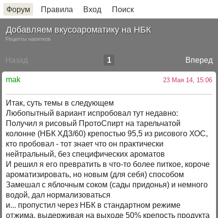
Форум
Правила
Вход
Поиск
Добавляем вкусоароматику на НБК
Рецепты напитков
Назад
1
Вперед
mak
23 Мая 14, 15:06
Итак, суть темы в следующем
Любопытный вариант испробовал тут недавно:
Получил я рисовый ПротоСпирт на тарельчатой
колонне (НБК ХД3/60) крепостью 95,5 из рисового ХОС,
кто пробовал - тот знает что он практически
нейтральный, без специфических ароматов
И решил я его превратить в что-то более питкое, короче
ароматизировать, но новым (для себя) способом
Замешал с яблочным соком (сады придонья) и немного
водой, дал нормализоваться
и... пропустил через НБК в стандартном режиме
отжима, выдерживая на выходе 50% крепость продукта