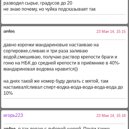
разводил сырье, градусов до 20
не знаю почему, но чуйка подсказывает так
anfos
23 Мая 14, 15:15
давно корочки мандариновые настаиваю на
сортировке,сливаю и три раза заливаю
водой,смешиваю, получаю раствор крепости браги и
гоню на НБК до средней крепости в приёмнике в 40%-
мандариновая водовка нравится))
на днях такой же номер буду делать с мятой, там
настаивал/сливал спирт-водка-вода-вода-вода-вода до
10%
игорь223
23 Мая 14, 15:18
anfos
, я так делаю с дубовой щепой. Почти также.