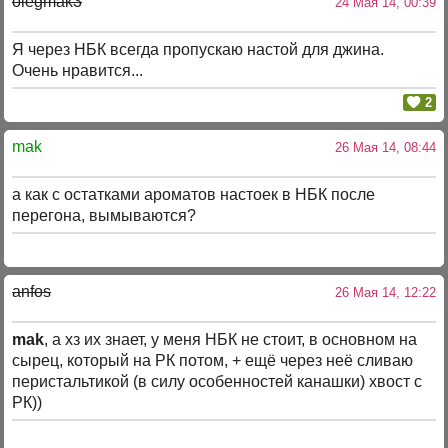
olegmak3
24 Мая 14, 00:39
Я через НБК всегда пропускаю настой для джина.
Очень нравится...
2
mak
26 Мая 14, 08:44
а как с остатками ароматов настоек в НБК после
перегона, вымываются?
anfos
26 Мая 14, 12:22
mak
, а хз их знает, у меня НБК не стоит, в основном на
сырец, который на РК потом, + ещё через неё сливаю
перистальтикой (в силу особенностей канашки) хвост с
РК))