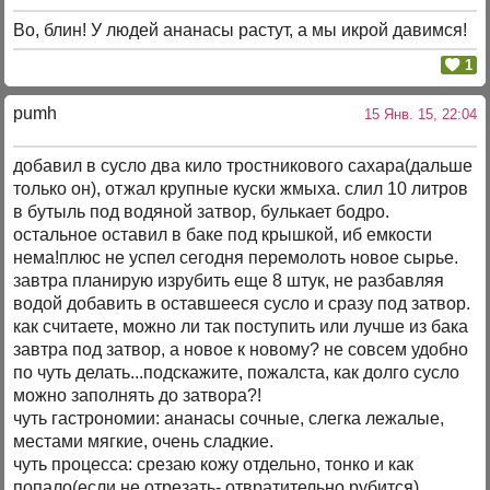
Во, блин! У людей ананасы растут, а мы икрой давимся!
1
pumh
15 Янв. 15, 22:04
добавил в сусло два кило тростникового сахара(дальше
только он), отжал крупные куски жмыха. слил 10 литров
в бутыль под водяной затвор, булькает бодро.
остальное оставил в баке под крышкой, иб емкости
нема!плюс не успел сегодня перемолоть новое сырье.
завтра планирую изрубить еще 8 штук, не разбавляя
водой добавить в оставшееся сусло и сразу под затвор.
как считаете, можно ли так поступить или лучше из бака
завтра под затвор, а новое к новому? не совсем удобно
по чуть делать...подскажите, пожалста, как долго сусло
можно заполнять до затвора?!
чуть гастрономии: ананасы сочные, слегка лежалые,
местами мягкие, очень сладкие.
чуть процесса: срезаю кожу отдельно, тонко и как
попало(если не отрезать- отвратительно рубится),