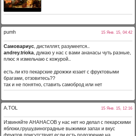
pumh
15 Янв. 15, 04:42
Самовариус
, дистиллят, разумеется..
andrey.trioka
, думаю у нас с вами ананасы чуть разные,
плюс я измельчаю с кожурой..
есть ли кто пекарские дрожжи юзает с фруктовыми
брагами, отзовитесь??
так и не понятно, ставить самоброд или нет
A.TOL
15 Янв. 15, 12:16
Извиняйте АНАНАСОВ у нас нет но делал с пекарскими
яблоки,грушу,виноградные выжимки запах и вкус
фруктов присутствует если есть подозрение на