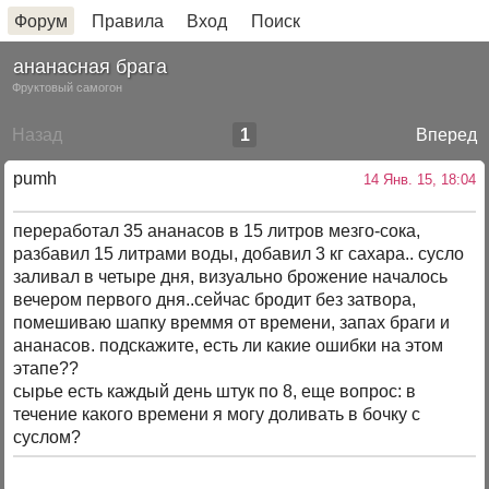
Форум
Правила
Вход
Поиск
ананасная брага
Фруктовый самогон
Назад
1
Вперед
pumh
14 Янв. 15, 18:04
переработал 35 ананасов в 15 литров мезго-сока,
разбавил 15 литрами воды, добавил 3 кг сахара.. сусло
заливал в четыре дня, визуально брожение началось
вечером первого дня..сейчас бродит без затвора,
помешиваю шапку времмя от времени, запах браги и
ананасов. подскажите, есть ли какие ошибки на этом
этапе??
сырье есть каждый день штук по 8, еще вопрос: в
течение какого времени я могу доливать в бочку с
суслом?