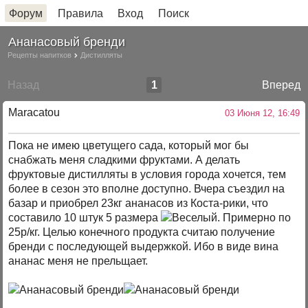
Форум
Правила
Вход
Поиск
Ананасовый бренди
Рецепты напитков
Дистилляты
Назад
1
Вперед
Maracatou
03 Июня 12, 16:49
Пока не имею цветущего сада, который мог бы
снабжать меня сладкими фруктами. А делать
фруктовые дистилляты в условия города хочется, тем
более в сезон это вполне доступно. Вчера съездил на
базар и приобрел 23кг ананасов из Коста-рики, что
составило 10 штук 5 размера
. Примерно по
25р/кг. Целью конечного продукта считаю получение
бренди с последующей выдержкой. Ибо в виде вина
ананас меня не прельщает.