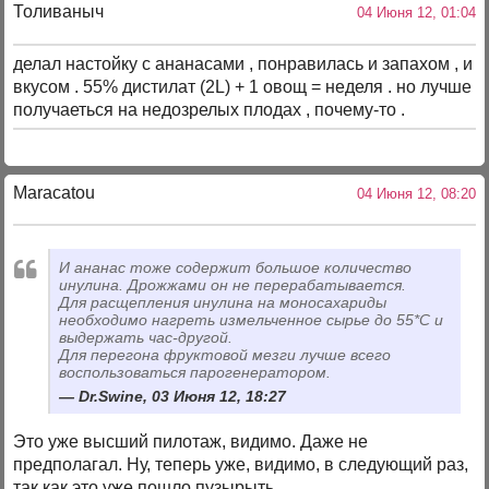
Толиваныч
04 Июня 12, 01:04
делал настойку с ананасами , понравилась и запахом , и
вкусом . 55% дистилат (2L) + 1 овощ = неделя . но лучше
получаеться на недозрелых плодах , почему-то .
Maracatou
04 Июня 12, 08:20
И ананас тоже содержит большое количество
инулина. Дрожжами он не перерабатывается.
Для расщепления инулина на моносахариды
необходимо нагреть измельченное сырье до 55*С и
выдержать час-другой.
Для перегона фруктовой мезги лучше всего
воспользоваться парогенератором.
Dr.Swine, 03 Июня 12, 18:27
Это уже высший пилотаж, видимо. Даже не
предполагал. Ну, теперь уже, видимо, в следующий раз,
так как это уже пошло пузырыть.