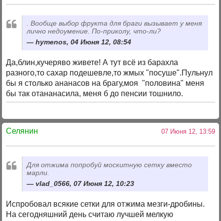
. Вообще выбор фрукта для браги вызывает у меня
лично недоумение. По-приколу, что-ли?
hymenos, 04 Июня 12, 08:54
Да,блин,кучеряво живете! А тут всё из барахла
разного,то сахар подешевле,то жмых "посуше".Пульнул
бы я столько ананасов на брагу,моя "половина" меня
бы так отананасила, меня б до пенсии тошнило.
Селянин
07 Июня 12, 13:59
Для отжима попробуй москитную сетку вместо
марли.
vlad_0566, 07 Июня 12, 10:23
Испробовал всякие сетки для отжима мезги-дробины.
На сегодняшний день считаю лучшей мелкую