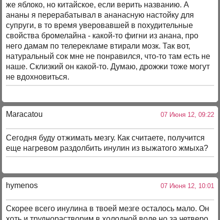
же яблоко, но китайское, если верить названию. А
ананы я перерабатывал в ананасную настойку для
супруги, в то время уверовавшей в похудительные
свойства бромелайна - какой-то фигни из анана, про
него дамам по телерекламе втирали мозк. Так вот,
натуральный сок мне не понравился, что-то там есть не
наше. Склизкий он какой-то. Думаю, дрожжи тоже могут
не вдохновиться.
Maracatou
07 Июня 12, 09:22
Сегодня буду отжимать мезгу. Как считаете, получится
еще нагревом раздолбить инулин из выжатого жмыха?
hymenos
07 Июня 12, 10:01
Скорее всего инулина в твоей мезге осталось мало. Он
хоть и труднорастворим в холодной воде но за четверо