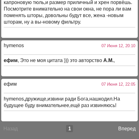
капроновую тюль,и размер приличный и хрен порвёшь.
Посмотрите внимательно на свои окна, не пора ли вам
поменять шторы, довольны будут все, жена -новым
шторам, ну а вы-новому фильтру.
hymenos
07 Июня 12, 20:10
ефим
, Это не моя цитата ))) это авторство
А.М.
,
ефим
07 Июня 12, 22:05
hymenos,дружище,извини ради Бога,нашкодил.На
будущее буду внимательнее,ещё раз извиняюсь!
Назад
1
Вперед