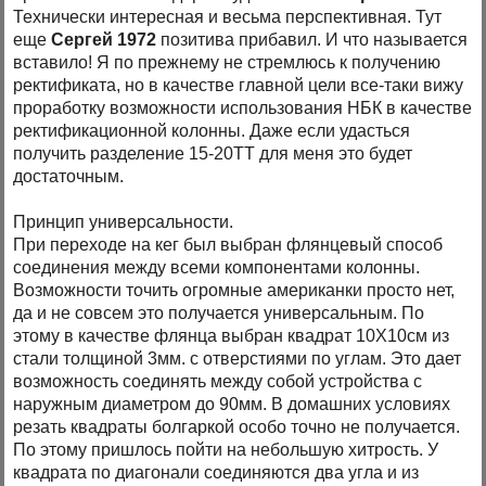
Технически интересная и весьма перспективная. Тут
еще
Сергей 1972
позитива прибавил. И что называется
вставило! Я по прежнему не стремлюсь к получению
ректификата, но в качестве главной цели все-таки вижу
проработку возможности использования НБК в качестве
ректификационной колонны. Даже если удасться
получить разделение 15-20ТТ для меня это будет
достаточным.
Принцип универсальности.
При переходе на кег был выбран флянцевый способ
соединения между всеми компонентами колонны.
Возможности точить огромные американки просто нет,
да и не совсем это получается универсальным. По
этому в качестве флянца выбран квадрат 10Х10см из
стали толщиной 3мм. с отверстиями по углам. Это дает
возможность соединять между собой устройства с
наружным диаметром до 90мм. В домашних условиях
резать квадраты болгаркой особо точно не получается.
По этому пришлось пойти на небольшую хитрость. У
квадрата по диагонали соединяются два угла и из