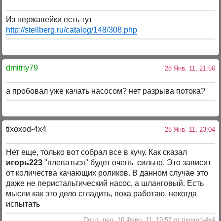
Из нержавейки есть тут
http://stellberg.ru/catalog/148/308.php
dmitriy79
28 Янв. 11, 21:56
а пробовал уже качать насосом? нет разрыва потока?
tixoxod-4x4
28 Янв. 11, 23:04
Нет еще, только вот собрал все в кучу. Как сказал
игорь223
"плеваться" будет очень сильно. Это зависит
от количества качающих роликов. В данном случае это
даже не перистальтический насос, а шланговый. Есть
мысли как это дело сгладить, пока работаю, некогда
испытать
Посл. ред. 10 Февр. 11, 19:57 от tixoxod-4x4