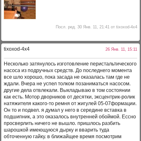
Посл. ред. 30 Янв. 11, 21:41 от tixoxod-4x4
tixoxod-4x4
26 Янв. 11, 15:11
Несколько затянулось изготовление перистальтического
насоса из подручных средств. До последнего момента
все шло хорошо, пока засада не оказалась там где не
ждали. Вчера не успел толком позаниматься насосом.
другие дела отвлекали. Выкладываю в том состоянии
как есть. Мотор дворников от десятки, эксцентрик-ролик
натяжителя какого-то ремня от жигулей 05-07формации.
Он то и подвел. я думал у него в середине вставка в
подшипник, а это оказалось внутренней обоймой. Ессно
просверлить ничего не вышло. пришлось разбить
шарошкой имеющуюся дырку и вварить туда
обточенную гайку. в ближайщее время посмотрим