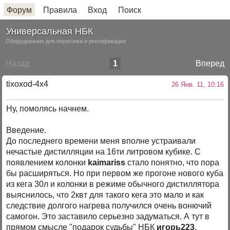
Форум
Правила
Вход
Поиск
Универсальная НБК
Оборудование для перегонки и ректификации
Назад
1
Вперед
tixoxod-4x4
26 Янв. 11, 10:16
Ну, помолясь начнем.
Введение.
До последнего времени меня вполне устраивали
нечастые дистилляции на 16ти литровом кубике. С
появлением колонки
kaimariss
стало понятно, что пора
бы расширяться. Но при первом же прогоне нового куба
из кега 30л и колонки в режиме обычного дистиллятора
выяснилось, что 2квт для такого кега это мало и как
следствие долгого нагрева получился очень вонючий
самогон. Это заставило серьезно задуматься. А тут в
прямом смысле "подарок судьбы" НБК
игорь223
.