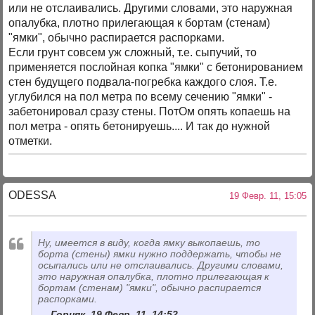
или не отслаивались. Другими словами, это наружная
опалубка, плотно прилегающая к бортам (стенам)
"ямки", обычно распирается распорками.
Если грунт совсем уж сложный, т.е. сыпучий, то
применяется послойная копка "ямки" с бетонированием
стен будущего подвала-погребка каждого слоя. Т.е.
углубился на пол метра по всему сечению "ямки" -
забетонировал сразу стены. ПотОм опять копаешь на
пол метра - опять бетонируешь.... И так до нужной
отметки.
ODESSA
19 Февр. 11, 15:05
Ну, имеется в виду, когда ямку выкопаешь, то
борта (стены) ямки нужно поддержать, чтобы не
осыпались или не отслаивались. Другими словами,
это наружная опалубка, плотно прилегающая к
бортам (стенам) "ямки", обычно распирается
распорками.
Горняк, 19 Февр. 11, 14:52