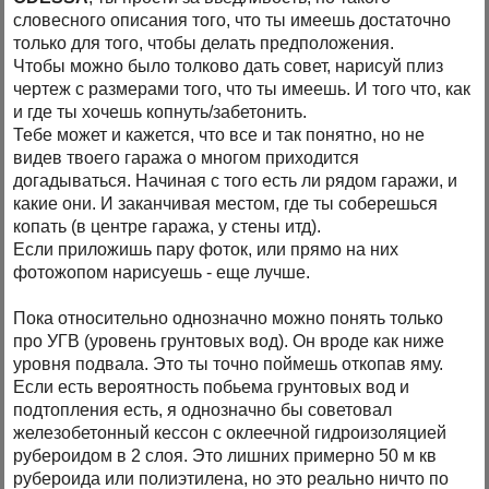
словесного описания того, что ты имеешь достаточно
только для того, чтобы делать предположения.
Чтобы можно было толково дать совет, нарисуй плиз
чертеж с размерами того, что ты имеешь. И того что, как
и где ты хочешь копнуть/забетонить.
Тебе может и кажется, что все и так понятно, но не
видев твоего гаража о многом приходится
догадываться. Начиная с того есть ли рядом гаражи, и
какие они. И заканчивая местом, где ты соберешься
копать (в центре гаража, у стены итд).
Если приложишь пару фоток, или прямо на них
фотожопом нарисуешь - еще лучше.
Пока относительно однозначно можно понять только
про УГВ (уровень грунтовых вод). Он вроде как ниже
уровня подвала. Это ты точно поймешь откопав яму.
Если есть вероятность побьема грунтовых вод и
подтопления есть, я однозначно бы советовал
железобетонный кессон с оклеечной гидроизоляцией
рубероидом в 2 слоя. Это лишних примерно 50 м кв
рубероида или полиэтилена, но это реально ничто по