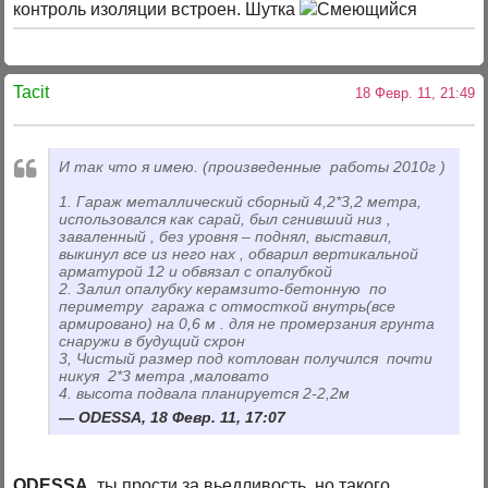
контроль изоляции встроен. Шутка
Tacit
18 Февр. 11, 21:49
И так что я имею. (произведенные работы 2010г )
1. Гараж металлический сборный 4,2*3,2 метра,
использовался как сарай, был сгнивший низ ,
заваленный , без уровня – поднял, выставил,
выкинул все из него нах , обварил вертикальной
арматурой 12 и обвязал с опалубкой
2. Залил опалубку керамзито-бетонную по
периметру гаража с отмосткой внутрь(все
армировано) на 0,6 м . для не промерзания грунта
снаружи в будущий схрон
3, Чистый размер под котлован получился почти
никуя 2*3 метра ,маловато
4. высота подвала планируется 2-2,2м
ODESSA, 18 Февр. 11, 17:07
ODESSA
, ты прости за вьедливость, но такого