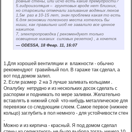
ровные стены, или исчо есть какие премудрости?
5.гидроизоляция – грунтовых вроде нет близких,
но старожилы отмечали заливание водяных люков
1,5м раз в 10-15 лет, знач проблема какая то есть
6.для экономии полезного места хотелось бы
ниши, как правильно шоб не завалило все ценное
нажитое.
7, электропроводка ( рекомендуют только
освещение никаких силовых резеток) , а хочется.
ODESSA, 18 Февр. 11, 16:07
1.Для хорошей вентиляции и влажности - обычно
рекомендуют гравийный пол. В гараже так сделал, а
вот под домом залил.
2. Если размер 2 на 3 лучше заливать кольцами .
Опалубку нетрудно и из нескольких досок сделать с
распорми и поднимать по мере заливки. Желательно
вставлять в нижний слой что-нибудь металлическое для
перевязки со следующим слоем. Самое первое (нижнее
кольцо) заглубить в пол немного - для устойчивости стен
.
Можно и из кирпича - красный. Я под домом сделал
стены из селикатного- не было выбора тогда- ничего 10