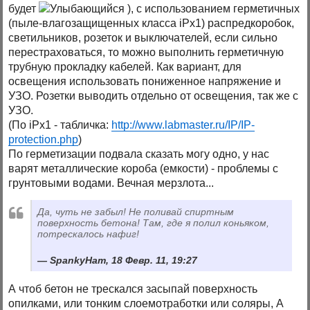
будет
), с использованием герметичных
(пыле-влагозащищенных класса iPx1) распредкоробок,
светильников, розеток и выключателей, если сильно
перестраховаться, то можно выполнить герметичную
трубную прокладку кабелей. Как вариант, для
освещения использовать пониженное напряжение и
УЗО. Розетки выводить отдельно от освещения, так же с
УЗО.
(По iPx1 - табличка:
http://www.labmaster.ru/IP/IP-
protection.php
)
По герметизации подвала сказать могу одно, у нас
варят металлические короба (емкости) - проблемы с
грунтовыми водами. Вечная мерзлота...
Да, чуть не забыл! Не поливай спиртным
поверхность бетона! Там, где я полил коньяком,
потрескалось нафиг!
SpankyHam, 18 Февр. 11, 19:27
А чтоб бетон не трескался засыпай поверхность
опилками, или тонким слоемотработки или соляры, А