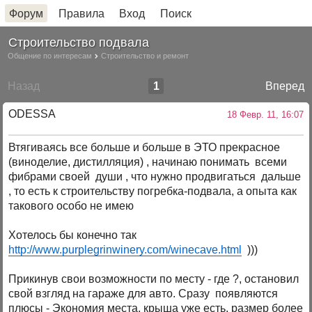
Форум
Правила
Вход
Поиск
Строительство подвала
Общение по интересам
Строительство и ремонт
Назад
1
Вперед
ODESSA
18 Февр. 11, 16:07
Втягиваясь все больше и больше в ЭТО прекрасное
(виноделие, дистилляция) , начинаю понимать всеми
фибрами своей души , что нужно продвигаться дальше
, то есть к строительству погребка-подвала, а опыта как
такового особо не имею
Хотелось бы конечно так
http://www.purplegrinwinery.com/winecave.html
)))
Прикинув свои возможности по месту - где ?, остановил
свой взгляд на гараже для авто. Сразу появляются
плюсы - Экономия места, крыша уже есть, размер более