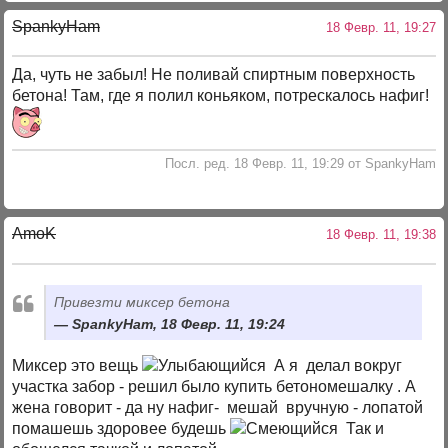
SpankyHam
18 Февр. 11, 19:27
Да, чуть не забыл! Не поливай спиртным поверхность
бетона! Там, где я полил коньяком, потрескалось нафиг!
Посл. ред. 18 Февр. 11, 19:29 от SpankyHam
AmoK
18 Февр. 11, 19:38
Привезти миксер бетона
SpankyHam, 18 Февр. 11, 19:24
Миксер это вещь
А я делал вокруг
участка забор - решил было купить бетономешалку . А
жена говорит - да ну нафиг- мешай вручную - лопатой
помашешь здоровее будешь
Так и