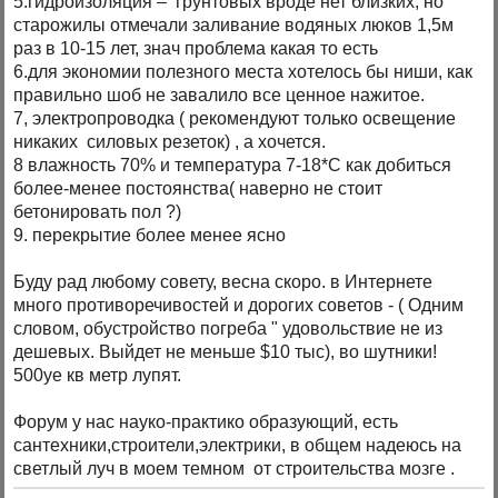
5.гидроизоляция – грунтовых вроде нет близких, но
старожилы отмечали заливание водяных люков 1,5м
раз в 10-15 лет, знач проблема какая то есть
6.для экономии полезного места хотелось бы ниши, как
правильно шоб не завалило все ценное нажитое.
7, электропроводка ( рекомендуют только освещение
никаких силовых резеток) , а хочется.
8 влажность 70% и температура 7-18*C как добиться
более-менее постоянства( наверно не стоит
бетонировать пол ?)
9. перекрытие более менее ясно
Буду рад любому совету, весна скоро. в Интернете
много противоречивостей и дорогих советов - ( Одним
словом, обустройство погреба " удовольствие не из
дешевых. Выйдет не меньше $10 тыс), во шутники!
500уе кв метр лупят.
Форум у нас науко-практико образующий, есть
сантехники,строители,электрики, в общем надеюсь на
светлый луч в моем темном от строительства мозге .