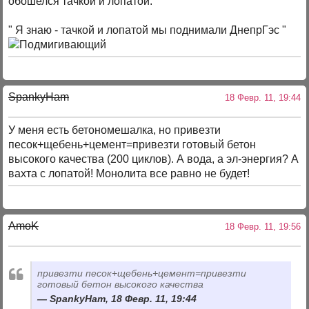
обошелся тачкой и лопатой.
" Я знаю - тачкой и лопатой мы поднимали ДнепрГэс "
SpankyHam
18 Февр. 11, 19:44
У меня есть бетономешалка, но привезти
песок+щебень+цемент=привезти готовый бетон
высокого качества (200 циклов). А вода, а эл-энергия? А
вахта с лопатой! Монолита все равно не будет!
AmoK
18 Февр. 11, 19:56
привезти песок+щебень+цемент=привезти
готовый бетон высокого качества
SpankyHam, 18 Февр. 11, 19:44