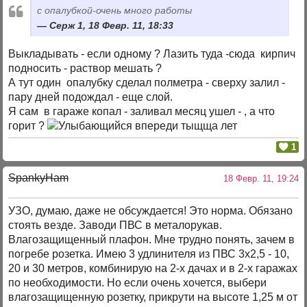
с опалубкой-очень много работы
Серж 1, 18 Февр. 11, 18:33
Выкладывать - если одному ? Лазить туда -сюда кирпич
подносить - раствор мешать ?
А тут один опалубку сделал полметра - сверху залил -
пару дней подождал - еще слой.
Я сам в гараже копал - заливал месяц ушел - , а что
горит ?
впереди тыщща лет
1
SpankyHam
18 Февр. 11, 19:24
УЗО, думаю, даже не обсуждается! Это норма. Обязано
стоять везде. Заводи ПВС в металорукав.
Влагозащищенный плафон. Мне трудно понять, зачем в
погребе розетка. Имею 3 удлинителя из ПВС 3х2,5 - 10,
20 и 30 метров, комбинирую на 2-х дачах и в 2-х гаражах
по необходимости. Но если очень хочется, выбери
влагозащищенную розетку, прикрути на высоте 1,25 м от