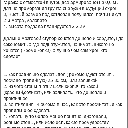
гаража с отмосткой внутрь(все армировано) на 0,6 м .
для не промерзания грунта снаружи в будущий схрон
3, Чистый размер под котлован получился почти никуя
2*3 метра ,маловато
4. высота подвала планируется 2-2,2м
Дальше мозговой ступор хочется дешево и сердито, Где
сэкономить а где поднатужится, нанимать никого не
хочется ( кроме копки), а лучше чем сам хрен кто
сделает.
1. как правильно сделать пол ( рекомендуют отсыпь
песчано-гравийную) 25-30 см, или заливкой
2. из чего стены гнать? Если кирпич то какой
(красный,селикат), или заливать. Что дешевле и
практичнее
3. вентиляция . 4 об*ема в час , как это просчитать и как
правильно ее сделать
4. копать ну то более-менее понятно, диагонали,
ровные стены, или исчо есть какие премудрости?