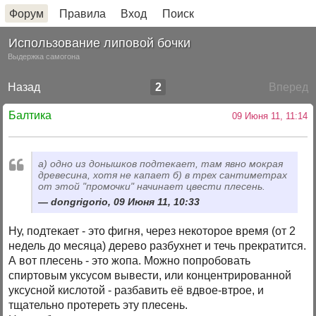
Форум
Правила
Вход
Поиск
Использование липовой бочки
Выдержка самогона
Назад
2
Вперед
Балтика
09 Июня 11, 11:14
а) одно из донышков подтекает, там явно мокрая
древесина, хотя не капает б) в трех сантиметрах
от этой "промочки" начинает цвести плесень.
dongrigorio, 09 Июня 11, 10:33
Ну, подтекает - это фигня, через некоторое время (от 2
недель до месяца) дерево разбухнет и течь прекратится.
А вот плесень - это жопа. Можно попробовать
спиртовым уксусом вывести, или концентрированной
уксусной кислотой - разбавить её вдвое-втрое, и
тщательно протереть эту плесень.