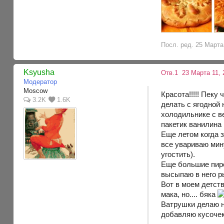
Посл. ред. 25 Марта
Ksyusha
Отв.1
23 Марта 11, 
Модератор
Moscow
Красота!!!!! Пеку
3.2K
1.6K
делать с ягодной
холодильнике с в
пакетик ванилина 
Еще летом когда з
все увариваю мин
угостить).
Еще большие пиро
высыпаю в него ры
Вот в моем детст
мака, но.... бяка
Ватрушки делаю не
добавляю кусочек