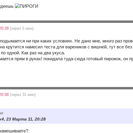
худеешь
20:28
(через 5 мин)
 подымается ни при каких условиях. Не дано мне, много раз пров
она крутится намесил теста для вареников с вишней, тут все б
по одной. Как раз на два укуса.
мается прям в руках! покидала туда-сюда готовый пирожок, он п
20:58
(через 31 мин)
ак
x4, 23 Марта 11, 20:28
 замешиваете?