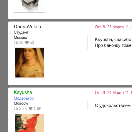
DonnaVelata
Отв.8
23 Марта 11, 
Студент
Москва
Ksyusha, спасибо
19
50
Про баночку тоже
Ksyusha
Отв.9
24 Марта 11, 
Модератор
Moscow
С удовольствие
3.2K
1.6K