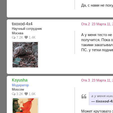
Да, с нами не по
tixoxod-4x4
Отв.2
23 Марта 11, 
Научный сотрудник
Москва
А у меня тесто не
7.2K
1.4K
получится. Пока 
такими закатывал 
ПС. у тетки подни
Ksyusha
Отв.3
23 Марта 11, 
Модератор
Moscow
3.2K
1.6K
а у меня ник
tixoxod-4
Может крутовато