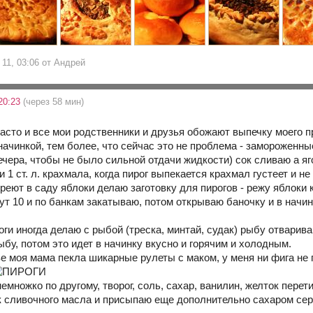
 11, 03:06 от Андрей
20:23
(через 58 мин)
 часто и все мои родственники и друзья обожают выпечку моего
 начинкой, тем более, что сейчас это не проблема - замороженн
ечера, чтобы не было сильной отдачи жидкости) сок сливаю а яг
и 1 ст. л. крахмала, когда пирог выпекается крахмал густеет и не
реют в саду яблоки делаю заготовку для пирогов - режу яблоки 
ут 10 и по банкам закатываю, потом открываю баночку и в начин
ги иногда делаю с рыбой (треска, минтай, судак) рыбу отварива
бу, потом это идет в начинку вкусно и горячим и холодным.
ве моя мама пекла шикарные рулеты с маком, у меня ни фига не
множко по другому, творог, соль, сахар, ванилин, желток перети
 сливочного масла и присыпаю еще дополнительно сахаром сер