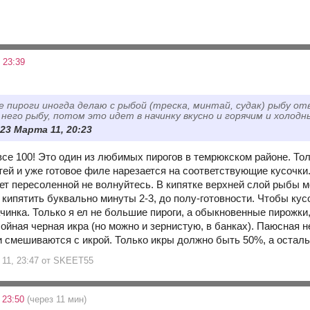
 23:39
 пироги иногда делаю с рыбой (треска, минтай, судак) рыбу о
 него рыбу, потом это идет в начинку вкусно и горячим и холодн
23 Марта 11, 20:23
се 100! Это один из любимых пирогов в темрюкском районе. Тол
стей и уже готовое филе нарезается на соответствующие кусочки
ет пересоленной не волнуйтесь. В кипятке верхней слой рыбы м
кипятить буквально минуты 2-3, до полу-готовности. Чтобы кус
ачинка. Только я ел не большие пироги, а обыкновенные пирожки
ойная черная икра (но можно и зернистую, в банках). Паюсная н
 смешиваются с икрой. Только икры должно быть 50%, а остально
 11, 23:47 от SKEET55
 23:50
(через 11 мин)