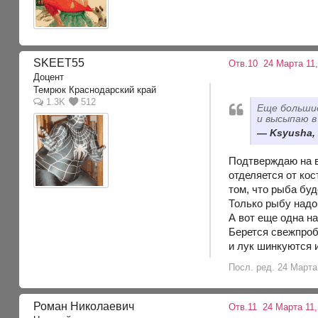
SKEET55
Отв.10
24 Марта 11,
Доцент
Темрюк Краснодарский край
1.3K
512
Еще большие
и высыпаю в
Ksyusha, 
Подтверждаю на в
отделяется от ко
том, что рыба буд
Только рыбу надо 
А вот еще одна н
Берется свежпроб
и лук шинкуются и
Посл. ред. 24 Марта
Роман Николаевич
Отв.11
24 Марта 11,