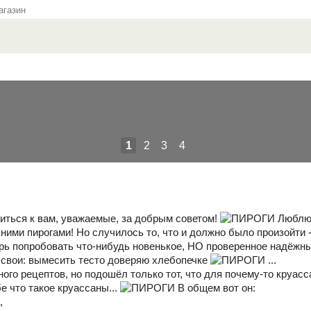
газин
1
2
3
4
иться к вам, уважаемые, за добрым советом!
Люблю 
и пирогами! Но случилось то, что и должно было произойти - 
рь попробовать что-нибудь новенькое, НО проверенное надёжн
ю свои: вымесить тесто доверяю хлебопечке
...
го рецептов, но подошёл только тот, что для почему-то круасса
е что такое круассаны...
В общем вот он:
,