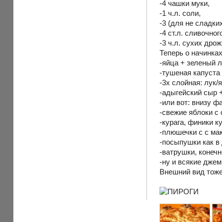
-4 чашки муки,
-1 ч.л. соли,
-3 (для не сладких
-4 ст.л. сливочног
-3 ч.л. сухих дрож
Теперь о начинках
-яйца + зеленый 
-тушеная капуста 
-3х слойная: лук
-адыгейский сыр +
-или вот: внизу ф
-свежие яблоки с 
-курага, финики 
-плюшечки с с ма
-посыпушки как в
-ватрушки, конечн
-ну и всякие джем
Внешний вид тоже