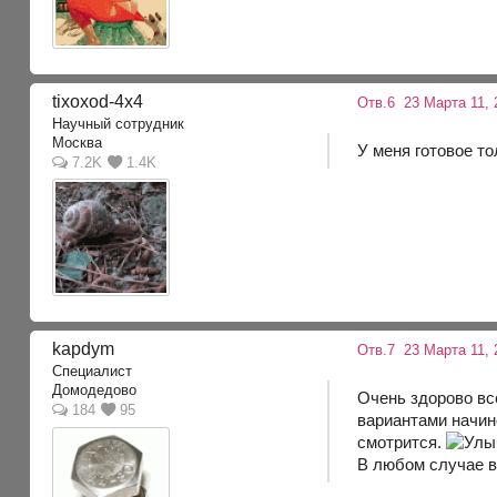
tixoxod-4x4
Отв.6
23 Марта 11, 
Научный сотрудник
Москва
У меня готовое то
7.2K
1.4K
kapdym
Отв.7
23 Марта 11, 
Специалист
Домодедово
Очень здорово все
184
95
вариантами начино
смотрится.
В любом случае в