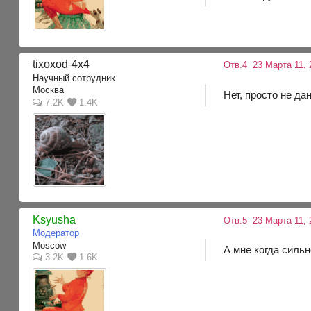
tixoxod-4x4
Отв.4
23 Марта 11, 
Научный сотрудник
Москва
Нет, просто не да
7.2K
1.4K
Ksyusha
Отв.5
23 Марта 11, 
Модератор
Moscow
А мне когда сильн
3.2K
1.6K