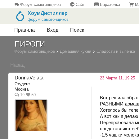
Форум самогонщиков
Сайт
Барахолка
Ма
ХоумДистиллер
форум самогонщиков
Правила
Вход
Поиск
ПИРОГИ
Форум самогонщиков
Домашняя кухня
Сладости и выпечка
Назад
DonnaVelata
23 Марта 11, 19:25
Студент
Москва
19
50
Вот решила обрат
РАЗНЫМИ домашним
Хотелось бы тепе
А вот как я дела
Перепробовала мно
представляют себ
-1,5 чашки молока