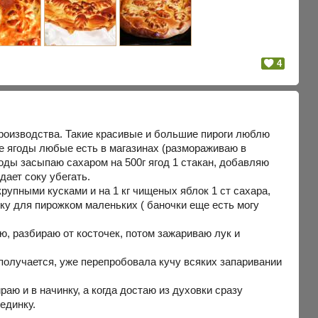
4
 производства. Такие красивые и большие пироги люблю
ые ягоды любые есть в магазинах (размораживаю в
оды засыпаю сахаром на 500г ягод 1 стакан, добавляю
 дает соку убегать.
крупными кусками и на 1 кг чищеных яблок 1 ст сахара,
ку для пирожком маленьких ( баночки еще есть могу
ю, разбираю от косточек, потом зажариваю лук и
 получается, уже перепробовала кучу всяких запаривании
раю и в начинку, а когда достаю из духовки сразу
единку.