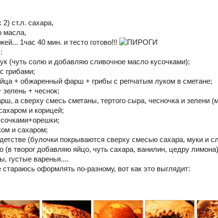
 2) ст.л. сахара,
о масла,
жей... 1час 40 мин. и тесто готово!!!
:
лук (чуть солю и добавляю сливочное масло кусочками);
с грибами;
/яйца + обжаренный фарш + грибы с репчатым луком в сметане;
 зелень + чеснок;
арш, а сверху смесь сметаны, тертого сыра, чесночка и зелени 
сахаром и корицей;
кусочками+орешки;
ком и сахаром;
 детстве (булочки покрываются сверху смесью сахара, муки и сл
о (в творог добавляю яйцо, чуть сахара, ванилин, цедру лимона)
ы, густые варенья....
 стараюсь оформлять по-разному, вот как это выглядит: