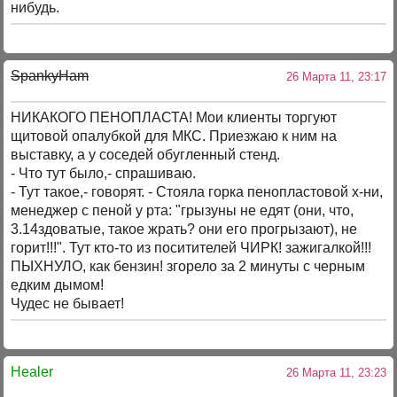
нибудь.
SpankyHam
26 Марта 11, 23:17
НИКАКОГО ПЕНОПЛАСТА! Мои клиенты торгуют
щитовой опалубкой для МКС. Приезжаю к ним на
выставку, а у соседей обугленный стенд.
- Что тут было,- спрашиваю.
- Тут такое,- говорят. - Стояла горка пенопластовой х-ни,
менеджер с пеной у рта: "грызуны не едят (они, что,
3.14здоватые, такое жрать? они его прогрызают), не
горит!!!". Тут кто-то из поситителей ЧИРК! зажигалкой!!!
ПЫХНУЛО, как бензин! згорело за 2 минуты с черным
едким дымом!
Чудес не бывает!
Healer
26 Марта 11, 23:23