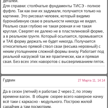
деталей.
Для справки: столбчатые фундаменты ТИСЭ - полное
фуфло. Так как они их задумали, получается только на
картинке. Это рисовал человек, который видимо
буронабивную сваю в реальности никогда не видел.
Реально свая глубоко не такая ровная и не такая
круглая. Сверлят ее далеко не в пластилиновой форме,
а в реальном грунте. Который осыпается, промывается
и ТАК форму держать не будет никогда. Получается
относительно прямой ствол сваи (весьма неровный) с
неким утолщением сложной формы внизу. Работает под
реальной нагрузкой так же практически, как и прямая
свая. Без всех этих наворотов с высверливанием пяток.
Гудвин
27 Марта 11, 14:14
Да в сезон (летний) я работаю 2 через 2, по этому
времени вагон. В общем скорее всего наверное начну
всё таки с каркасно - модульного. Построю жилой
сарайчик а там посмотрим.