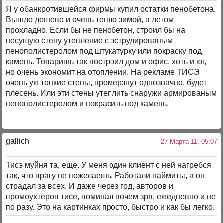
Я у обанкротившейся фирмы купил остатки пенобетона.
Вышло дешево и очень тепло зимой, а летом
прохладно. Если бы не пенобетон, строил бы на
несущую стену утепление с эструдированым
пенополистеролом под штукатурку или покраску под
камень. Товаришь так построил дом и офис, хоть и юг,
но очень экономит на отоплении. На рекламе ТИСЭ
очень уж тонкие стены, промерзнут однозначно, будет
плесень. Или эти стены утеплить снаружи армированым
пенополистеролом и покрасить под камень.
gallich
27 Марта 11, 05:07
Тисэ муйня та, еще. У меня один клиент с ней нагребся
так, что врагу не пожелаешь. Работали наймиты, а он
страдал за всех. И даже через год, авторов и
промоухтеров тисе, поминал почем зря, ежедневно и не
по разу. Это на картинках просто, быстро и как бы легко.