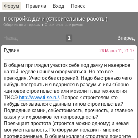
Форум
Правила
Вход
Поиск
Постройка дачи (Строительные работы)
Общение по интересам
Строительство и ремонт
Назад
1
Вперед
Гудвин
26 Марта 11, 21:17
В общем приглядел участок себе под дачку и наверное
на той неделе начнём оформляться. Но это всё
прелюдия. Участок без строений. Надо быстренько чего
нибудь построить и я вдарился в раздумья или сборно
-щитовое строительство или мозолит глаз технология
ТИСЭ
http://www.ti-se.ru/
. Вопрос к строителям кто
нибудь связывался с данным типом строительства?
Подводные камни, себестоимость, прочность, и главное
какая у этих домиков теплопроводность?
Прельщает простота (строится можно одному) и некая
монументальность. По форумам полазил - мнения
противоречивые. В общем коллеги строители помогите