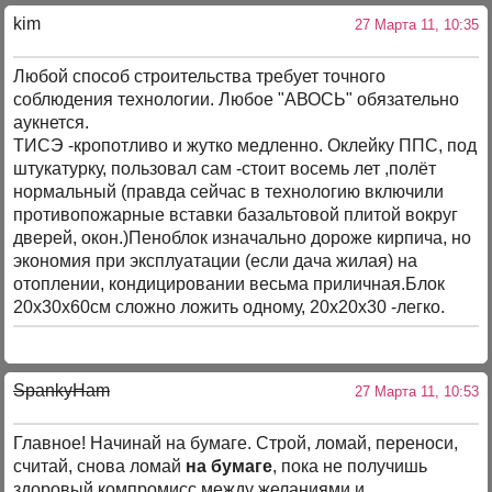
kim
27 Марта 11, 10:35
Любой способ строительства требует точного
соблюдения технологии. Любое "АВОСЬ" обязательно
аукнется.
ТИСЭ -кропотливо и жутко медленно. Оклейку ППС, под
штукатурку, пользовал сам -стоит восемь лет ,полёт
нормальный (правда сейчас в технологию включили
противопожарные вставки базальтовой плитой вокруг
дверей, окон.)Пеноблок изначально дороже кирпича, но
экономия при эксплуатации (если дача жилая) на
отоплении, кондицировании весьма приличная.Блок
20х30х60см сложно ложить одному, 20х20х30 -легко.
SpankyHam
27 Марта 11, 10:53
Главное! Начинай на бумаге. Строй, ломай, переноси,
считай, снова ломай
на бумаге
, пока не получишь
здоровый компромисс между желаниями и