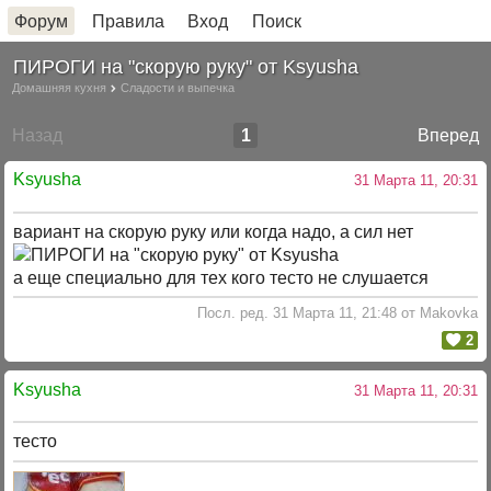
Форум
Правила
Вход
Поиск
ПИРОГИ на "скорую руку" от Ksyusha
Домашняя кухня
Сладости и выпечка
Назад
1
Вперед
Ksyusha
31 Марта 11, 20:31
вариант на скорую руку или когда надо, а сил нет
а еще специально для тех кого тесто не слушается
Посл. ред. 31 Марта 11, 21:48 от Makovka
2
Ksyusha
31 Марта 11, 20:31
тесто