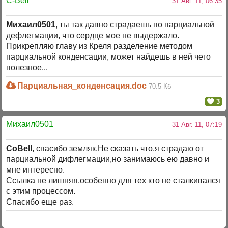
C-Bell
31 Авг. 11, 06:35
Михаил0501
, ты так давно страдаешь по парциальной
дефлегмации, что сердце мое не выдержало.
Прикрепляю главу из Креля разделение методом
парциальной конденсации, может найдешь в ней чего
полезное...
Парциальная_конденсация.doc
70.5 Кб
3
Михаил0501
31 Авг. 11, 07:19
CoBell
, спасибо земляк.Не сказать что,я страдаю от
парциальной дифлегмации,но занимаюсь ею давно и
мне интересно.
Ссылка не лишняя,особенно для тех кто не сталкивался
с этим процессом.
Спасибо еще раз.