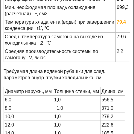
Мин. необходимая площадь охлаждения
699,3
(расчётная) F, см2
Температура хладагента (воды) при завершении
79,4
конденсации t1', °C
Средн. температура самогона на выходе из
79,6
холодильника t2, °C
Средняя производительность системы по
2,2
самогону V, л/час
Требуемая длина водяной рубашки для след.
параметров внутр. трубки холодильника, см
Диаметр наружн., мм
Толщина стенки, мм
Длина, см
6,0
1,0
556,5
8,0
1,0
371,0
10,0
1,0
278,2
12,0
1,0
222,6
14,0
1,0
185,5