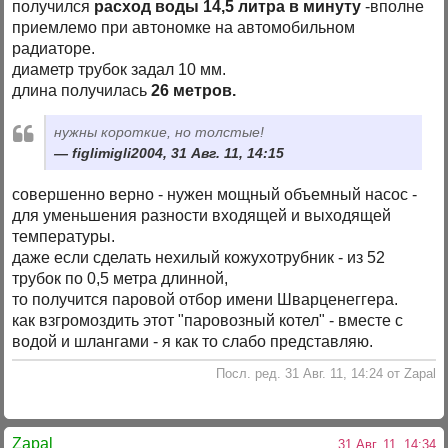
получился
расход воды 14,5 литра в минуту
-вполне
приемлемо при автономке на автомобильном
радиаторе.
диаметр трубок задал 10 мм.
длина получилась
26 метров.
нужны короткие, но толстые!
figlimigli2004, 31 Авг. 11, 14:15
совершенно верно - нужен мощный объемный насос -
для уменьшения разности входящей и выходящей
температуры.
даже если сделать нехилый кожухотрубник - из 52
трубок по 0,5 метра длинной,
то получится паровой отбор имени Шварценеггера.
как взгромоздить этот "паровозный котел" - вместе с
водой и шлангами - я как то слабо представляю.
Посл. ред. 31 Авг. 11, 14:24 от Zapal
Zapal
31 Авг. 11, 14:34