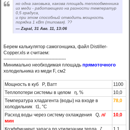
но одна заковыка, какова площадь теплообменника
из меди - работающего на разности температур
0,5 градуса,
и при этом способный отводить мощность
порядка 1 кВт (типовая). ??
Zapal, 31 Авг. 11, 13:06
Берем калькулятор самогонщика, файл Distiller-
Copper.xls и считаем:
-------------------------------------------
Минимально необходимая площадь
прямоточного
холодильника из меди F, см2
Мощность в куб P, Ватт
1100
Теплопотери системы в целом η, %
10,0
Температура хладагента (воды) на входе в
78,0
холодильник t1, °C
Расход воды через систему охлаждения Q,
л/
10,0
мин
Коэффициент запаса по утилизации тепла ζ
1,1