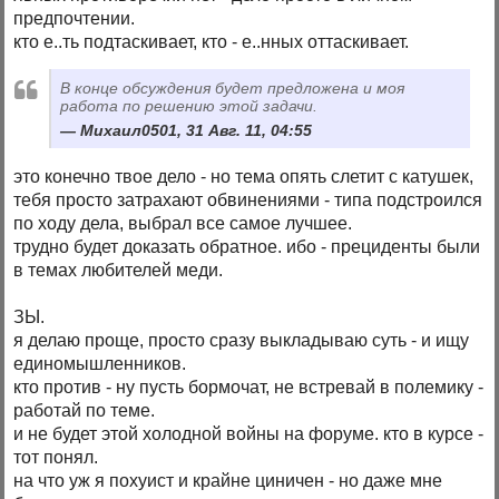
предпочтении.
кто е..ть подтаскивает, кто - е..нных оттаскивает.
В конце обсуждения будет предложена и моя
работа по решению этой задачи.
Михаил0501, 31 Авг. 11, 04:55
это конечно твое дело - но тема опять слетит с катушек,
тебя просто затрахают обвинениями - типа подстроился
по ходу дела, выбрал все самое лучшее.
трудно будет доказать обратное. ибо - прециденты были
в темах любителей меди.
ЗЫ.
я делаю проще, просто сразу выкладываю суть - и ищу
единомышленников.
кто против - ну пусть бормочат, не встревай в полемику -
работай по теме.
и не будет этой холодной войны на форуме. кто в курсе -
тот понял.
на что уж я похуист и крайне циничен - но даже мне