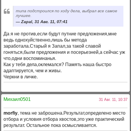
типа подстроился по ходу дела, выбрал все самое
лучшее.
Zapal, 31 Авг. 11, 07:41
Да я не против,если будут путние предложения,мне
ведь однохуйственно,лишь бы метода
заработала.Старый я Запал,за такой славой
гоняться,были предложения и посерьезней,а сейчас уж
что,одни воспоминанья.
Как у тебя дела,оклемался? Память наша быстро
адаптируется, чем и живы.
Черкни в личке.
Михаил0501
31 Авг. 11, 10:37
morfiy
, тема не заброшена.Результат,определено место
отбора и условия отбора хвостов,это уже практический
результат. Остальное пока осмысливается.