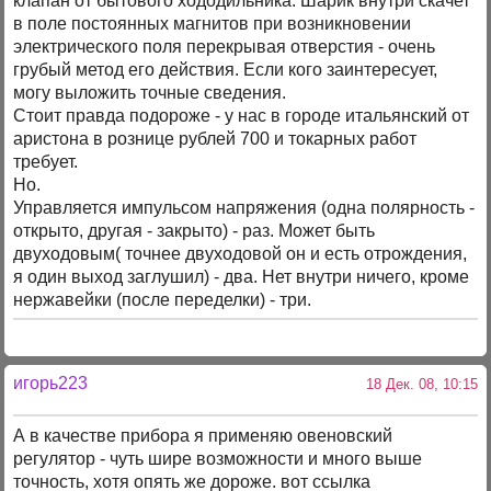
клапан от бытового хододильника. Шарик внутри скачет
в поле постоянных магнитов при возникновении
электрического поля перекрывая отверстия - очень
грубый метод его действия. Если кого заинтересует,
могу выложить точные сведения.
Стоит правда подороже - у нас в городе итальянский от
аристона в рознице рублей 700 и токарных работ
требует.
Но.
Управляется импульсом напряжения (одна полярность -
открыто, другая - закрыто) - раз. Может быть
двуходовым( точнее двуходовой он и есть отрождения,
я один выход заглушил) - два. Нет внутри ничего, кроме
нержавейки (после переделки) - три.
игорь223
18 Дек. 08, 10:15
А в качестве прибора я применяю овеновский
регулятор - чуть шире возможности и много выше
точность, хотя опять же дороже. вот ссылка