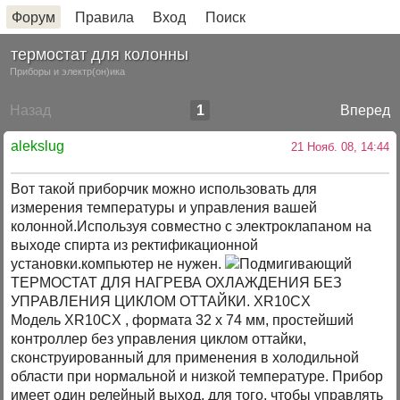
Форум
Правила
Вход
Поиск
термостат для колонны
Приборы и электр(он)ика
Назад
1
Вперед
alekslug
21 Нояб. 08, 14:44
Вот такой приборчик можно использовать для
измерения температуры и управления вашей
колонной.Используя совместно с электроклапаном на
выходе спирта из ректификационной
установки.компьютер не нужен.
ТЕРМОСТАТ ДЛЯ НАГРЕВА ОХЛАЖДЕНИЯ БЕЗ
УПРАВЛЕНИЯ ЦИКЛОМ ОТТАЙКИ. XR10CХ
Модель XR10CХ , формата 32 х 74 мм, простейший
контроллер без управления циклом оттайки,
сконструированный для применения в холодильной
области при нормальной и низкой температуре. Прибор
имеет один релейный выход, для того, чтобы управлять