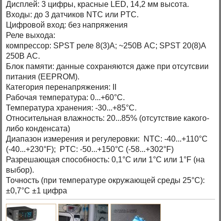
Дисплей: 3 цифры, красные LED, 14,2 мм высота.
Входы: до 3 датчиков NTC или PTC.
Цифровой вход: без напряжения
Реле выхода:
компрессор: SPST реле 8(3)A; ~250B АС; SPST 20(8)А
250В АС.
Блок памяти: данные сохраняются даже при отсутсвии
питания (EEPROM).
Категория перенапряжения: II
Рабочая температура: 0...+60°C.
Температура хранения: -30...+85°C.
Относительная влажность: 20...85% (отсутствие какого-
либо конденсата)
Диапазон измерения и регулеровки: NTC: -40...+110°C
(-40...+230°F); PTC: -50...+150°C (-58...+302°F)
Разрешающая способность: 0,1°C или 1°C или 1°F (на
выбор).
Точность (при температуре окружающей среды 25°C):
±0,7°C ±1 цифра