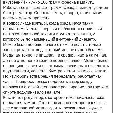
внутренний - нужно 100 грамм фреона в минуту.
Работает семь - семьсот грамм. Отсюда вывод - должен
быть регулятор. Спросил - есть, говорят, стоит тысяч
восемь, можем привезти.
К вопросу - где взять. Я, когда озадачился таким
вариантом, заехал в первый по близости сервисный
центр холодильной техники и купил тот клапан, у
которого было наименьший внутренний диаметр.
Можно было вообще ничего с ним не делать, только
заплющить тот отвод, который мне не нужен был. Но.
Медь там точно не пищевая, и средняя часть латунная,
а к ней отношение крайне неоднозначное. Можно было,
в принципе, завезти к знакомым ювелирам и позолотить
внутренности, делается быстро и стоит копейки, кстати.
Но из любопытства решил переделать, работает как
часы. Пришлось только подобрать зазор между
шариком и стенкой - тепловое расширение при горячем
спирте подклинивало вначале.
Кстати, тот регулятор, с которого тема началась, тоже
продается там же. Стоит примерно полторы тысячи. за
две с половиной можно купить трехканальный уже с