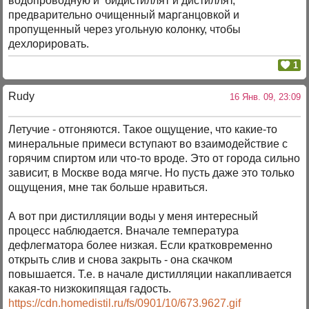
водопроводную и бидистиллят и дистиллят,
предварительно очищенный марганцовкой и
пропущенный через угольную колонку, чтобы
дехлорировать.
1
Rudy
16 Янв. 09, 23:09
Летучие - отгоняются. Такое ощущение, что какие-то
минеральные примеси вступают во взаимодействие с
горячим спиртом или что-то вроде. Это от города сильно
зависит, в Москве вода мягче. Но пусть даже это только
ощущения, мне так больше нравиться.
А вот при дистилляции воды у меня интересный
процесс наблюдается. Вначале температура
дефлегматора более низкая. Если кратковременно
открыть слив и снова закрыть - она скачком
повышается. Т.е. в начале дистилляции накапливается
какая-то низкокипящая гадость.
https://cdn.homedistil.ru/fs/0901/10/673.9627.gif