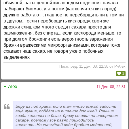
обычной, насыщенной кислородом воде они сначала
набирают биомассу, а потом (как кончится кислород)
дружно работают... главное не переборщить ни в том ни
в другом... если переборщить кислороду, свои же
дрожжи слишком много съедят сахара просто для
размножения, без спирта... если кислорода меньше, то
при долгом брожении есть вероятность заражения
бражки вражескими микроорганизмами, которые тоже
схавают наш сахар, не говоря уже о побочных
выделениях
Посл. ред. 11 Дек. 08, 22:38 от P-Alex
3
P-Alex
11 Дек. 08, 22:31
Беру из под крана, если там много всякой гадости
ещё лучше, пойдёт на питание дрожжей. Раньше
когда колонны не было, брагу ставил на инвертном
сахаре, поэтому всё равно приходилось
кипятить.На кипячёной воде бродит медленней,