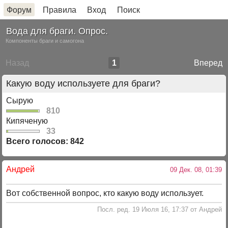
Форум
Правила
Вход
Поиск
Вода для браги. Опрос.
Компоненты браги и самогона
Назад
1
Вперед
Какую воду используете для браги?
Сырую
810
Кипяченую
33
Всего голосов: 842
Андрей
09 Дек. 08, 01:39
Вот собственной вопрос, кто какую воду использует.
Посл. ред. 19 Июля 16, 17:37 от Андрей