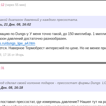
7:12
(через 55 мин)
акой диапазон давлений у каждого пресостата.
 21 Дек. 08, 16:02
ацию по Dungs-у У меня точно такой, до 150 миллибар. 1 миллиб
азон давлений достаточно разнообразен.
is.ru/dungs_lgw_a4.htm
ется. Наверное Термобрест интересней по цене. Но не менее при
8, 17:16 от Игорь
:31
год сделал своей колонне подарок - прессостат фирмы Dungs 
 Дек. 08, 16:18
а поставил прессостат, где измеряешь давление? Нашел тут на