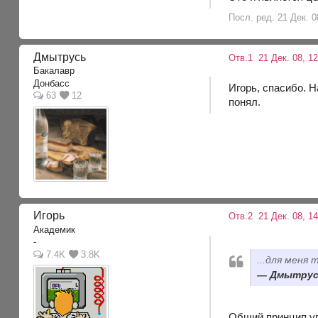
Посл. ред. 21 Дек. 0
Дмытрусь
Отв.1
21 Дек. 08, 1
Бакалавр
Донбасс
Игорь, спасибо. Н
63
12
понял.
Игорь
Отв.2
21 Дек. 08, 14
Академик
-
7.4K
3.8K
...для меня
Дмытрусь,
Общий принцип уп