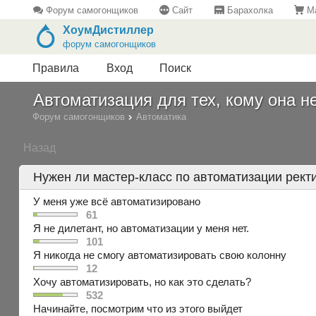
Форум самогонщиков
Сайт
Барахолка
Ма
ХоумДистиллер
форум самогонщиков
Правила
Вход
Поиск
Автоматизация для тех, кому она не
Форум самогонщиков
Автоматика
Назад
Нужен ли мастер-класс по автоматизации рек
У меня уже всё автоматизировано
61
Я не дилетант, но автоматизации у меня нет.
101
Я никогда не смогу автоматизировать свою колонну
12
Хочу автоматизировать, но как это сделать?
532
Начинайте, посмотрим что из этого выйдет