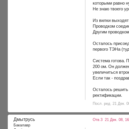
которыми равно н
Не знаю твоего ур
Из вилки выходят 
Проводком соедин
Другим проводком
Осталось присоед
первого ТЭНа (туд
Система готова. 
200 ом. Он должен
увеличиться втро
Если так - поздр
Осталось решить в
ректификации.
Посл. ред. 21 Дек. 0
Дмытрусь
Отв.3
21 Дек. 08, 16
Бакалавр