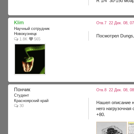
R 1/4" 30-150 мба
Klim
Отв.7
22 Дек. 08, 07
Научный сотрудник
Новокузнецк
Посмотрел Dungs,
1.8K
565
Пончик
Отв.8
22 Дек. 08, 08
Студент
Красноярский край
Нашел описание 
30
него нагрузочная 
+80.