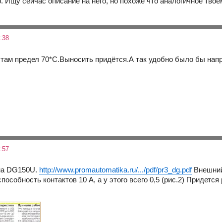
р. Ищу сейчас описание на него, но похоже что аналогичное твое
:38
там предел 70*С.Выносить придётся.А так удобно было бы напр
:57
на DG150U.
http://www.promautomatika.ru/.../pdf/pr3_dg.pdf
Внешний 
способность контактов 10 А, а у этого всего 0,5 (рис.2) Приде