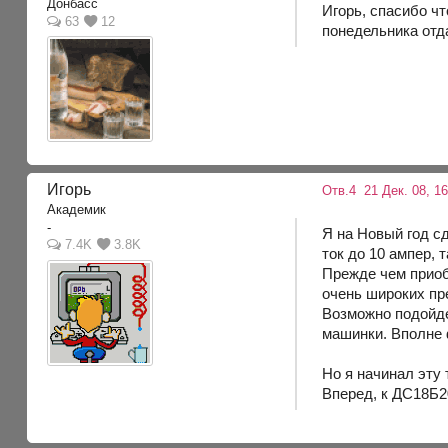
Донбасс
Игорь, спасибо чт
63
12
понедельника отда
Игорь
Отв.4
21 Дек. 08, 1
Академик
-
Я на Новый год с
7.4K
3.8K
ток до 10 ампер, 
Прежде чем приоб
очень широких пр
Возможно подойдет
машинки. Вполне 
Но я начинал эту
Вперед, к ДС18Б20