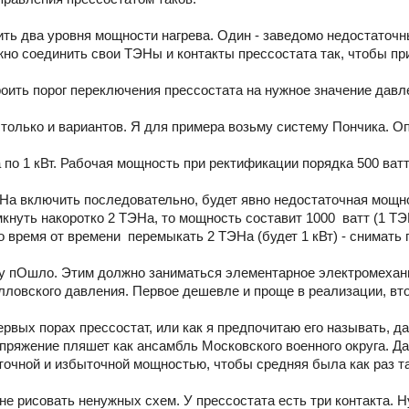
ить два уровня мощности нагрева. Один - заведомо недостаточн
жно соединить свои ТЭНы и контакты прессостата так, чтобы пр
роить порог переключения прессостата на нужное значение давл
столько и вариантов. Я для примера возьму систему Пончика. О
по 1 кВт. Рабочая мощность при ректификации порядка 500 ватт
ЭНа включить последовательно, будет явно недостаточная мощно
кнуть накоротко 2 ТЭНа, то мощность составит 1000 ватт (1 ТЭ
 время от времени перемыкать 2 ТЭНа (будет 1 кВт) - снимать п
у пОшло. Этим должно заниматься элементарное электромехани
лловского давления. Первое дешевле и проще в реализации, вто
ервых порах прессостат, или как я предпочитаю его называть, д
апряжение пляшет как ансамбль Московского военного округа. Д
точной и избыточной мощностью, чтобы средняя была как раз та
не рисовать ненужных схем. У прессостата есть три контакта. Н