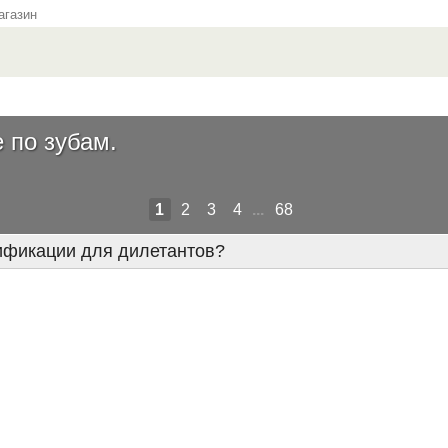
газин
 по зубам.
1
2
3
4
...
68
тификации для дилетантов?