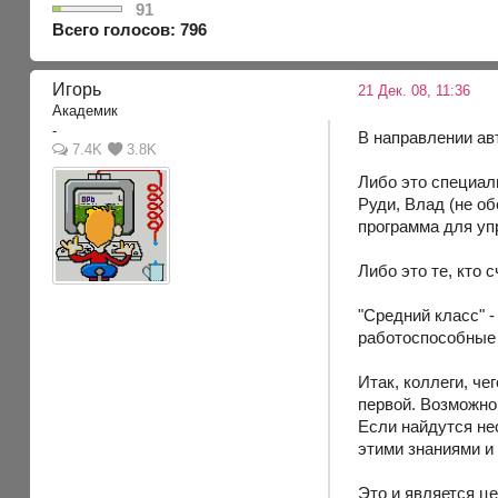
91
Всего голосов: 796
Игорь
21 Дек. 08, 11:36
Академик
-
В направлении ав
7.4K
3.8K
Либо это специал
Руди, Влад (не об
программа для уп
Либо это те, кто 
"Средний класс" 
работоспособные 
Итак, коллеги, че
первой. Возможно 
Если найдутся не
этими знаниями и
Это и является це