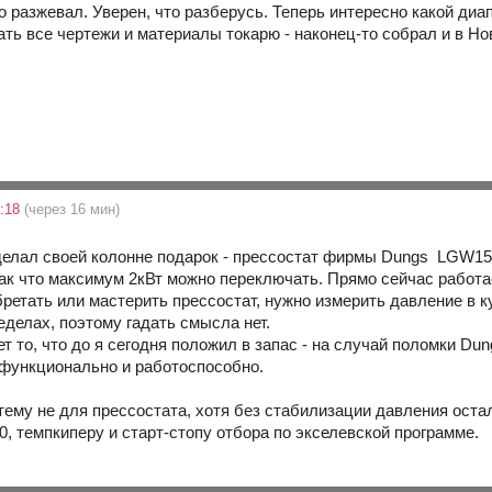
о разжевал. Уверен, что разберусь. Теперь интересно какой диа
ть все чертежи и материалы токарю - наконец-то собрал и в Нов
6:18
(через 16 мин)
делал своей колонне подарок - прессостат фирмы Dungs LGW150
так что максимум 2кВт можно переключать. Прямо сейчас работае
ретать или мастерить прессостат, нужно измерить давление в к
еделах, поэтому гадать смысла нет.
 то, что до я сегодня положил в запас - на случай поломки Du
функционально и работоспособно.
 тему не для прессостата, хотя без стабилизации давления ост
, темпкиперу и старт-стопу отбора по экселевской программе.