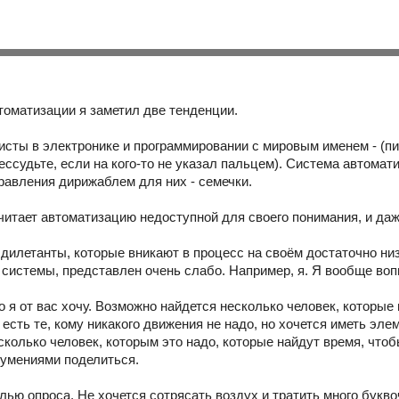
томатизации я заметил две тенденции.
исты в электронике и программировании с мировым именем - (пи
ессудьте, если на кого-то не указал пальцем). Система автома
равления дирижаблем для них - семечки.
считает автоматизацию недоступной для своего понимания, и да
- дилетанты, которые вникают в процесс на своём достаточно н
системы, представлен очень слабо. Например, я. Я вообще во
го я от вас хочу. Возможно найдется несколько человек, которые 
есть те, кому никакого движения не надо, но хочется иметь эл
сколько человек, которым это надо, которые найдут время, чтоб
 умениями поделиться.
лью опроса. Не хочется сотрясать воздух и тратить много букво