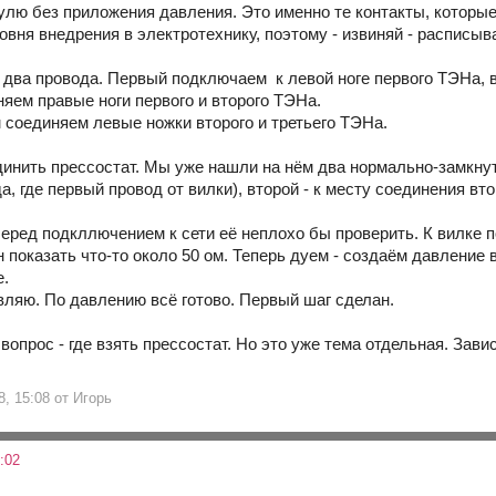
улю без приложения давления. Это именно те контакты, которы
овня внедрения в электротехнику, поэтому - извиняй - расписыв
два провода. Первый подключаем к левой ноге первого ТЭНа, вт
яем правые ноги первого и второго ТЭНа.
 соединяем левые ножки второго и третьего ТЭНа.
инить прессостат. Мы уже нашли на нём два нормально-замкнуты
а, где первый провод от вилки), второй - к месту соединения вто
Перед подкллючением к сети её неплохо бы проверить. К вилке
 показать что-то около 50 ом. Теперь дуем - создаём давление
е.
авляю. По давлению всё готово. Первый шаг сделан.
опрос - где взять прессостат. Но это уже тема отдельная. Завис
8, 15:08 от Игорь
:02