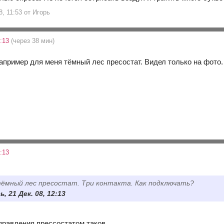
8, 11:53 от Игорь
2:13
(через 38 мин)
апример для меня тёмный лес пресостат. Видел только на фото.
:13
 тёмный лес пресостат. Три контакта. Как подключать?
 21 Дек. 08, 12:13
равления прессостатом таков.