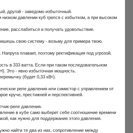
ый, другой - заведомо избыточный.
и низком давлении куб грелся с избытком, а при высоком
ение, расслабиться и получать удовольствие.
пишешь свою систему - возьму для примера твою.
. Напруга плавает, поэтому ректификация под угрозой.
сть в 333 ватта. Если при таком последовательном
Н). Это - явно избыточная мощность.
еремычку (будет 0,33 кВт).
ческое реле давления или симистор с управлением от
рое круче, престижней и перспективней.
атчик-реле давления.
авление в кубе само выберет себе соотношение времени
кой, как нужно для поддержания этого давления.
ужно найти те два из них, сопротивление между