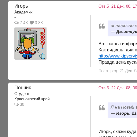
Игорь
Отв.5
21 Дек. 08, 1
Академик
-
7.4K
3.8K
интересно к
Дмытрусь,
Вот нашел информ
Как видишь, диап
http://www.kipserv
Правда цена куса
Посл. ред. 21 Дек. 0
Пончик
Отв.6
22 Дек. 08, 06
Студент
Красноярский край
30
Я на Новый 
Игорь, 21
Игорь, скажи куд