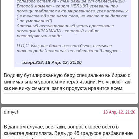
солевого остатка - тем дальше от опалесценции
Второй момент - спирт НЕЛЬЗЯ углевать при
помощи таблеток активированного угля аптечных
( в тексте об это нема слов, но часто так делают
" по умолчанию")
Аптечный активированный уголь прессован с
помощью КРАХМАЛА - который любит
растворяться в воде
П.П,С. Бля, как давно все это было, в смысле
такого рода "познания" на собственной шкурке...
игорь223, 18 Апр. 12, 21:20
Водичку бутилированную беру, специально выбираю с
минимальным уровнем минерализации. Не углюю, так
как не вижу смысла, запах продукта нравится всем.
dimych
18 Апр. 12, 21:26
В данном случае, все-таки, вопрос скорее всего в
качестве дистиллята. Ведь до 45 градусов разбавление