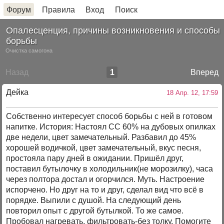
Форум
Правила
Вход
Поиск
Опалесценция, причины возникновения и способы
борьбы
Очистка самогона
Назад
1
Вперед
Дейка
18 Апр. 12, 17:59
Собственно интересует способ борьбы с ней в готовом
напитке. История: Настоял СС 60% на дубовых опилках
две недели, цвет замечательный. Разбавил до 45%
хорошей водичкой, цвет замечательный, вкус песня,
простояла пару дней в ожидании. Пришёл друг,
поставил бутылочку в холодильник(не морозилку), часа
через полтора достал и огорчился. Муть. Настроение
испорчено. Но друг на то и друг, сделал вид что всё в
порядке. Выпили с душой. На следующий день
повторил опыт с другой бутылкой. То же самое.
Пробовал нагревать, фильтровать-без толку. Помогите