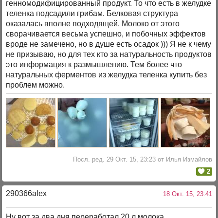
генномодифицированный продукт. То что есть в желудке
теленка подсадили грибам. Белковая структура
оказалась вполне подходящей. Молоко от этого
сворачивается весьма успешно, и побочных эффектов
вроде не замечено, но в душе есть осадок ))) Я не к чему
не призываю, но для тех кто за натуральность продуктов
это информация к размышлению. Тем более что
натуральных ферментов из желудка теленка купить без
проблем можно.
Посл. ред. 29 Окт. 15, 23:23 от Илья Измайлов
2
290366alex
18 Окт. 15, 23:41
Ну вот за два дня переработал 20 л молока.