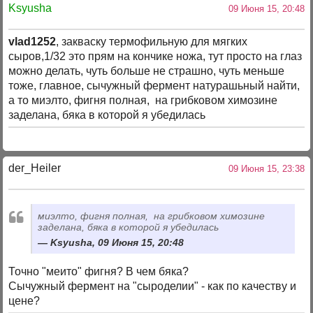
Ksyusha
09 Июня 15, 20:48
vlad1252
, закваску термофильную для мягких
сыров,1/32 это прям на кончике ножа, тут просто на глаз
можно делать, чуть больше не страшно, чуть меньше
тоже, главное, сычужный фермент натурашьный найти,
а то миэлто, фигня полная, на грибковом химозине
заделана, бяка в которой я убедилась
der_Heiler
09 Июня 15, 23:38
миэлто, фигня полная, на грибковом химозине
заделана, бяка в которой я убедилась
Ksyusha, 09 Июня 15, 20:48
Точно "меито" фигня? В чем бяка?
Сычужный фермент на "сыроделии" - как по качеству и
цене?