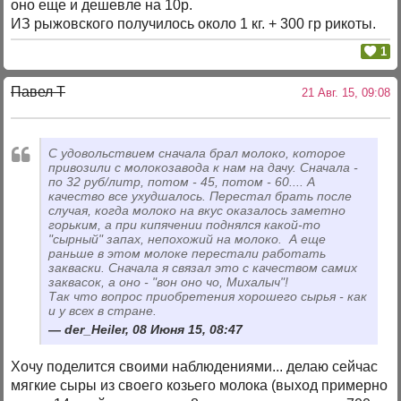
оно еще и дешевле на 10р.
ИЗ рыжовского получилось около 1 кг. + 300 гр рикоты.
1
Павел T
21 Авг. 15, 09:08
С удовольствием сначала брал молоко, которое
привозили с молокозавода к нам на дачу. Сначала -
по 32 руб/литр, потом - 45, потом - 60.... А
качество все ухудшалось. Перестал брать после
случая, когда молоко на вкус оказалось заметно
горьким, а при кипячении поднялся какой-то
"сырный" запах, непохожий на молоко. А еще
раньше в этом молоке перестали работать
закваски. Сначала я связал это с качеством самих
заквасок, а оно - "вон оно чо, Михалыч"!
Так что вопрос приобретения хорошего сырья - как
и у всех в стране.
der_Heiler, 08 Июня 15, 08:47
Хочу поделится своими наблюдениями... делаю сейчас
мягкие сыры из своего козьего молока (выход примерно