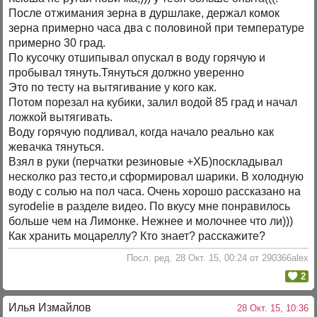
После отжимания зерна в дуршлаке, держал комок
зерна примерно часа два с половиной при температуре
примерно 30 град.
По кусочку отшипывал опускал в воду горячую и
пробывал тянуть.Тянуться должно уверенно
Это по тесту на вытягивание у кого как.
Потом порезал на кубики, залил водой 85 град и начал
ложкой вытягивать.
Воду горячую подливал, когда начало реально как
жевачка тянуться.
Взял в руки (перчатки резиновые +ХБ)поскладывал
несколко раз тесто,и сформировал шарики. В холодную
воду с солью на пол часа. Очень хорошо рассказано на
syrodelie в разделе видео. По вкусу мне понравилось
больше чем на Лимонке. Нежнее и молочнее что ли)))
Как хранить моцареллу? Кто знает? расскажите?
Посл. ред. 28 Окт. 15, 00:24 от 290366alex
2
Илья Измайлов
28 Окт. 15, 10:36