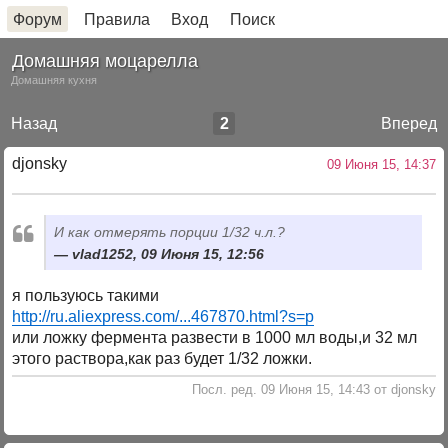
Форум
Правила
Вход
Поиск
Домашняя моцарелла
Домашняя кухня
Назад
2
Вперед
djonsky
09 Июня 15, 14:37
И как отмерять порции 1/32 ч.л.?
vlad1252, 09 Июня 15, 12:56
я пользуюсь такими
http://ru.aliexpress.com/...467870.html?s=p
или ложку фермента развести в 1000 мл воды,и 32 мл
этого раствора,как раз будет 1/32 ложки.
Посл. ред. 09 Июня 15, 14:43 от djonsky