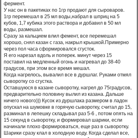
фермент.
У нас он в пакетиках по 1гр продают для сыроваров.
1гр перемешал в 25 мл воды,набрал в шприц на 5
кубов, 1,7 кубика этого раствора и добавил в 50 мл
воды, размешал.
Сразу за кальцием влил фемент, все перемешал
хорошо, снял казан с газа, накрыл крышкой.Примерно
через пол часа сформировался сгусток.
Я его нарезал вдоль и поперек. минут через 15
поставил на медленный огонь и нагревал до 38-40
градусов, при этом все время мешал.
Когда нагрелось, вывалил все в дуршлаг. Руками отмял
сыворотку со сгустка.
Оставшуюся в казане сыворотку, нагрел до 75градусов,
предварительно половину вылил из казана. Дальше
ничего нового))) Кусок из дуршлака размером в ладон
опускал на шумовке в горячую сыворотку, считал до 15,
разминал в лепешку складывал раз 5-6 , потом опять на
15 секунд в сыворотку, и формировал шарики, если
начинали плохо формироваться, еще раз в сыворотку.
Шарики сразу клал в холодную воду. Когда сделал все,