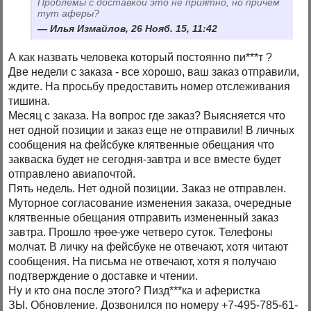
Проблемы с доставкой это не приятно, но причем
тут аферы?
Илья Измайлов, 26 Нояб. 15, 11:42
А как назвать человека который постоянно пи***т ?
Две недели с заказа - все хорошо, ваш заказ отправили,
ждите. На просьбу предоставить номер отслеживания
тишина.
Месяц с заказа. На вопрос где заказ? Выясняется что
нет одной позиции и заказ еще не отправили! В личных
сообщения на фейсбуке клятвенные обещания что
закваска будет не сегодня-завтра и все вместе будет
отправлено авиапочтой.
Пять недель. Нет одной позиции. Заказ не отправлен.
Муторное согласование изменения заказа, очередные
клятвенные обещания отправить измененный заказ
завтра. Прошло
трое
уже четверо суток. Телефоны
молчат. В личку на фейсбуке не отвечают, хотя читают
сообщения. На письма не отвечают, хотя я получаю
подтверждение о доставке и чтении.
Ну и кто она после этого? Пизд***ка и аферистка
ЗЫ. Обновление. Дозвонился по номеру +7-495-785-61-