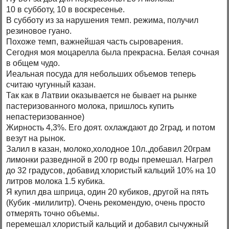
10 в субботу, 10 в воскресенье.
В субботу из за нарушения темп. режима, получил
резиновое гуано.
Похоже темп, важнейшая часть сыроварения.
Сегодня моя моцарелла была прекрасна. Белая сочная
в общем чудо.
Иеальная посуда для небольших объемов теперь
считаю чугунный казан.
Так как в Латвии оказывается не бывает на рынке
пастеризованного молока, пришлось купить
непастеризованное)
Жирность 4,3%. Его доят. охлаждают до 2град. и потом
везут на рынок.
Залил в казан, молоко,холодное 10л.,добавил 20грам
лимонки разведнной в 200 гр воды премешал. Нагрел
до 32 градусов, добавид хлористый кальций 10% на 10
литров молока 1.5 кубика.
Я купил два шприца, один 20 кубиков, другой на пять
(Кубик -милилитр). Очень рекомендую, очень просто
отмерять точно объемы.
перемешал хлористый кальций и добавил сычужный