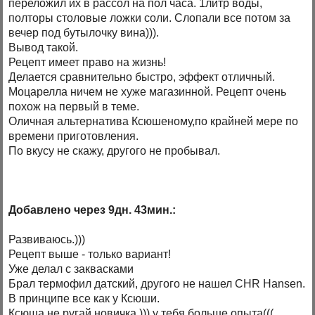
переложил их в рассол на пол часа. 1литр воды,
полторы столовые ложки соли. Слопали все потом за
вечер под бутылочку вина))).
Вывод такой.
Рецепт имеет право на жизнь!
Делается сравнительно быстро, эффект отличный.
Моцарелла ничем не хуже магазинной. Рецепт очень
похож на первый в теме.
Оличная альтернатива Ксюшеному,по крайней мере по
времени приготовления.
По вкусу не скажу, другого не пробывал.
Добавлено через 9дн. 43мин.:
Развиваюсь.)))
Рецепт выше - только вариант!
Уже делал с заквасками
Брал термофил датский, другого не нашел CHR Hansen.
В принципе все как у Ксюши.
Ксюша не ругай новичка,))) у тебя больше опыта(((.