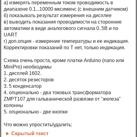
а) измерять переменным током проводимость в
диапазоне 0.1...10000 мксименс (с внешним датчиком)
б) показывать результат измерения на дисплее
в) выводить показания проводимости на сторонние
автоматики в виде аналогового сигнала 0..5В и по
UART
г) доп.опция - измерение температуры и ее индикация.
Корректировки показаний по Т нет, только индикация.
Схема очень проста, кроме платки Arduino (nano или
MiniPro) необходимы
1. дисплей 1602.
2. десяток резисторов
3. 5 конденсатор
4. опционально - два токовых трансформатора
ZMPT107 для гальванической развязки от "железа"
колонны
5. опционально - две кнопки
Что можно упростить/удалить:
Скрытый текст