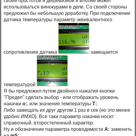
своей простотой и дешевизной и вполне может
использоваться винокурами в деле. Со своей стороны
предложил бы небольшую доработку. При подключении
датчика температуры параметр эквивалентного
сопротивления датчика
замещается
температурой
Я бы предложил путем двойного нажатия кнопки
"Предел" сделать выбор - или отображать уровень
накачки
о:
, или значения температуры
Т:
.
Либо замещать их друг другом 1 раз в сек (но это менее
удобно ИМХО). Все таки параметр накачки носит
справочный, второстепенный характер.
Ну и обозначение параметра проводимости
А:
заменить
на
mS: