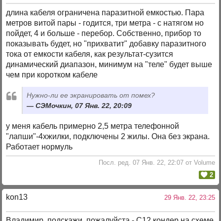
длина кабеля ограничена паразитной емкостью. Пара
метров витой пары - годится, три метра - с натягом но
пойдет, 4 и больше - перебор. Собственно, прибор то
показывать будет, но "прихватит" добавку паразитного
тока от емкости кабеля, как результат-сузится
динамический диапазон, минимум на "теле" будет выше
чем при коротком кабеле
Нужно-ли ее экранировать от помех?
СЭМочкин, 07 Янв. 22, 20:09
у меня кабель примерно 2,5 метра телефонной
"лапши"-4хжилки, подключены 2 жилы. Она без экрана.
Работает нормуль
Посл. ред. 07 Янв. 22, 22:07 от Volume
2
kon13
29 Янв. 22, 23:25
Владимир, подскажи, пожалуйста - С12 кондер на схеме