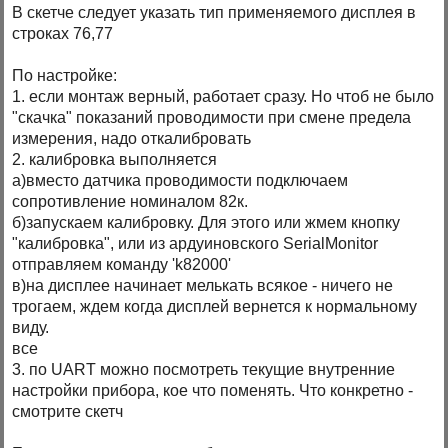
В скетче следует указать тип применяемого дисплея в
строках 76,77
По настройке:
1. если монтаж верный, работает сразу. Но чтоб не было
"скачка" показаний проводимости при смене предела
измерения, надо откалибровать
2. калибровка выполняется
а)вместо датчика проводимости подключаем
сопротивление номиналом 82к.
б)запускаем калибровку. Для этого или жмем кнопку
"калибровка", или из ардуиновского SerialMonitor
отправляем команду 'k82000'
в)на дисплее начинает мелькать всякое - ничего не
трогаем, ждем когда дисплей вернется к нормальному
виду.
все
3. по UART можно посмотреть текущие внутренние
настройки прибора, кое что поменять. Что конкретно -
смотрите скетч