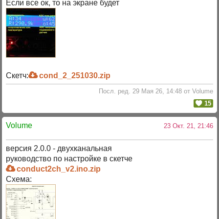
Если все ок, то на экране будет
Скетч:
cond_2_251030.zip
Посл. ред. 29 Мая 26, 14:48 от Volume
15
Volume
23 Окт. 21, 21:46
версия 2.0.0 - двухканальная
руководство по настройке в скетче
conduct2ch_v2.ino.zip
Схема: