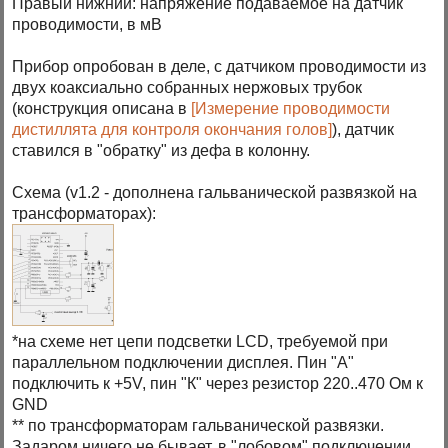
Правый нижний: напряжение подаваемое на датчик
проводимости, в мВ
Прибор опробован в деле, с датчиком проводимости из
двух коаксиально собранных нержовых трубок
(конструкция описана в
[Измерение проводимости
дистиллята для контроля окончания голов]
), датчик
ставился в "обратку" из дефа в колонну.
Схема (v1.2 - дополнена гальванической развязкой на
трансформаторах):
*на схеме нет цепи подсветки LCD, требуемой при
параллельном подключении дисплея. Пин "А"
подключить к +5V, пин "К" через резистор 220..470 Ом к
GND
** по трансформаторам гальванической развязки.
Задаром ничего не бывает, в "лобовом" подключении,