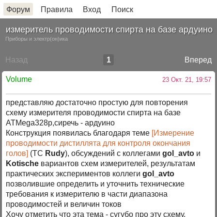
Форум
Правила
Вход
Поиск
измеритель проводимости спирта на базе ардуино
Приборы и электр(он)ика
Назад
1
Вперед
Volume
23 Окт. 21, 19:57
представляю достаточно простую для повторения
схему измерителя проводимости спирта на базе
ATMega328p,сиречь - ардуино
Конструкция появилась благодаря теме
[Измерение
проводимости дистиллята для контроля окончания
голов]
(ТС
Rudy
), обсуждений с коллегами
gol_avto
и
Kotische
вариантов схем измерителей, результатам
практических экспериментов коллеги
gol_avto
позволившие определить и уточнить технические
требования к измерителю в части диапазона
проводимостей и величин токов
Хочу отметить что эта тема - сугубо про эту схему,