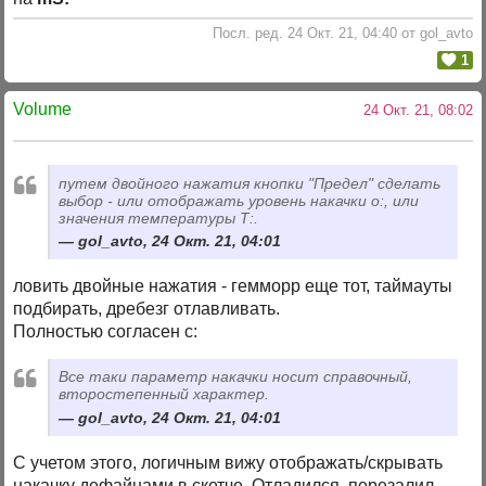
Посл. ред. 24 Окт. 21, 04:40 от gol_avto
1
Volume
24 Окт. 21, 08:02
путем двойного нажатия кнопки "Предел" сделать
выбор - или отображать уровень накачки о:, или
значения температуры Т:.
gol_avto, 24 Окт. 21, 04:01
ловить двойные нажатия - гемморр еще тот, таймауты
подбирать, дребезг отлавливать.
Полностью согласен с:
Все таки параметр накачки носит справочный,
второстепенный характер.
gol_avto, 24 Окт. 21, 04:01
С учетом этого, логичным вижу отображать/скрывать
накачку дефайнами в скетче. Отладился, перезалил