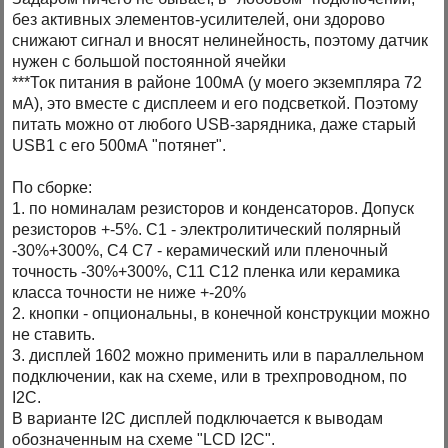
без активных элементов-усилителей, они здорово
снижают сигнал и вносят нелинейность, поэтому датчик
нужен с большой постоянной ячейки
***Ток питания в районе 100мА (у моего экземпляра 72
мА), это вместе с дисплеем и его подсветкой. Поэтому
питать можно от любого USB-зарядника, даже старый
USB1 с его 500мА "потянет".
По сборке:
1. по номиналам резисторов и конденсаторов. Допуск
резисторов +-5%. C1 - электролитический полярный
-30%+300%, С4 С7 - керамический или пленочный
точность -30%+300%, С11 С12 пленка или керамика
класса точности не ниже +-20%
2. кнопки - опциональны, в конечной конструкции можно
не ставить.
3. дисплей 1602 можно применить или в параллельном
подключении, как на схеме, или в трехпроводном, по
I2C.
В варианте I2C дисплей подключается к выводам
обозначенным на схеме "LCD I2C".