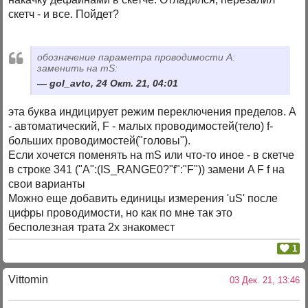
скетч - и все. Пойдет?
обозначение параметра проводимости А:
заменить на mS:
gol_avto, 24 Окт. 21, 04:01
эта буква индицирует режим переключения пределов. A
- автоматический, F - малых проводимостей(тело) f-
больших проводимостей("головы").
Если хочется поменять на mS или что-то иное - в скетче
в строке 341 ("A":(IS_RANGE0?"f":"F")) замени A F f на
свои варианты
Можно еще добавить единицы измерения 'uS' после
цифры проводимости, но как по мне так это
бесполезная трата 2х знакомест
1
Vittomin
03 Дек. 21, 13:46