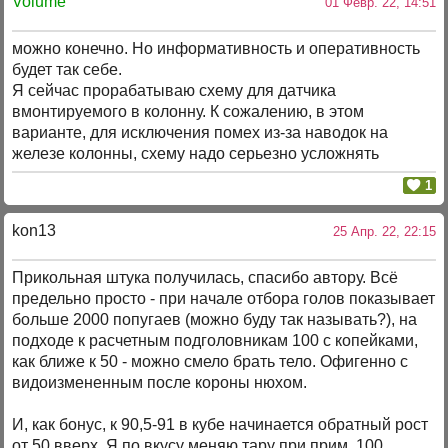
Volume
01 Февр. 22, 14:51
можно конечно. Но информативность и оперативность
будет так себе.
Я сейчас прорабатываю схему для датчика
вмонтируемого в колонну. К сожалению, в этом
варианте, для исключения помех из-за наводок на
железе колонны, схему надо серьезно усложнять
1
kon13
25 Апр. 22, 22:15
Прикольная штука получилась, спасибо автору. Всё
предельно просто - при начале отбора голов показывает
больше 2000 попугаев (можно буду так называть?), на
подходе к расчетным подголовникам 100 с копейками,
как ближе к 50 - можно смело брать тело. Офигенно с
видоизмененным после короны нюхом.
И, как бонус, к 90,5-91 в кубе начинается обратный рост
от 50 вверх. Я по вкусу меняю тару при прим. 100