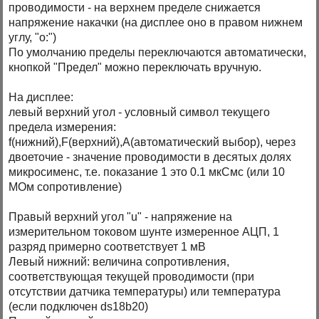
проводимости - на верхнем пределе снижается
напряжение накачки (на дисплее оно в правом нижнем
углу, "o:")
По умолчанию пределы переключаются автоматически,
кнопкой "Предел" можно переключать вручную.
На дисплее:
левый верхний угол - условный символ текущего
предела измерения:
f(нижний),F(верхний),A(автоматический выбор), через
двоеточие - значение проводимости в десятых долях
микросименс, т.е. показание 1 это 0.1 мкСмс (или 10
МОм сопротивление)
Правый верхний угол "u" - напряжение на
измерительном токовом шунте измеренное АЦП, 1
разряд примерно соответствует 1 мВ
Левый нижний: величина сопротивления,
соответствующая текущей проводимости (при
отсутствии датчика температуры) или температура
(если подключен ds18b20)