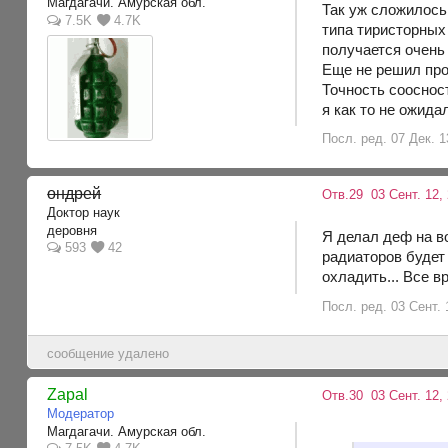
Магдагачи. Амурская обл.
Так уж сложилось
7.5K
4.7K
типа тиристорных
получается очень
Еще не решил про
Точность соосност
я как то не ожида
Посл. ред. 07 Дек. 1
ондрей
Отв.29
03 Сент. 12, 
Доктор наук
деровня
Я делал деф на в
593
42
радиаторов будет 
охладить... Все 
Посл. ред. 03 Сент. 
сообщение удалено
Zapal
Отв.30
03 Сент. 12,
Модератор
Магдагачи. Амурская обл.