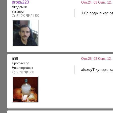
игорь223
Отв.24
03 Сент. 12, 
Академик
таганрог
1.6л воды в час э
31.2K
21.5K
mitl
Отв.25
03 Сент. 12, 
Профессор
Новочеркасск
alexeyT
кулеры ка
2.7K
588