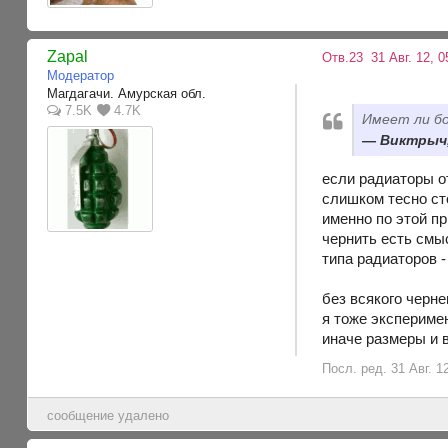
Zapal
Отв.23
31 Авг. 12, 0
Модератор
Магдагачи. Амурская обл.
7.5K
4.7K
Имеет ли бо
Виктрыч, 
если радиаторы о
слишком тесно сто
именно по этой пр
чернить есть смыс
типа радиаторов 
без всякого черн
я тоже эксперимен
иначе размеры и 
Посл. ред. 31 Авг. 12
сообщение удалено