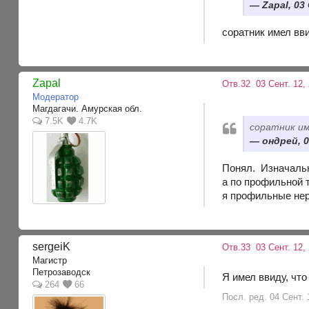
Zapal, 03
соратник имел вв
Zapal
Отв.32
03 Сент. 12,
Модератор
Магдагачи. Амурская обл.
7.5K
4.7K
соратник им
ондрей, 0
Понял. Изначальн
а по профильной 
я профильные нер
sergeiK
Отв.33
03 Сент. 12,
Магистр
Петрозаводск
Я имел ввиду, чт
264
66
Посл. ред. 04 Сент. 