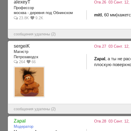
alexeyT
Отв.26
03 Сент. 12,
Профессор
москва - деревня под Обнинском
mitl
, 60 мм(кажетс
23.8K
9.2K
сообщения удалены (2)
sergeiK
Отв.27
03 Сент. 12, 
Магистр
Петрозаводск
Zapal
, а ты не р
264
66
плоскую поверхно
сообщения удалены (2)
Zapal
Отв.28
03 Сент. 12, 
Модератор