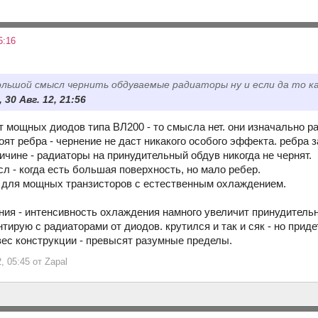
5:16
льшой смысл чернить обдуваемые радиаторы ну и если да то ка
30 Авг. 12, 21:56
т мощных диодов типа ВЛ200 - то смысла нет. они изначально р
ят ребра - чернение не даст никакого особого эффекта. ребра з
ичине - радиаторы на принудительный обдув никогда не чернят.
л - когда есть большая поверхность, но мало ребер.
- для мощных транзисторов с естественным охлаждением.
ения - интенсивность охлаждения намного увеличит принудитель
тирую с радиаторами от диодов. крутился и так и сяк - но приде
вес конструкции - превысят разумные пределы.
, 05:45 от Zapal