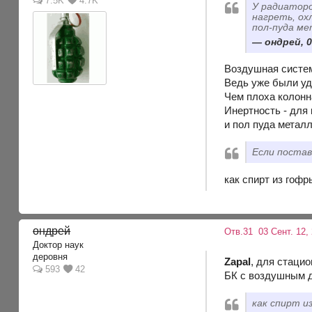
7.5K
4.7K
У радиаторо
нагреть, ох
пол-пуда ме
ондрей, 0
Воздушная систем
Ведь уже были уд
Чем плоха колонн
Инертность - для 
и пол пуда металл
Если постав
как спирт из гоф
ондрей
Отв.31
03 Сент. 12,
Доктор наук
деровня
Zapal
, для стаци
593
42
БК с воздушным д
как спирт и