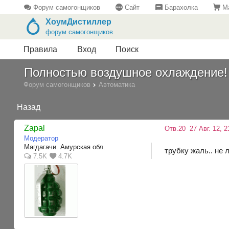
Форум самогонщиков
Сайт
Барахолка
Ма
ХоумДистиллер
форум самогонщиков
Правила
Вход
Поиск
Полностью воздушное охлаждение!
Форум самогонщиков
Автоматика
Назад
Zapal
Отв.20
27 Авг. 12, 2
Модератор
Магдагачи. Амурская обл.
трубку жаль.. не
7.5K
4.7K