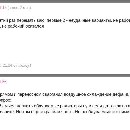
1:12
(через 2 мин)
ретий раз перематываю, первые 2 - неудачные варианты, не рабо
, не рабочий оказался
2, 21:14 от alexeyT
1:56
рямом и переносном сварганил воздушное охлаждение дефа из 
опрос:
 смысл чернить обдуваемые радиаторы ну и если да то как на 
ьванике. Но там еще и красили часть. Но необдуваемые и с ними