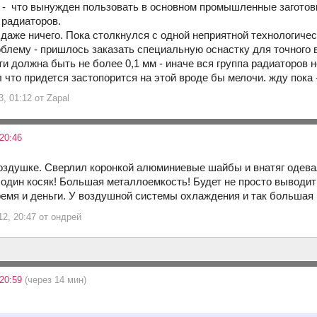
 - что вынужден пользовать в основном промышленные заготовк
 радиаторов.
 даже ничего. Пока столкнулся с одной неприятной технологиче
блему - пришлось заказать специальную оснастку для точного 
и должна быть не более 0,1 мм - иначе вся группа радиаторов н
л что придется застопорится на этой вроде бы мелочи. жду пок
3, 01:12 от Zapal
20:46
оздушке. Сверлил коронкой алюминиевые шайбы и внатяг одевал 
один косяк! Большая металлоемкость! Будет не просто выводить
время и деньги. У воздушной системы охлаждения и так большая 
12, 20:47 от ондрей
 20:59
(через 14 мин)