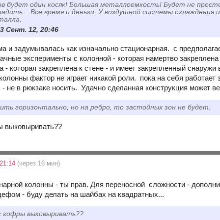
в будет один косяк! Большая металлоемкость! Будет не просто
ладить... Все время и деньги. У воздушной системы охлаждени
талла.
3 Сент. 12, 20:46
а и задумывалась как изначально стационарная. с предполаг
ачные эксперименты с колонной - которая намертво закреплена
а - которая закреплена к стене - и имеет закрепленный снаруж
колонны фактор не играет никакой роли. пока на себя работает з
 - не в рюкзаке носить. Удачно сделанная конструкция может в
ить горизонтально, но на ребро, то застойных зон не будет.
ры выковыривать??
 21:14
(через 16 мин)
онарной колонны - ты прав. Для переносной сложности - допол
ефом - буду делать на шайбах на квадратных...
з гофры выковыривать??