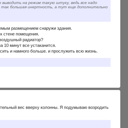
 выводить на режим такую штуку, ведь все надо
я и так большая инертность, а тут еще дополнительно
аемым размещением снаружи здания.
 к стене помещения.
и воздушный радиатор?
а 10 минут все устаканится.
есить и намного больше. и прослужить всю жизнь.
нительный вес вверху колонны. Я подумываю возродить