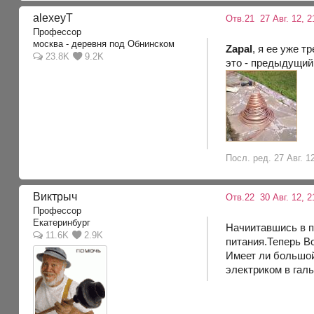
alexeyT
Отв.21
27 Авг. 12, 2
Профессор
москва - деревня под Обнинском
Zapal
, я ее уже т
23.8K
9.2K
это - предыдущий
Посл. ред. 27 Авг. 1
Виктрыч
Отв.22
30 Авг. 12, 2
Профессор
Екатеринбург
Начиитавшись в п
11.6K
2.9K
питания.Теперь В
Имеет ли большой
электриком в гал