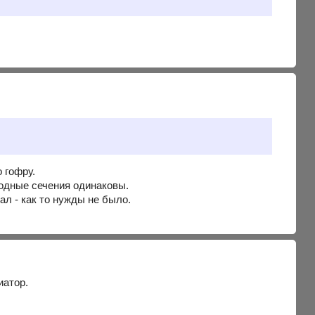
о гофру.
ходные сечения одинаковы.
л - как то нужды не было.
иатор.