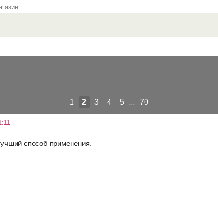
газин
1
2
3
4
5
...
70
1:11
 лучший способ применения.