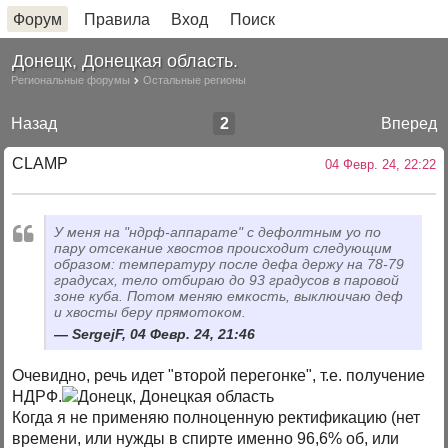
Форум
Правила
Вход
Поиск
Донецк, Донецкая область.
Региональные форумы
Остальные регионы
Назад
2
Вперед
CLAMP
04 Февр. 24, 22:22
У меня на "ндрф-аппарате" с дефолтным уо по
пару отсекание хвостов происходит следующим
образом: температуру после дефа держу на 78-79
градусах, тело отбираю до 93 градусов в паровой
зоне куба. Потом меняю емкость, выклюичаю деф
и хвосты беру прямотоком.
SergejF, 04 Февр. 24, 21:46
Очевидно, речь идет "второй перегонке", т.е. получение
НДРФ.
Когда я не применяю полноценную ректификацию (нет
времени, или нужды в спирте именно 96,6% об, или