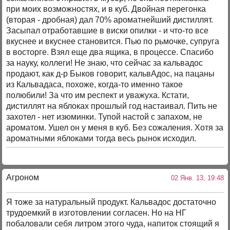
при моих возможностях, и в куб. Двойная перегонка
(вторая - дробная) дал 70% ароматнейший дистиллят.
Засыпал отработавшие в виски опилки - и что-то все
вкуснее и вкуснее становится. Пью по рьмочке, супруга
в восторге. Взял еще два ящика, в процессе. Спасибо
за науку, коллеги! Не знаю, что сейчас за кальвадос
продают, как д-р Быков говорит, кальвАдос, на пацаны
из Кальвадаса, похоже, когда-то именно такое
полюбили! За что им респект и уважуха. Кстати,
дистиллят на яблоках прошлый год настаивал. Пить не
захотел - нет изюминки. Тупой настой с запахом, не
ароматом. Ушел он у меня в куб. Без сожаления. Хотя за
ароматными яблоками тогда весь рынок исходил.
Агроном
02 Янв. 13, 19:48
Я тоже за натуральный продукт. Кальвадос достаточно
трудоемкий в изготовлении согласен. Но на НГ
побаловали себя литром этого чуда, напиток стоящий я