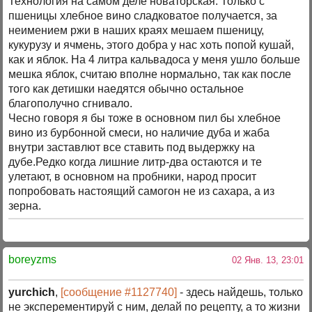
Технология на самом деле новаторская. Только с
пшеницы хлебное вино сладковатое получается, за
неимением ржи в наших краях мешаем пшеницу,
кукурузу и ячмень, этого добра у нас хоть попой кушай,
как и яблок. На 4 литра кальвадоса у меня ушло больше
мешка яблок, считаю вполне нормально, так как после
того как детишки наедятся обычно остальное
благополучно сгнивало.
Чесно говоря я бы тоже в основном пил бы хлебное
вино из бурбонной смеси, но наличие дуба и жаба
внутри заставлют все ставить под выдержку на
дубе.Редко когда лишние литр-два остаются и те
улетают, в основном на пробники, народ просит
попробовать настоящий самогон не из сахара, а из
зерна.
boreyzms
02 Янв. 13, 23:01
yurchich
,
[сообщение #1127740]
- здесь найдешь, только
не эксперементируй с ним, делай по рецепту, а то жизни