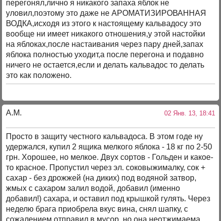
перегонял,лично я никакого запаха яблок не
уловил,поэтому это даже не АРОМАТИЗИРОВАННАЯ
ВОДКА,исходя из этого к настоящему кальвадосу это
вообще ни имеет никакого отношения,у этой настойки
на яблоках,после настаивания через пару дней,запах
яблока полностью уходит,а после перегона и подавно
ничего не остается,если и делать кальвадос то делать
это как положено.
А.М.
02 Янв. 13, 18:41
Просто в защиту честного кальвадоса. В этом годе ну
удержался, купил 2 ящика мелкого яблока - 18 кг по 2-50
грн. Хорошее, но мелкое. Двух сортов - Гольден и какое-
то красное. Пропустил через эл. соковыжималку, сок +
сахар - без дрожжей (на диких) под водяной затвор,
жмых с сахаром залил водой, добавил (именно
добавил!) сахара, и оставил под крышкой гулять. Через
неделю брага приобрела вкус вина, снял шапку, с
сожалением отправил в мусор, но она неотжимаема