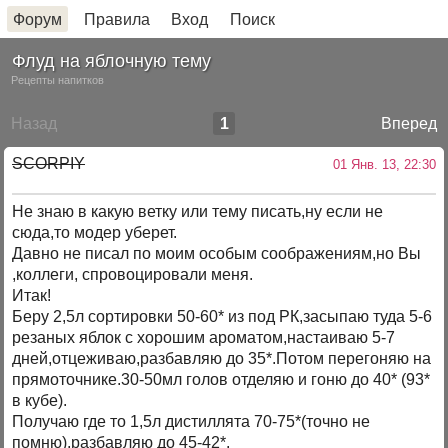
Форум
Правила
Вход
Поиск
Флуд на яблочную тему
Рецепты напитков
Назад
1
Вперед
SCORPIY
01 Янв. 13, 22:30
Не знаю в какую ветку или тему писать,ну если не
сюда,то модер уберет.
Давно не писал по моим особым соображениям,но Вы
,коллеги, спровоцировали меня.
Итак!
Беру 2,5л сортировки 50-60* из под РК,засыпаю туда 5-6
резаных яблок с хорошим ароматом,настаиваю 5-7
дней,отцеживаю,разбавляю до 35*.Потом перегоняю на
прямоточнике.30-50мл голов отделяю и гоню до 40* (93*
в кубе).
Получаю где то 1,5л дистиллята 70-75*(точно не
помню),разбавляю до 45-42*.