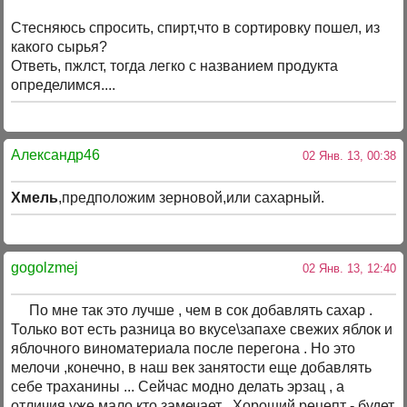
Стесняюсь спросить, спирт,что в сортировку пошел, из
какого сырья?
Ответь, пжлст, тогда легко с названием продукта
определимся....
Александр46
02 Янв. 13, 00:38
Хмель
,предположим зерновой,или сахарный.
gogolzmej
02 Янв. 13, 12:40
По мне так это лучше , чем в сок добавлять сахар .
Только вот есть разница во вкусе\запахе свежих яблок и
яблочного виноматериала после перегона . Но это
мелочи ,конечно, в наш век занятости еще добавлять
себе траханины ... Сейчас модно делать эрзац , а
отличия уже мало кто замечает ..Хороший рецепт - будет