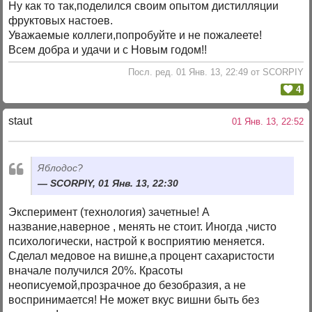
Ну как то так,поделился своим опытом дистилляции
фруктовых настоев.
Уважаемые коллеги,попробуйте и не пожалеете!
Всем добра и удачи и с Новым годом!!
Посл. ред. 01 Янв. 13, 22:49 от SCORPIY
4
staut
01 Янв. 13, 22:52
Яблодос?
SCORPIY, 01 Янв. 13, 22:30
Эксперимент (технология) зачетные! А
название,наверное , менять не стоит. Иногда ,чисто
психологически, настрой к восприятию меняется.
Сделал медовое на вишне,а процент сахаристости
вначале получился 20%. Красоты
неописуемой,прозрачное до безобразия, а не
воспринимается! Не может вкус вишни быть без