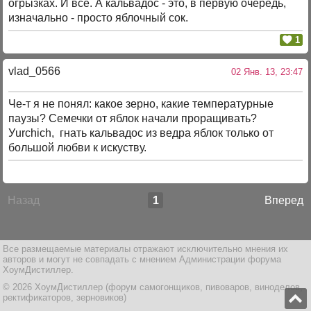
огрызках. И все. А кальвадос - это, в первую очередь,
изначально - просто яблочный сок.
1
vlad_0566
02 Янв. 13, 23:47
Че-т я не понял: какое зерно, какие температурные
паузы? Семечки от яблок начали проращивать?
Уurchich, гнать кальвадос из ведра яблок только от
большой любви к искуству.
Назад
1
Вперед
Все размещаемые материалы отражают исключительно мнения их
авторов и могут не совпадать с мнением Администрации форума
ХоумДистиллер.
© 2026 ХоумДистиллер (форум самогонщиков, пивоваров, виноделов,
ректификаторов, зерновиков)