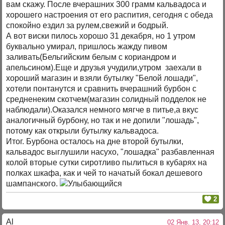
вам скажу. После вчерашних 300 грамм кальвадоса и
хорошего настроения от его распития, сегодня с обеда
спокойно ездил за рулем,свежий и бодрый.
А вот виски пилось хорошо 31 декабря, но 1 утром
буквально умирал, пришлось жажду пивом
заливать(Бельгийским белым с кориандром и
апельсином).Еще и друзья учудили,утром заехали в
хороший магазин и взяли бутылку "Белой лошади",
хотели понтанутся и сравнить вчерашний бурбон с
средненеким скотчем(магазин солидный подделок не
наблюдали).Оказался немного мягче в питье,а вкус
аналогичный бурбону, но так и не допили "лошадь",
потому как открыли бутылку кальвадоса.
Итог. Бурбона осталось на дне второй бутылки,
кальвадос выглушили насухо, "лошадка" разбавленная
колой вторые сутки сиротливо пылиться в кубарях на
полках шкафа, как и чей то начатый бокал дешевого
шампанского.
2
Al
02 Янв. 13, 20:12