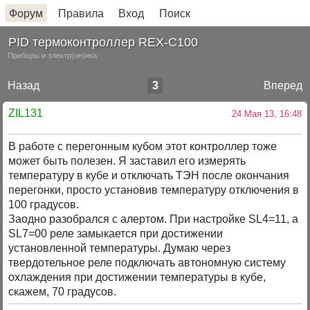
Форум
Правила
Вход
Поиск
PID термоконтроллер REX-C100
Приборы и электр(он)ика
Назад
3
Вперед
ZIL131
24 Мая 13, 16:48
В работе с перегонным кубом этот контроллер тоже
может быть полезен. Я заставил его измерять
температуру в кубе и отключать ТЭН после окончания
перегонки, просто установив температуру отключения в
100 градусов.
Заодно разобрался с алертом. При настройке SL4=11, а
SL7=00 реле замыкается при достижении
установленной температуры. Думаю через
твердотельное реле подключать автономную систему
охлаждения при достижении температуры в кубе,
скажем, 70 градусов.