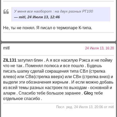
У меня все наоборот : на двух разных РТ100
mitl, 24 Июля 13, 12:46
Не, ты не понял. Я писал о термопаре К-типа.
mitl
24 Июля 13, 16:20
ZIL131
затупил блин . А я все насилую Рэкса и не пойму
что не так . Поменял полюса и все пошло . Будешь
писать шапку сделай сокращения типа СВл (стрелка
влево) или СВв(стрелка вверх) или СВн (стрелка вниз) и
выдели эти обозначения жирным . И если можно добавь
из всей темы разных настроек по выходам - основной и
аларм . Спасибо тебе большое заранее .
Glo
g тебе
отдельное спасибо .
Посл. ред. 24 Июля 13, 20:06 от mitl