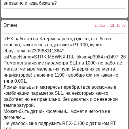
внезапно и куда бежать?
Dmeet
23 Сент. 13, 10:39
REX работал на К-термопаре год где-то, все было
хорошо, захотелось подключить РТ 100, купил:
ebay.com/itm/230988111364?
ssPageName=STRK:MEWNX:IT&_trksid=p3984.m1497.l264
Поменял значение параметра SL1 на 1000- не работает,
мигают четыре маленьких нуля (4 верхних сегмента
индикаторов) значение 1100 - вообще фигня какая-то
типа 0.001.
Ломая пальцы и матерясь перебрал все возможные
комбинации параметра SL1, на некоторых как-то
работает, но не правильно, без десятых и с неверной
температурой.
Может-быть датчик косячный... может я чего-то не
догоняю...
Не удалось мне подружить REX-C100 с датчиком РТ