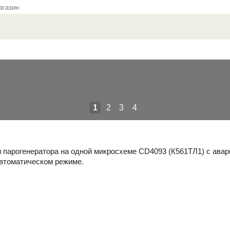
газин
1
2
3
4
 парогенератора на одной микросхеме CD4093 (К561ТЛ1) с авар
втоматическом режиме.