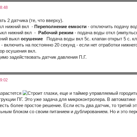
8:48
ь 2 датчика (те, что вверху).
кл нижний вкл -
Переполнение емкости
- отключить подачу вод
ыкл нижний вкл -
Рабочий режим
- подача воды откл (импульс
жний выкл
осушение
Подача воды вкл 5с. клапан открыт 5 с. кл
 - включить на постоянно 20 секунд - если нет отработки нижнег
тор осушения вкл.
имо задействовать датчик давления П.Г.
9:02
азрастется
, еще и таймер управляемый городит
струкции ПГ. Это уже задача для микроконтролера. В автоматик
есть более простое решение. Если есть два датчик, то третий 
льным блоком со своим питанием и дублированием. Но и это пер