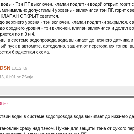
з воды - Тэн ПГ выключен, клапан подпитки водой открыт, гор
а минимально допустимый уровень - включился тэн ПГ, горит св
д КЛАПАН ОТКРЫТ светится.
 до верхнего уровня - тэн включен, клапан подпитки закрылся
до среднего уровня - тэн включен, клапан включился и долил в
яется по п.3 и 4.
оды в системе водопровода вода выкипает до нижнего датчика и 
вый пуск в автомате, автодолив, защита от перегорания тэнов,
остая бюджетная схема.
.DSN
101.2 Кб
3, 01:01 от ZSerje
8:50
тствии воды в системе водопровода вода выкипает до нижнего да
тановлен сразу над тэном. Нужен для защиты тэна от сухого пер