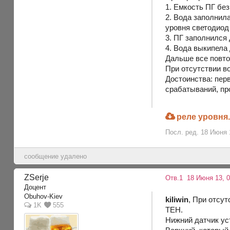
1. Емкость ПГ бе
2. Вода заполнил
уровня светодио
3. ПГ заполнился
4. Вода выкипела 
Дальше все повтор
При отсутствии в
Достоинства: пер
срабатываний, пр
реле уровня
Посл. ред. 18 Июня 1
сообщение удалено
ZSerje
Отв.1
18 Июня 13, 0
Доцент
Obuhov-Kiev
kiliwin
, При отсу
1K
555
ТЕН.
Нижний датчик ус