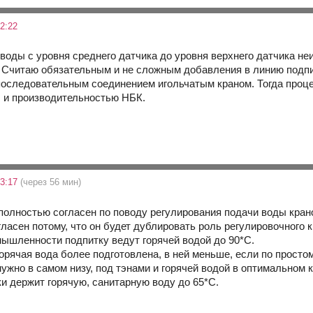
2:22
воды с уровня среднего датчика до уровня верхнего датчика неи
 Считаю обязательным и не сложным добавления в линию подпи
последовательным соединением игольчатым краном. Тогда проц
 и производительностью НБК.
23:17
(через 56 мин)
 полностью согласен по поводу регулирования подачи воды кран
ласен потому, что он будет дублировать роль регулировочного к
мышленности подпитку ведут горячей водой до 90*С.
горячая вода более подготовлена, в ней меньше, если по простом
ужно в самом низу, под тэнами и горячей водой в оптимальном 
ки держит горячую, санитарную воду до 65*С.