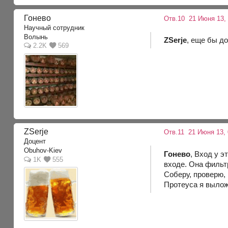
Гонево
Отв.10
21 Июня 13, 
Научный сотрудник
Волынь
ZSerje
, еще бы д
2.2K
569
ZSerje
Отв.11
21 Июня 13, 
Доцент
Obuhov-Kiev
Гонево
, Вход у 
1K
555
входе. Она фильт
Соберу, проверю,
Протеуса я вылож