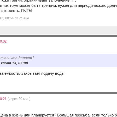
тоже третий, ограничивает заполнение ПГ.
атчик тоже может быть третьим, нужен для периодического доли
к это жесть. ГЫГЫ
3, 08:54 от ZSerje
0:02
атчик что делает?
8 Июня 13, 07:00
ва емкости. Закрывает подачу воды.
10:21
(через 20 мин)
ена в жизнь или планируется? Большая просьба, если только б