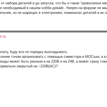
от набора деталей и до запуска, что бы и такие "криволапые юв
не необходимый в нашем хобби девайс. Уверен на форуме не м
аяльник, но не шарящих в электронике, номиналах деталей и их 
9:26
плату, буду все по порядку выкладывать.
ление тэном организовать с помощью симистора и МОСьки, а кл
воды может быть разным и на 220В и на 24В, а может сразу тож
ормально закрытый на ~220В(AC)?