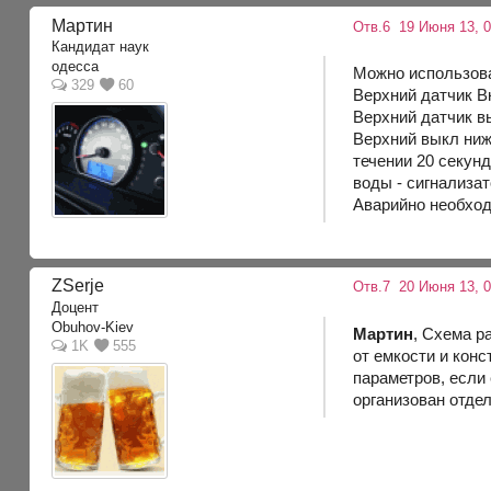
Мартин
Отв.6
19 Июня 13, 0
Кандидат наук
одесса
Можно использоват
329
60
Верхний датчик В
Верхний датчик в
Верхний выкл ни
течении 20 секунд
воды - сигнализа
Аварийно необход
ZSerje
Отв.7
20 Июня 13, 0
Доцент
Obuhov-Kiev
Мартин
, Схема р
1K
555
от емкости и кон
параметров, если 
организован отде