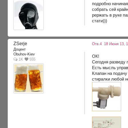
подробно начиная 
собрать сей край
рержать в руке п
стати)))
ZSerje
Отв.4
18 Июня 13, 1
Доцент
Obuhov-Kiev
ОК!
1K
555
Сегодня разведу 
Есть мысль управ
Клапан на подачу 
стиралки любой н