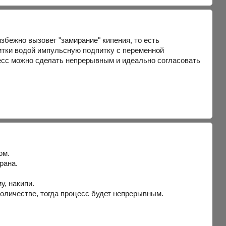
збежно вызовет "замирание" кипения, то есть
тки водой импульсную подпитку с переменной
есс можно сделать непрерывным и идеально согласовать
ом.
рана.
у, накипи.
количестве, тогда процесс будет непрерывным.