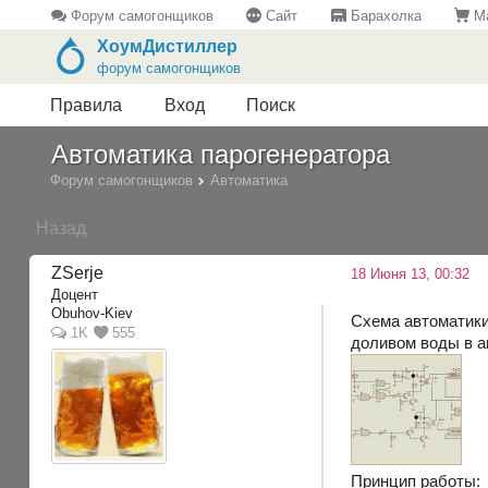
Форум самогонщиков
Сайт
Барахолка
Ма
ХоумДистиллер
форум самогонщиков
Правила
Вход
Поиск
Автоматика парогенератора
Форум самогонщиков
Автоматика
Назад
ZSerje
18 Июня 13, 00:32
Доцент
Obuhov-Kiev
Схема автоматики
1K
555
доливом воды в а
Принцип работы: