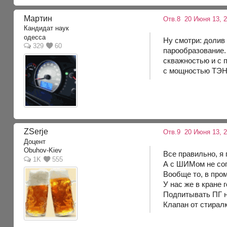
Мартин
Отв.8
20 Июня 13, 2
Кандидат наук
одесса
Ну смотри: долив 
329
60
парообразование.
скважностью и с 
с мощностью ТЭН
ZSerje
Отв.9
20 Июня 13, 
Доцент
Obuhov-Kiev
Все правильно, я
1K
555
А с ШИМом не сог
Вообще то, в про
У нас же в кране 
Подпитывать ПГ н
Клапан от стирал