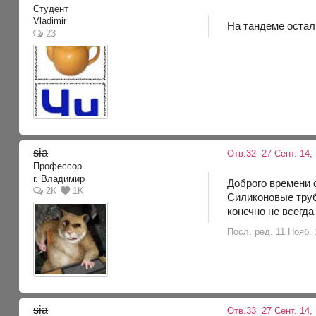
Студент
Vladimir
На тандеме остал
23
sia
Отв.32
27 Сент. 14, 
Профессор
г. Владимир
Доброго времени 
2K
1K
Силиконовые труб
конечно не всегда
Посл. ред. 11 Нояб. 
sia
Отв.33
27 Сент. 14,