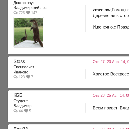
Доктор наук
Владимирский лес
zmeelow
,Роман,н
726
147
Деревня не в сто
И,конечно,с Праз
Stass
Отв.27
20 Апр. 14, 0
Специалист
Иваново
Христос Воскресе
123
7
КББ
Отв.28
25 Авг. 14, 0
Студент
Владимир
Всем привет! Вла
44
5