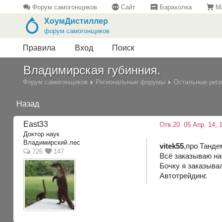
Форум самогонщиков
Сайт
Барахолка
Ма
ХоумДистиллер
форум самогонщиков
Правила
Вход
Поиск
Владимирская губинния.
Форум самогонщиков
Региональные форумы
Остальные рег
Назад
East33
Отв.20
05 Апр. 14, 1
Доктор наук
Владимирский лес
vitek55
,про Танде
726
147
Всё заказываю на
Бочку я заказыва
Автотрейдинг.