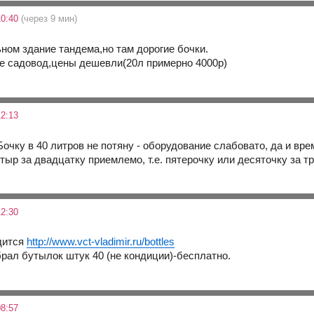
10:40
(через 9 мин)
ьном здание тандема,но там дорогие бочки.
не садовод,цены дешевли(20л примерно 4000р)
2:13
очку в 40 литров не потяну - оборудование слабовато, да и вре
4 тыр за двадцатку приемлемо, т.е. пятерочку или десяточку за т
2:30
дится
http://www.vct-vladimir.ru/bottles
брал бутылок штук 40 (не кондиции)-бесплатно.
8:57