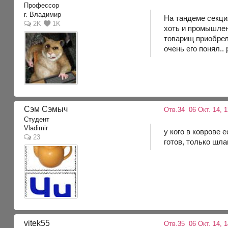
Профессор
г. Владимир
На тандеме секци
2K
1K
хоть и промышлен
товарищ приобрел 
очень его понял..
Сэм Сэмыч
Отв.34
06 Окт. 14, 1
Студент
Vladimir
у кого в коврове
23
готов, только шлан
vitek55
Отв.35
06 Окт. 14, 1