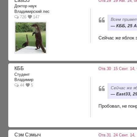
East33
Отв.29
29 Авг. 14, 0
Доктор наук
Владимирский лес
726
147
Всем привет
КББ, 25 А
Сейчас же яблок 
КББ
Отв.30
15 Сент. 14, 
Студент
Владимир
44
5
Сейчас же я
East33, 29
Пробовал, не пон
Сэм Сэмыч
Отв.31
24 Сент. 14, 