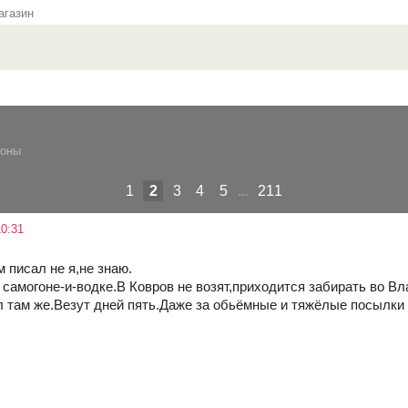
газин
ионы
1
2
3
4
5
...
211
0:31
м писал не я,не знаю.
 самогоне-и-водке.В Ковров не возят,приходится забирать во В
л там же.Везут дней пять.Даже за обьёмные и тяжёлые посылки