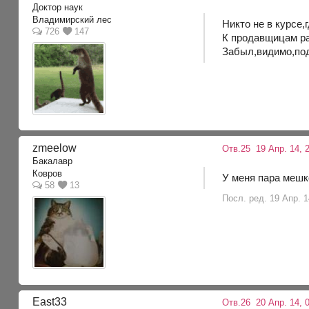
Доктор наук
Владимирский лес
Никто не в курсе
726
147
К продавщицам ра
Забыл,видимо,по
zmeelow
Отв.25
19 Апр. 14, 2
Бакалавр
Ковров
У меня пара мешк
58
13
Посл. ред. 19 Апр. 1
East33
Отв.26
20 Апр. 14, 0