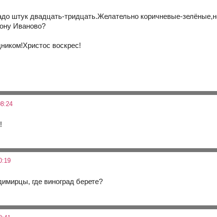
адо штук двадцать-тридцать.Желательно коричневые-зелёные,н
рону Иваново?
дником!Христос воскрес!
8:24
!
0:19
димирцы, где виноград берете?