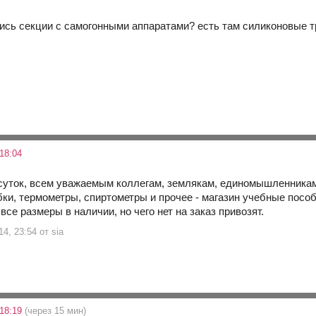
ись секции с самогонными аппаратами? есть там силиконовые тру
18:04
суток, всем уважаемым коллегам, землякам, единомышленника
ки, термометры, спиртометры и прочее - магазин учебные пособ
 все размеры в наличии, но чего нет на заказ привозят.
14, 23:54 от sia
 18:19
(через 15 мин)