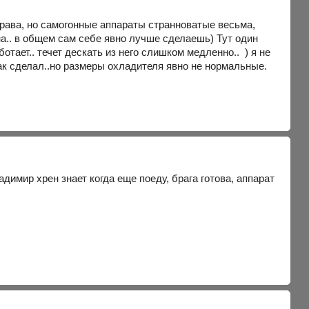
права, но самогонные аппараты странноватые весьма,
а.. в общем сам себе явно лучше сделаешь) Тут один
отает.. течет дескать из него слишком медленно.. ) я не
 так сделал..но размеры охладителя явно не нормальные.
димир хрен знает когда еще поеду, брага готова, аппарат