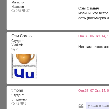
Магистр
Иваново
Сэм Сэмыч
268
37
Извини, что встре
есть (восьмерка и
Сэм Сэмыч
Отв.36
06 Окт. 14, 1
Студент
Vladimir
Нет там никого зн
23
timonn
Отв.37
07 Окт. 14, 0
Студент
Владимир
42
8
у кого в ко