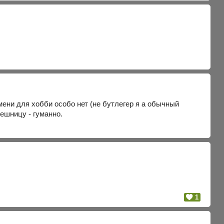
мени для хобби особо нет (не бутлегер я а обычный
решницу - гуманно.
1