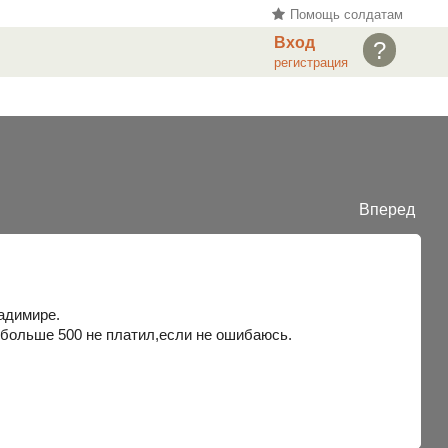
Помощь солдатам
Вход
?
регистрация
Вперед
ладимире.
 больше 500 не платил,если не ошибаюсь.