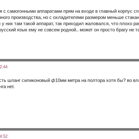
я с самогонными аппаратами прям на входе в главный корпус с
ного производства, но с охладителями размером меньше стакан
у них там такой аппарат, так приходил жаловался, что плохо раб
 русский язык ему не совсем родной.. может он просто брагу не
2:44
 есть шланг силиконовый
ф
10мм метра на полтора хотя бы? во вла
га нет.
4:52