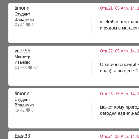
timonn
Отв.21
05 Апр. 14, 
Студент
Владимир
vitek55 в централ
42
8
и рядом в магази
vitek55
Отв.22
05 Апр. 14, 1
Магистр
Иваново
Спасибо соседи! Б
268
37
врач), а по цене 
timonn
Отв.23
15 Апр. 14, 1
Студент
Владимир
мажет кому приго
42
8
сегодня ездил,на
East33
Отв.24
18 Апр. 14, 0