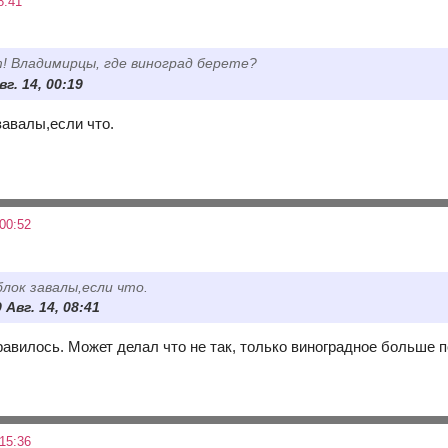
8:41
! Владимирцы, где виноград берете?
вг. 14, 00:19
завалы,если что.
00:52
блок завалы,если что.
 Авг. 14, 08:41
равилось. Может делал что не так, только виноградное больше п
15:36