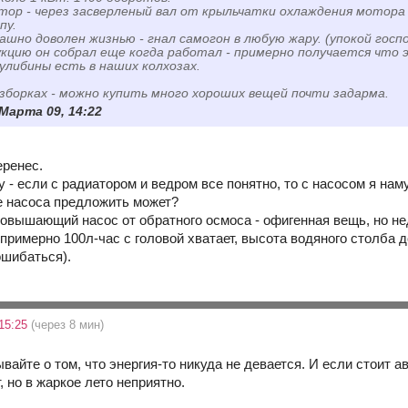
ор - через засверленый вал от крыльчатки охлаждения мотора
пу.
ашно доволен жизнью - гнал самогон в любую жару. (упокой госпо
кцию он собрал еще когда работал - примерно получается что
улибины есть в наших колхозах.
азборках - можно купить много хороших вещей почти задарма.
 Марта 09, 14:22
еренес.
у - если с радиатором и ведром все понятно, то с насосом я на
ве насоса предложить может?
повышающий насос от обратного осмоса - офигенная вещь, но н
- примерно 100л-час с головой хватает, высота водяного столба
ошибаться).
15:25
(через 8 мин)
вайте о том, что энергия-то никуда не девается. И если стоит ав
, но в жаркое лето неприятно.