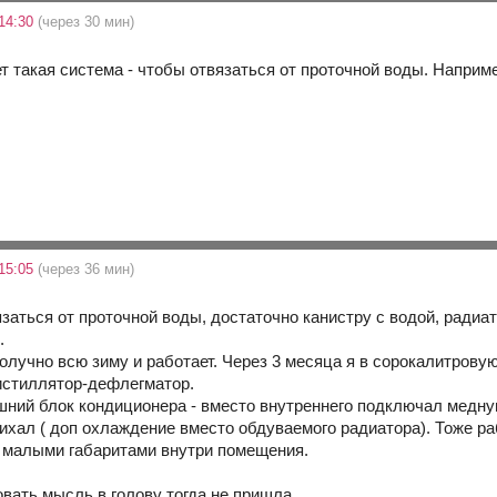
14:30
(через 30 мин)
 такая система - чтобы отвязаться от проточной воды. Например,
15:05
(через 36 мин)
язаться от проточной воды, достаточно канистру с водой, радиат
.
получно всю зиму и работает. Через 3 месяца я в сорокалитрову
истиллятор-дефлегматор.
шний блок кондиционера - вместо внутреннего подключал медную
пихал ( доп охлаждение вместо обдуваемого радиатора). Тоже р
с малыми габаритами внутри помещения.
овать мысль в голову тогда не пришла.