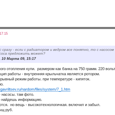
17:15
с сразу - если с радиатором и ведром все понятно, то с насосом
асоса предложить может?
 10 Марта 09, 15:17
ого отопления купи. размером как банка на 750 грамм. 220 вольт
нцип работы - внутренняя крыльчатка является ротором.
ерывный режим работы. при температуре - кипяток.
о.
o.gavriltsev.ru/nardom/files/system/7_1.htm
- насосы. там фото.
о найдешь информацию.
ются. но вещь - высокотехнологичкая. включил и забыл.
тыщ руб.