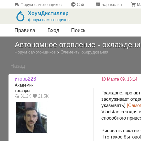
Форум самогонщиков
Сайт
Барахолка
Ма
ХоумДистиллер
форум самогонщиков
Правила
Вход
Поиск
Автономное отопление - охлаждени
Форум самогонщиков
Элементы оборудования
Назад
игорь223
10 Марта 09, 13:14
Академик
таганрог
Граждане, про ав
31.2K
21.5K
заслуживает отде
указывать)
[Самог
Vladstan сегодня 
способного привес
Рисовать пока не 
Что такое бытово