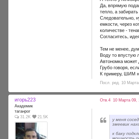
Да, впрямую подав
тепло, а забирать 
Следовательно, н
емкости, через ко
количестве - тена
Согласитесь, иде
Тем не менее, ду
Воду то впустую л
Автономка может 
Грубо говоря, есл
К примеру, ШИМ н
Посл. ред. 10 Марта 
игорь223
Отв.4
10 Марта 09, 
Академик
таганрог
31.2K
21.5K
у меня сосе
змеевик нах
к баку подк
мощность ок