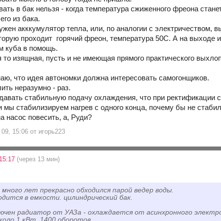
ать в бак нельзя - когда температура сжиженного фреона станет
его из бака.
ужен акккумулятор тепла, или, по аналогии с электричеством, 
торую проходит горячий фреон, температура 50С. А на выходе и
м куба в помощь.
я то изящная, пусть и не имеющая прямого практического выхлоп
маю, что идея автономки должна интересовать самогонщиков.
ить неразумно - раз.
давать стабильную подачу охлаждения, что при ректификации с
и мы стабилизируем нагрев с одного конца, почему бы не стаби
а насос повесить, а, Руди?
09, 15:06 от игорь223
15:17
(через 13 мин)
д много лет прекрасно обходился парой ведер воды.
одится в емкости. цилиндрический бак.
лючен радиатор от УАЗа - охлаждается от асинхронного электр
оло 1 кВт. 1400 оборотов.