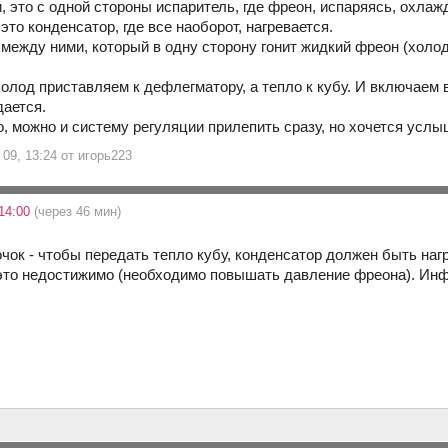
 это с одной стороны испаритель, где фреон, испаряясь, охлажда
это конденсатор, где все наоборот, нагревается.
 между ними, который в одну сторону гонит жидкий фреон (холо
холод приставляем к дефлегматору, а тепло к кубу. И включаем в 
дается.
о, можно и систему регуляции прилепить сразу, но хочется услы
09, 13:24 от игорь223
14:00
(через 46 мин)
очок - чтобы передать тепло кубу, конденсатор должен быть наг
это недостижимо (необходимо повышать давление фреона). Инф