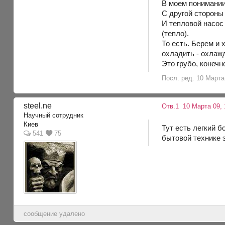
В моем понимании,
С другой стороны 
И тепловой насос
(тепло).
То есть. Берем и 
охладить - охлаж
Это грубо, конечн
Посл. ред. 10 Марта 
steel.ne
Отв.1
10 Марта 09, 
Научный сотрудник
Киев
Тут есть легкий б
541
75
бытовой технике 
сообщение удалено