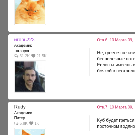
игорь223
Отв.6
10 Марта 09, 
Академик
таганрог
Не, греется не ко
31.2K
21.5K
бесполезные потер
Если ты имеешь вв
бочкой в неотапл
Rudy
Отв.7
10 Марта 09, 
Академик
Питер
Куб будет греться
5.8K
1K
проточном водяном