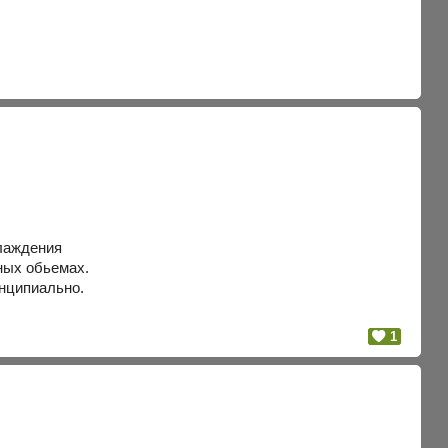
хлаждения
ных обьемах.
инципиально.
1