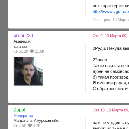
вот характеристки
http://www.vgs.ru/
Посл. ред. 10 Марта 
игорь223
Отв.9
10 Марта 09, 
Академик
таганрог
2Руди. Некуда вын
31.2K
21.5K
2Запал
Такие насосы не 
а)они не самовса
б) такая произво
Я ими поигрался, 
С обратноосмотич
Zapal
Отв.10
10 Марта 09,
Модератор
Магдагачи. Амурская обл.
вам не угодишь су
7.5K
4.7K
выбор их тьма в 