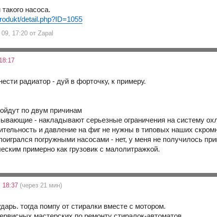
 такого насоса.
produkt/detail.php?ID=1055
09, 17:20 от Zapal
18:17
ести радиатор - дуй в форточку, к примеру.
пойдут по двум причинам
сывающие - накладывают серьезные ограничения на систему о
дительность и давление на фиг не нужны в типовых наших скром
поигрался погружными насосами - нет, у меня не получилось пр
еским примерно как грузовик с малолитражкой.
 18:37
(через 21 мин)
дарь. тогда помпу от стиралки вместе с мотором.
сервисных мастерских по ремонту стиралок-автоматов.