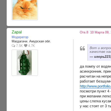
Zapal
Отв.8
10 Марта 09, 
Модератор
Магдагачи. Амурская обл.
7.5K
4.7K
Вот и вопро
качестве н
игорь223,
да помпу от водян
асинхронник. при
расчитан на непр
работает безшумн
http://www.portfoli
посмотри пункт 4 
при желании легк
цены слегка куса
у нас стоят от 3 