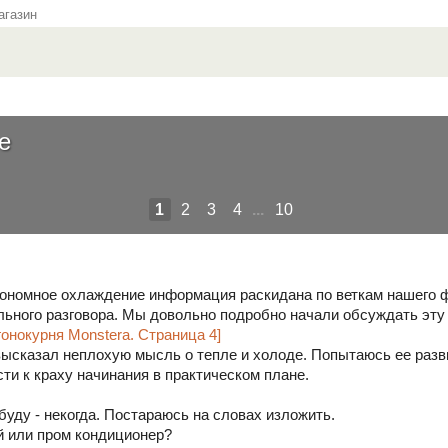
газин
е
1
2
3
4
...
10
тономное охлаждение информация раскидана по веткам нашего фо
льного разговора. Мы довольно подробно начали обсуждать эту 
онокурня Monstera. Страница 4]
высказал неплохую мысль о тепле и холоде. Попытаюсь ее развит
ти к краху начинания в практическом плане.
буду - некогда. Постараюсь на словах изложить.
й или пром кондиционер?