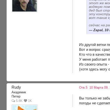
этот же мот
водяную пом
дед был стр
эту констру
вот такие к
сейчас на р
Zapal, 10
Из другой ветки п
Вот и вопрос сраз
Кто что в качест
У меня работает 
Из своего опыта 
(хотя здесь могу 
Rudy
Отв.5
10 Марта 09, 
Академик
Питер
Вы только не забы
5.8K
1K
погоды не сделает