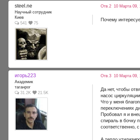
steel.ne
Отв.2
10 Марта 09, 
Научный сотрудник
Киев
Почему интересует
541
75
игорь223
Отв.3
10 Марта 09, 
Академик
таганрог
Да нет, чтобы отв
31.2K
21.5K
насос циркуляции
Что у меня благо
переключениях д
Пробовал я и вне
спираль в бочку 
соответственно, 
А тепло утилизир