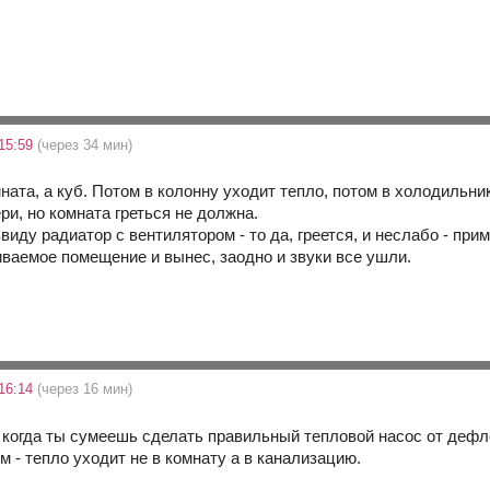
15:59
(через 34 мин)
мната, а куб. Потом в колонну уходит тепло, потом в холодильни
и, но комната греться не должна.
иду радиатор с вентилятором - то да, греется, и неслабо - при
иваемое помещение и вынес, заодно и звуки все ушли.
16:14
(через 16 мин)
 когда ты сумеешь сделать правильный тепловой насос от дефлег
 - тепло уходит не в комнату а в канализацию.