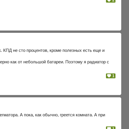
2
к. КПД не сто процентов, кроме полезных есть еще и
мерно как от небольшой батареи. Поэтому я радиатор с
1
матора. А пока, как обычно, греется комната. А при
1