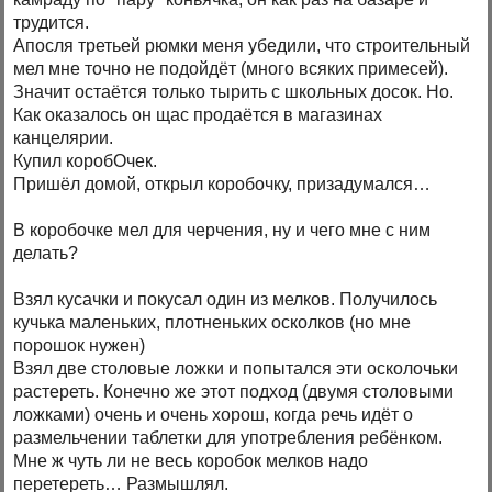
трудится.
Апосля третьей рюмки меня убедили, что строительный
мел мне точно не подойдёт (много всяких примесей).
Значит остаётся только тырить с школьных досок. Но.
Как оказалось он щас продаётся в магазинах
канцелярии.
Купил коробОчек.
Пришёл домой, открыл коробочку, призадумался…
В коробочке мел для черчения, ну и чего мне с ним
делать?
Взял кусачки и покусал один из мелков. Получилось
кучька маленьких, плотненьких осколков (но мне
порошок нужен)
Взял две столовые ложки и попытался эти осколочьки
растереть. Конечно же этот подход (двумя столовыми
ложками) очень и очень хорош, когда речь идёт о
размельчении таблетки для употребления ребёнком.
Мне ж чуть ли не весь коробок мелков надо
перетереть… Размышлял.