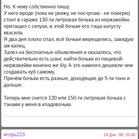
Но. К чему собственно пишу.
У него вроде (пока не увижу, не посчупаю - не поверю)
стоит в гараже 130-ти литровая бочька из нержавейки,
притащил с селухи, в этой бочьке его тэща капусту
квасила.
Я два дня плохо спал, всё бочьки мерещились, завидую
аж капец.
Залез на бесплатные объявления и оказалось, что
действительно есть шанс найти бочьки из пищевой-
нержавейки конечно же б/у. А это намного дешевле чем
создавать куб самому.
Причём бочьки есть разные, доходящие до 5-ти тонн и
дальше.
Теперь мне снится 130 или 150-ти литровая бочька с
тэнами у меня в кладовочьке.
игорь223
24 Дек. 08, 20:40