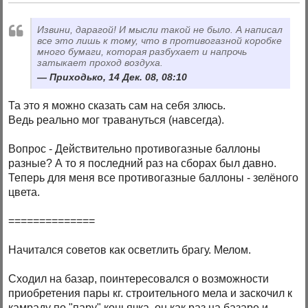
Извини, дарагой! И мысли такой не было. А написал
все это лишь к тому, что в противогазной коробке
много бумаги, которая разбухает и напрочь
затыкает проход воздуха.
Приходько, 14 Дек. 08, 08:10
Та это я можно сказать сам на себя злюсь.
Ведь реально мог травануться (навсегда).
Вопрос - Действительно противогазные баллоны
разные? А то я последний раз на сборах был давно.
Теперь для меня все противогазные баллоны - зелёного
цвета.
==============
Начитался советов как осветлить брагу. Мелом.
Сходил на базар, поинтересовался о возможности
приобретения пары кг. строительного мела и заскочил к
камраду по "пару" коньячка, он как раз на базаре и