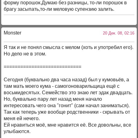
форму порошок.Думаю без разницы, то-ли порошок в
брагу засыпать,то-ли меловую супензию залить.
Monster
20 Дек. 08, 02:16
Я так и не понял смысла с мелом (хоть и употребил его).
Но дело не в этом.
============================
Сегодня (буквально два часа назад) был у кумовьёв, а
там мать моего кума - самогоноварильщица ещё с
восьмидесятых. Семейство это знаю лет эдак двадцать.
Но, буквально пару лет назад меня начало
интересовать чего она "гонит" (сам начал заниматься).
Так как теперь уже вообще родственники - скрывать от
меня ей нечего.
Ей нравиться моё, мне нравится её. Все довольны, все
улыбаются.