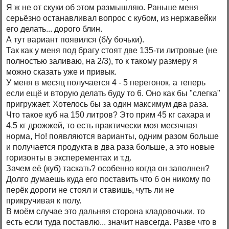
Я ж не от скуки об этом размышляю. Раньше меня
серьёзно останавливал вопрос с кубом, из нержавейки
его делать... дорого блин.
А тут вариант появился (б/у бочьки).
Так как у меня под брагу стоят две 135-ти литровые (не
полностью заливаю, на 2/3), то к такому размеру я
можно сказать уже и привык.
У меня в месяц получается 4 - 5 перегонок, а теперь
если ещё и вторую делать буду то 6. Оно как бы "слегка"
пригружает. Хотелось бы за один максимум два раза.
Что такое куб на 150 литров? Это прим 45 кг сахара и
4.5 кг дрожжей, то есть практически моя месячная
норма, Но! появляются варианты, одним разом больше
и получается продукта в два раза больше, а это новые
горизонты в эксперементах и т.д.
Зачем её (куб) таскать? особенно когда он заполнен?
Долго думаешь куда его поставить что б он никому по
перёк дороги не стоял и ставишь, чуть ли не
прикручивая к полу.
В моём случае это дальняя сторона кладовочьки, то
есть если туда поставлю... значит навсегда. Разве что в