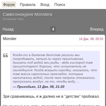
Форум
Правила
Вход
Поиск
Самогонокурня Monstera
Остальные темы
Назад
4
Вперед
Monster
14 Дек. 08, 00:03
Когда-то в далеком детстве решили мы
попробовать, нельзя ли через проитивогаз
дышать под водой аки рыбы - ведь кислород там
присутствует! Хорошо, что испытатель не
захлебнулся. Когда вскрыли коробку, оказалось, что
там масса картонных прокладок, которые
напитались водой, после чего напрочь отказались
пропускать воздух, не то, чтобы воду......
Приходько, 13 Дек. 08, 21:20
Зря сравниваешь, я ж далеко не в "детстве" пробовал.