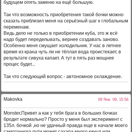
будущем опять заменю на ещё большую.
Так что возможность приобретения такой бочки можно
сказать приблизил меня на серьёзный шаг к глобальным
переменам.
Ведь дело не только в приобретении куба, это ж всё
надо будет переделывать, вернее создавать заново.
Особенно меня смущает холодильник. У нас в летнее
время из крана чуть ли не тёплая вода проистекает, в
результате сивуха капает. А тут в пять раз мощнее
процес будет...
Так что следующий вопрос - автономное охлаждение.
Makovka
09 Янв. 09, 15:56
Monster,Привет а как у тебя брага в больших бочках
бродит нормально? Просто у меня был эксперимент с
135л. бочкой ,но не удачный правда еще в начале моего
самогонного пути,может сахара много кинул или