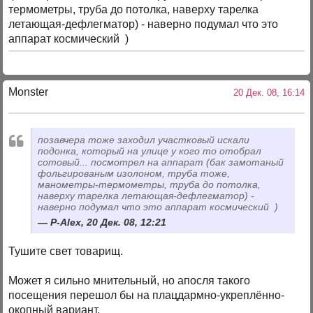
термометры, труба до потолка, наверху тарелка
летающая-дефлегматор) - наверно подумал что это
аппарат космический )
Monster
20 Дек. 08, 16:14
позавчера тоже заходил участковый
искали
подонка, который на улице у кого то отобрал
сотовый... посмотрел на аппарат (бак замотаный
фольгированым изолоном, труба тоже,
манометры-термометры, труба до потолка,
наверху тарелка летающая-дефлегматор) -
наверно подумал что это аппарат космический )
P-Alex, 20 Дек. 08, 12:21
Тушите свет товарищ.
Может я сильно мнительный, но апосля такого
посещения перешол бы на плацдармно-укреплённо-
окопный вариант.