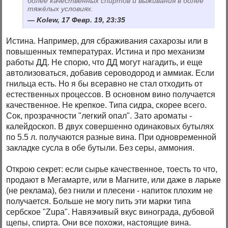
более качественных спиртов и выживания в более
тяжёлых условиях.
Kolew, 17 Февр. 19, 23:35
Истина. Например, для сбраживания сахарозы или в
повышенных температурах. Истина и про механизм
работы ДД. Не спорю, что ДД могут нагадить, и еще
автолизоваться, добавив сероводород и аммиак. Если
гнильца есть. Но я бы всеравно не стал отходить от
естественных процессов. В основном вино получается
качественное. Не крепкое. Типа сидра, скорее всего.
Сок, прозрачности "легкий опал". Зато ароматы -
калейдоскоп. В двух совершенно одинаковых бутылях
по 5.5 л. получаются разные вина. При одновременной
закладке сусла в обе бутыли. Без серы, аммония.
Открою секрет: если сырье качественное, тоесть то что,
продают в Мегамарте, или в Магните, или даже в ларьке
(не реклама), без гнили и плесени - напиток плохим не
получается. Больше не могу пить эти марки типа
сербское "Zupa". Навязчивый вкус винограда, дубовой
щепы, спирта. Они все похожи, настоящие вина.