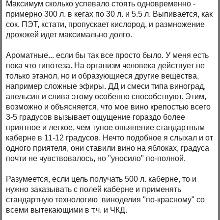
Максимум сколько успевало стоять одновременно -
примерно 300 л. в кегах по 30 л. и 5.5 л. Выпивается, как
сок. ПЭТ, кстати, пропускает кислород, и размножение
дрожжей идет максимально долго.
Ароматные... если бы так все просто было. У меня есть
пока что гипотеза. На организм человека действует не
только этанол, но и образующиеся другие вещества,
например сложные эфиры. ДД и смеси типа виноград,
апельсин и слива этому особенно способствуют. Этим,
возможно и объясняется, что мое вино крепостью всего
3-5 градусов вызывает ощущение гораздо более
приятное и легкое, чем тупое опьянение стандартным
каберне в 11-12 градусов. Нечто подобное я слыхал и от
одного приятеля, они ставили вино на яблоках, градуса
почти не чувствовалось, но "уносило" по-полной.
Разумеется, если цель получать 500 л. каберне, то и
нужно заказывать с полей каберне и применять
стандартную технологию виноделия "по-красному" со
всеми вытекающими в т.ч. и ЧКД.