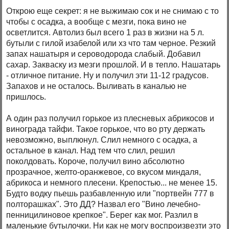
Открою еще секрет: я не выжимаю сок и не снимаю с то
чтобы с осадка, а вообще с мезги, пока вино не
осветлится. Автолиз был всего 1 раз в жизни на 5 л.
бутыли с гилой изабелой или хз что там черное. Резкий
запах нашатыря и сероводорода слабый. Добавил
сахар. Закваску из мезги прошлой. И в тепло. Нашатарь
- отличное питание. Ну и получил эти 11-12 градусов.
Запахов и не осталось. Выливать в каналью не
пришлось.
А один раз получил горькое из плесневых абрикосов и
винограда тайфи. Такое горькое, что во рту держать
невозможно, выплюнул. Слил немного с осадка, а
остальное в канал. Над тем что слил, решил
поколдовать. Короче, получил вино абсолютно
прозрачное, желто-оранжевое, со вкусом миндаля,
абрикоса и немного плесени. Крепостью... не менее 15.
Будто водку пьешь разбавленную или "портвейн 777 в
полторашках". Это ДД? Назвал его "Вино лечебно-
пенницилиновое крепкое". Берег как мог. Разлил в
маленькие бутылочки. Ни как не могу воспроизвезти это