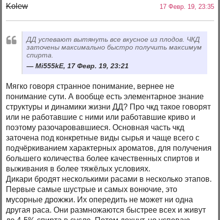
Kolew
17 Февр. 19, 23:35
ДД успевают вытянуть все вкусное из плодов. ЧКД
заточены максимально быстро получить максимум
спирта.
Mi555kE, 17 Февр. 19, 23:21
Мягко говоря странное понимание, вернее не
понимание сути. А вообще есть элементарное знание
структуры и динамики жизни ДД? Про чкд такое говорят
или не работавшие с ними или работавшие криво и
поэтому разочаровавшиеся. Основная часть чкд
заточена под конкретные виды сырья и чаще всего с
подчёркиванием характерных ароматов, для получения
большего количества более качественных спиртов и
выживания в более тяжёлых условиях.
Дикари бродят несколькими расами в несколько этапов.
Первые самые шустрые и самых вонючие, это
мусорные дрожжи. Их опередить не может ни одна
другая раса. Они размножаются быстрее всех и живут