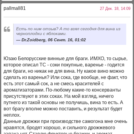
pallmall81
27 Дек. 18, 14:09
Есть по ним отзыв? А то взял сегодня для вина из
черноплодки с яблоками.
Dr.Zoidberg, 06 Сент. 16, 01:02
Юзаю Белорусские винные для браги. ИМХО, то сырье,
которое описал ТС - соки покупные, варенье - годится
для браги, но никак не для вина. Ну какое вино можно
сделать из варенья? Или сока, где вообще, не факт, что
есть этот самый сок, а не смесь красителей с
ароматизаторами. По-любому какие-то консерванты
присутствуют в этих соках. На мой взгляд, ничего
путнего из такой основы не получишь, вина то есть. А
вот брагу вполне можно поставить, и результат будет
неплох.
Данные дрожжи при производстве самогона мне очень
нравятся, бродят хорошо, и сильного дрожжевого
запаха нет. Ставлю фруктовые бражки, и аромат