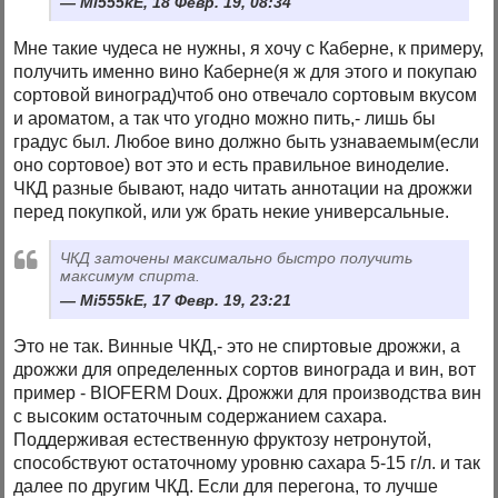
Mi555kE, 18 Февр. 19, 08:34
Мне такие чудеса не нужны, я хочу с Каберне, к примеру,
получить именно вино Каберне(я ж для этого и покупаю
сортовой виноград)чтоб оно отвечало сортовым вкусом
и ароматом, а так что угодно можно пить,- лишь бы
градус был. Любое вино должно быть узнаваемым(если
оно сортовое) вот это и есть правильное виноделие.
ЧКД разные бывают, надо читать аннотации на дрожжи
перед покупкой, или уж брать некие универсальные.
ЧКД заточены максимально быстро получить
максимум спирта.
Mi555kE, 17 Февр. 19, 23:21
Это не так. Винные ЧКД,- это не спиртовые дрожжи, а
дрожжи для определенных сортов винограда и вин, вот
пример - BIOFERM Douх. Дрожжи для производства вин
с высоким остаточным содержанием сахара.
Поддерживая естественную фруктозу нетронутой,
способствуют остаточному уровню сахара 5-15 г/л. и так
далее по другим ЧКД. Если для перегона, то лучше