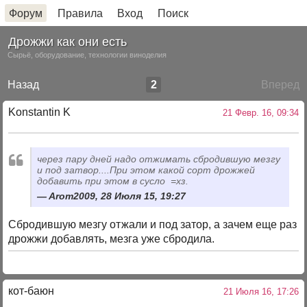
Форум
Правила
Вход
Поиск
Дрожжи как они есть
Сырьё, оборудование, технологии виноделия
Назад
2
Вперед
Konstantin K
21 Февр. 16, 09:34
через пару дней надо отжимать сбродившую мезгу
и под затвор....При этом какой сорт дрожжей
добавить при этом в сусло =хз.
Arom2009, 28 Июля 15, 19:27
Сбродившую мезгу отжали и под затор, а зачем еще раз
дрожжи добавлять, мезга уже сбродила.
кот-баюн
21 Июля 16, 17:26