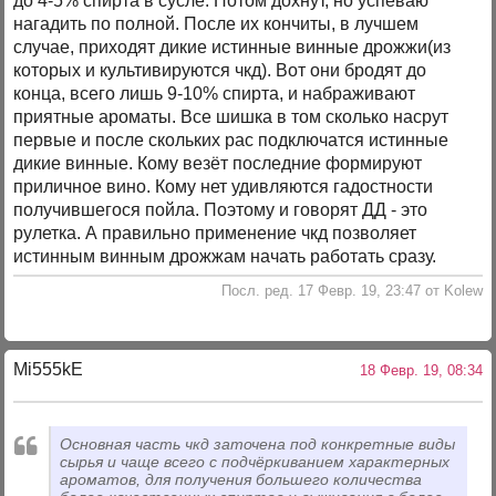
до 4-5% спирта в сусле. Потом дохнут, но успеваю
нагадить по полной. После их кончиты, в лучшем
случае, приходят дикие истинные винные дрожжи(из
которых и культивируются чкд). Вот они бродят до
конца, всего лишь 9-10% спирта, и набраживают
приятные ароматы. Все шишка в том сколько насрут
первые и после скольких рас подключатся истинные
дикие винные. Кому везёт последние формируют
приличное вино. Кому нет удивляются гадостности
получившегося пойла. Поэтому и говорят ДД - это
рулетка. А правильно применение чкд позволяет
истинным винным дрожжам начать работать сразу.
Посл. ред. 17 Февр. 19, 23:47 от Kolew
Mi555kE
18 Февр. 19, 08:34
Основная часть чкд заточена под конкретные виды
сырья и чаще всего с подчёркиванием характерных
ароматов, для получения большего количества