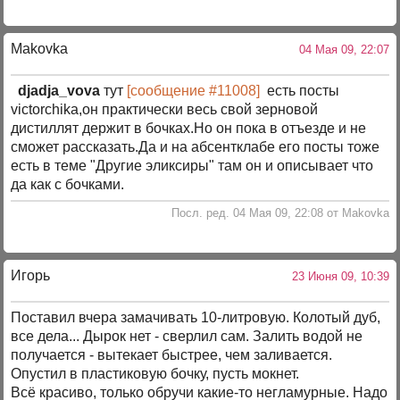
Makovka
04 Мая 09, 22:07
djadja_vova
тут
[сообщение #11008]
есть посты
victorchikа,он практически весь свой зерновой
дистиллят держит в бочках.Но он пока в отъезде и не
сможет рассказать.Да и на абсентклабе его посты тоже
есть в теме "Другие эликсиры" там он и описывает что
да как с бочками.
Посл. ред. 04 Мая 09, 22:08 от Makovka
Игорь
23 Июня 09, 10:39
Поставил вчера замачивать 10-литровую. Колотый дуб,
все дела... Дырок нет - сверлил сам. Залить водой не
получается - вытекает быстрее, чем заливается.
Опустил в пластиковую бочку, пусть мокнет.
Всё красиво, только обручи какие-то негламурные. Надо