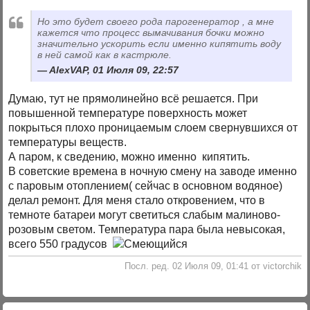
Но это будет своего рода парогенератор , а мне
кажется что процесс вымачивания бочки можно
значительно ускорить если именно кипятить воду
в ней самой как в кастрюле.
AlexVAP, 01 Июля 09, 22:57
Думаю, тут не прямолинейно всё решается. При
повышенной температуре поверхность может
покрыться плохо проницаемым слоем свернувшихся от
температуры веществ.
А паром, к сведению, можно именно кипятить.
В советские времена в ночную смену на заводе именно
с паровым отоплением( сейчас в основном водяное)
делал ремонт. Для меня стало откровением, что в
темноте батареи могут светиться слабым малиново-
розовым светом. Температура пара была невысокая,
всего 550 градусов
Посл. ред. 02 Июля 09, 01:41 от victorchik