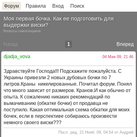
Форум
Правила
Вход
Поиск
Моя первая бочка. Как ее подготовить для
выдержки виски?
Вопросы самогонщиков
Назад
1
Вперед
djadja_vova
04 Мая 09, 21:46
Здравствуйте Господа!!! Подскажите пожалуйста. С
Украины привезли 2 новых дубовых бочки по 7
литров.Краны никелированные. Почитал форум. Понял
что много зависит от размеров. Кранов.И как обычно от
опыта. К сожалению никаких рекомендаций по
вымачиванию (обкатке бочки) от продавца не
поступило. Какая оптимальная схема обкатки для моих
бочек, если в перспективе собираюсь произвести
немного своего виски???
Посл. ред. 21 Нояб. 09, 04:54 от Андрей