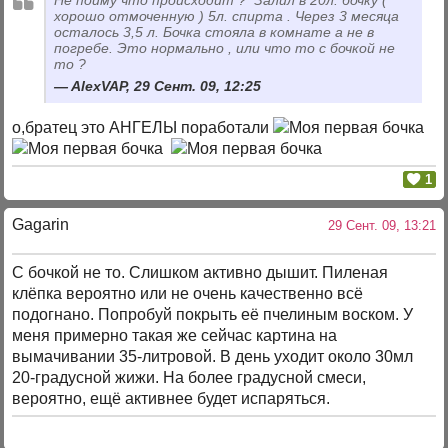
Не пойму что происходит
? Залил в 20л. бочку (
хорошо отмоченную ) 5л. спирта . Через 3 месяца
осталось 3,5 л. Бочка стояла в комнате а не в
погребе. Это нормально , или что то с бочкой не
то ?
AlexVAP, 29 Сент. 09, 12:25
о,братец это АНГЕЛЫ поработали
1
Gagarin
29 Сент. 09, 13:21
С бочкой не то. Слишком активно дышит. Пиленая
клёпка вероятно или не очень качественно всё
подогнано. Попробуй покрыть её пчелиным воском. У
меня примерно такая же сейчас картина на
вымачивании 35-литровой. В день уходит около 30мл
20-градусной жижи. На более градусной смеси,
вероятно, ещё активнее будет испаряться.