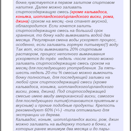
бочке,чувствуется в первом залитом спиртовом
напитке. Далее можно заливать
спиртосодержащую смесь (
кроме кальвадоса,
коньяка, шотландского/ирландского виски, рома,
джина
) сроком на месяц -она станет вкусной,
облагородится. Если хочется залить
спиртосодержащую смесь на больший срок
хранения, то бочку надо вымачивать водой два
месяца. Регулярная смена воды ускоряет процесс,
особенно, если заливать горячую питьевую(!) воду.
Так вот, если вымачивать 20% спиртовым
раствором, процесс неполного вымачивания
ускоряется до трёх недель -после этого можно
заливать спиртосодержащую смесь сроком на
месяц для последующего употребления. За пять-
шесть недель 20-ти % смесью можно вымочить
бочку полностью, для последующей заливки на
любой срок спиртосодержащей смеси (кроме
кальвадоса, коньяка, шотландского/ирландского
виски, рома, джина). Под спиртосодержащей
смесью имею ввиду американский виски, самогон
для последующего пития(становится приятным и
вкусным) и прочие подобные продукты. Крепость
рекомендуют 60% (+\-) -типа оптимально для
экстракции из дерева.
Кальвадос, коньяк, шотл/ирландск виски, ром, джин
можно заливать на выдержку только в бочки, в
которых ранее минимум два месяца и до пары-