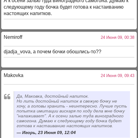
А к осени залью туда виноградного самогона. Думаю к
следующему году бочка будет готова к настаиванию
настоящих напитков.
Nemiroff
24 Июня 09, 00:38
djadja_vova, а почем бочки обошлись-то??
Makovka
24 Июня 09, 09:43
Да, Маковка, достойный напиток.
Но лить достойный напиток в свежую бочку не
хочу, а головы хранить - неинтересно. Лучше пусть
попытка имитации вискаря по ходу дела мне бочку
"налаживает". А к осени залью туда виноградного
самогона. Думаю к следующему году бочка будет
готова к настаиванию настоящих напитков.
Игорь, 23 Июня 09, 12:04