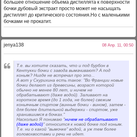
большее отношение объема дистиллята к поверхности
бочки дубовый экстракт просто может не насыщать
дистиллят до критического состояния.Но с маленькими
бочками не прокатит.
jenya138
08 Апр. 11, 00:50
Т.е. вы хотите сказать, что и под бурбон в
Кентукки бочки с завода вымачивают? А под
коньяк? Нигде не встречал про это...
А вот у Скурихина есть такое: "Во Франции новые
бочки делают из древесины, возраст которой
обычно не менее 80 лет, и ничем не
обрабатывают (даже водой). Заливают на
короткое время (до 1 года, не более) свежим
коньячным спиртом (винные бочки - вином), затем -
для более длительной выдержки - спиртом, уже
хранившимся в бочках."
Насколько Я понимаю "
ничем не обрабатывают
(даже водой)
" относится к новой бочке под коньяк.
Т.е. ни о какой "вымочке" водой, а уж тем более
головохвостами и речи не идет.