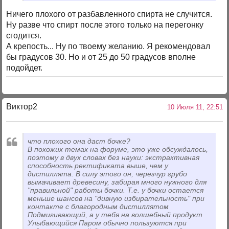
Ничего плохого от разбавленного спирта не случится.
Ну разве что спирт после этого только на перегонку
сгодится.
А крепость... Ну по твоему желанию. Я рекомендовал
бы градусов 30. Но и от 25 до 50 градусов вполне
подойдет.
Виктор2
10 Июля 11, 22:51
что плохого она даст бочке?
В похожих темах на форуме, это уже обсуждалось,
поэтому в двух словах без науки: экстрактивная
способность ректификата выше, чем у
дистиллята. В силу этого он, черезчур грубо
вымачивает древесину, забирая много нужного для
"правильной" работы бочки. Т.е. у бочки остается
меньше шансов на "дивную избирательность" при
контакте с благородным дистиллятом
Подмигивающий, а у тебя на волшебный продукт
Улыбающийся Паром обычно пользуются при