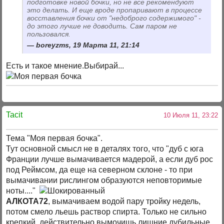
подготовке новой бочки, но не все рекомендуют
это делать. И еще вроде пропаривают в процессе
восставления бочки от "недоброго содержимого" -
до этого лучше не доводить. Сам паром не
пользовался.
boreyzms, 19 Марта 11, 21:14
Есть и такое мнение.Выбирай...
Tacit
10 Июля 11, 23:22
Тема "Моя первая бочка".
Тут основной смысл не в деталях того, что "дуб с юга
Франции лучше вымачивается мадерой, а если дуб рос
под Реймсом, да еще на северном склоне - то при
вымачивании рислингом образуются неповторимые
ноты...."
АЛКОТА72
, вымачиваем водой пару тройку недель,
потом смело льешь раствор спирта. Только не сильно
крепкий, действительно вымочишь лишние дубильные