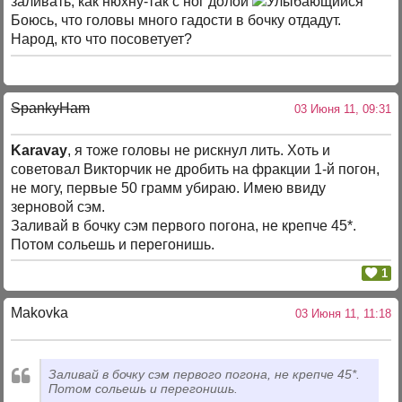
заливать, как нюхну-так с ног долой
Боюсь, что головы много гадости в бочку отдадут.
Народ, кто что посоветует?
SpankyHam
03 Июня 11, 09:31
Karavay
, я тоже головы не рискнул лить. Хоть и
советовал Викторчик не дробить на фракции 1-й погон,
не могу, первые 50 грамм убираю. Имею ввиду
зерновой сэм.
Заливай в бочку сэм первого погона, не крепче 45*.
Потом сольешь и перегонишь.
1
Makovka
03 Июня 11, 11:18
Заливай в бочку сэм первого погона, не крепче 45*.
Потом сольешь и перегонишь.