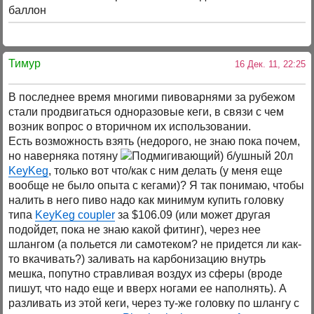
баллон
Тимур
16 Дек. 11, 22:25
В последнее время многими пивоварнями за рубежом
стали продвигаться одноразовые кеги, в связи с чем
возник вопрос о вторичном их использовании.
Есть возможность взять (недорого, не знаю пока почем,
но наверняка потяну
) б/ушный 20л
KeyKeg
, только вот что/как с ним делать (у меня еще
вообще не было опыта с кегами)? Я так понимаю, чтобы
налить в него пиво надо как минимум купить головку
типа
KeyKeg coupler
за $106.09 (или может другая
подойдет, пока не знаю какой фитинг), через нее
шлангом (а польется ли самотеком? не придется ли как-
то вкачивать?) заливать на карбонизацию внутрь
мешка, попутно стравливая воздух из сферы (вроде
пишут, что надо еще и вверх ногами ее наполнять). А
разливать из этой кеги, через ту-же головку по шлангу с