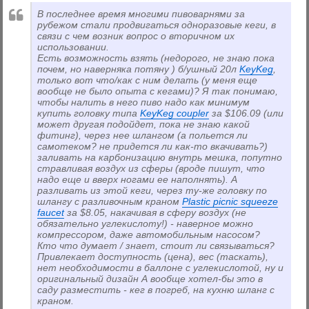
В последнее время многими пивоварнями за
рубежом стали продвигаться одноразовые кеги, в
связи с чем возник вопрос о вторичном их
использовании.
Есть возможность взять (недорого, не знаю пока
почем, но наверняка потяну
) б/ушный 20л
KeyKeg
,
только вот что/как с ним делать (у меня еще
вообще не было опыта с кегами)? Я так понимаю,
чтобы налить в него пиво надо как минимум
купить головку типа
KeyKeg coupler
за $106.09 (или
может другая подойдет, пока не знаю какой
фитинг), через нее шлангом (а польется ли
самотеком? не придется ли как-то вкачивать?)
заливать на карбонизацию внутрь мешка, попутно
стравливая воздух из сферы (вроде пишут, что
надо еще и вверх ногами ее наполнять). А
разливать из этой кеги, через ту-же головку по
шлангу с разливочным краном
Plastic picnic squeeze
faucet
за $8.05, накачивая в сферу воздух (не
обязательно углекислоту!) - наверное можно
компрессором, даже автомобильным насосом?
Кто что думает / знает, стоит ли связываться?
Привлекает доступность (цена), вес (таскать),
нет необходимости в баллоне с углекислотой, ну и
оригинальный дизайн
А вообще хотел-бы это в
саду разместить - кег в погреб, на кухню шланг с
краном.