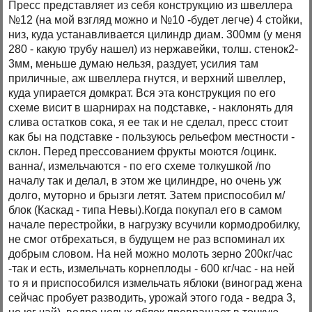
Пресс представляет из себя конструкцию из швеллера
№12 (на мой взгляд можно и №10 -будет легче) 4 стойки,
низ, куда устанавливается цилиндр диам. 300мм (у меня
280 - какую трубу нашел) из нержавейки, толш. стенок2-
3мм, меньше думаю нельзя, раздует, усилия там
приличные, аж швеллера гнутся, и верхний швеллер,
куда упирается домкрат. Вся эта конструкция по его
схеме висит в шарнирах на подставке, - наклонять для
слива остатков сока, я ее так и не сделал, пресс стоит
как бы на подставке - пользуюсь рельефом местности -
склон. Перед прессованием фрукты моются /оцинк.
ванна/, измельчаются - по его схеме толкушкой /по
началу так и делал, в этом же цилиндре, но очень уж
долго, муторно и брызги летят. Затем приспособил м/
блок (Каскад - типа Невы).Когда покупал его в самом
начале перестройки, в нагрузку всучили кормодробилку,
не смог отбрехаться, в будущем не раз вспоминал их
добрым словом. На ней можно молоть зерно 200кг/час
-так и есть, измельчать корнеплоды - 600 кг/час - на ней
то я и приспособился измельчать яблоки (виноград жена
сейчас пробует разводить, урожай этого года - ведра 3,