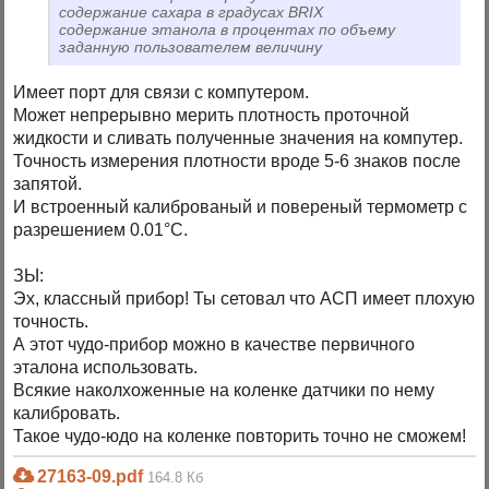
содержание сахара в градусах BRIX
содержание этанола в процентах по объему
заданную пользователем величину
Имеет порт для связи с компутером.
Может непрерывно мерить плотность проточной
жидкости и сливать полученные значения на компутер.
Точность измерения плотности вроде 5-6 знаков после
запятой.
И встроенный калиброваный и повереный термометр с
разрешением 0.01°С.
ЗЫ:
Эх, классный прибор! Ты сетовал что АСП имеет плохую
точность.
А этот чудо-прибор можно в качестве первичного
эталона использовать.
Всякие наколхоженные на коленке датчики по нему
калибровать.
Такое чудо-юдо на коленке повторить точно не сможем!
27163-09.pdf
164.8 Кб