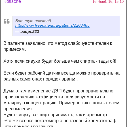
Kotische
16 Нояб. 16, 15:10
Вот тут почитай
http://www.freepatent.ru/patents/2203485
игорь223
В патенте заявлено что метод слабочувствителен к
примесям.
Хотя если сивухи будет больше чем спирта - тады ой!
Если будет рабочий датчик всегда можно проверить на
разных самогонах порядок вранья.
Думаю там изменение ДЭП будет пропорционально
произведению коэфициента поляризуемости на
молярную концентрацию. Примерно как с показателем
преломления.
Будет сивуху за спирт принимать, как и ареометр.
Это же всё же показометр а не газовый хроматограф
чтоб примеси различать.