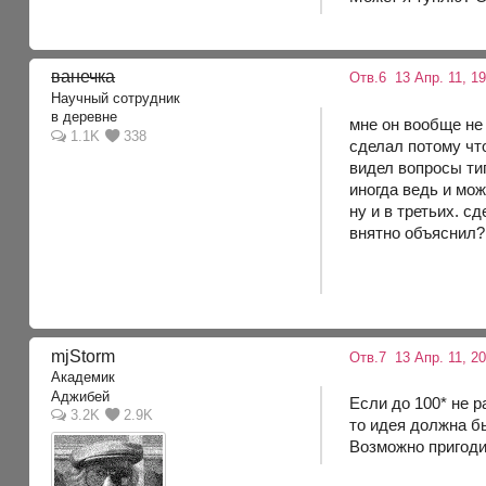
ванечка
Отв.6
13 Апр. 11, 1
Научный сотрудник
в деревне
мне он вообще не 
1.1K
338
сделал потому чт
видел вопросы типа
иногда ведь и мож
ну и в третьих. с
внятно объяснил?
mjStоrm
Отв.7
13 Апр. 11, 20
Академик
Аджибей
Если до 100* не р
3.2K
2.9K
то идея должна бы
Возможно пригодит