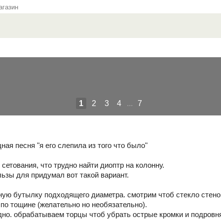
газин
1
2
3
4
...
7
ная песня "я его слепила из того что было"
 сетования, что трудно найти диоптр на колонну.
льзы для придумал вот такой вариант.
ую бутылку подходящего диаметра. смотрим чтоб стекло стено
по тощине (желательно но необязательно).
 дно. обрабатываем торцы чтоб убрать острые кромки и подровн