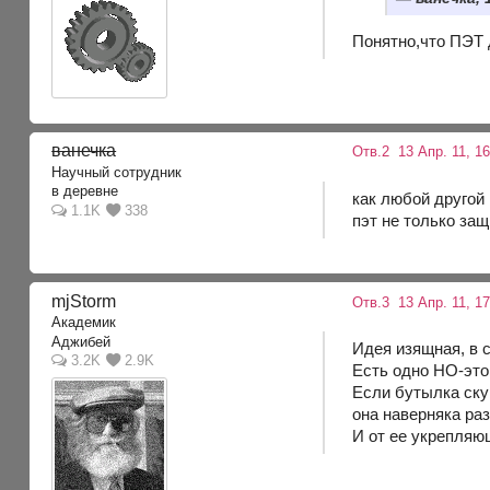
Понятно,что ПЭТ 
ванечка
Отв.2
13 Апр. 11, 1
Научный сотрудник
в деревне
как любой другой
1.1K
338
пэт не только за
mjStоrm
Отв.3
13 Апр. 11, 1
Академик
Аджибей
Идея изящная, в 
3.2K
2.9K
Есть одно НО-это
Если бутылка ску
она наверняка ра
И от ее укрепляющ