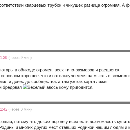
соответствии кварцевых трубок и чикушек разница огромная. А ф
21:39
(через 9 мин)
лотары в обиходе огромен. всех типо-размеров и расцветок.
в основном хорошее. что и натолкнуло меня на мысль о возможн
ил и донес до сообщества. а там уж как карта ляжет.
ем бредовая
авось кому пригодится.
21:42
(через 3 мин)
ошая, потому что до сих пор не у всех есть возможность купить
Родины и многих других мест ставших Родиной нашим людям и 