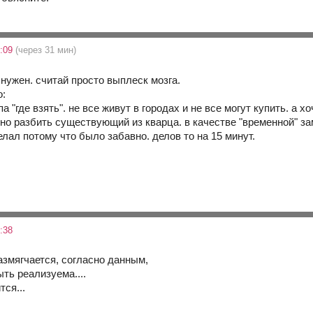
9:09
(через 31 мин)
нужен. считай просто выплеск мозга.
о:
 "где взять". не все живут в городах и не все могут купить. а хо
но разбить существующий из кварца. в качестве "временной" за
делал потому что было забавно. делов то на 15 минут.
:38
азмягчается, согласно данным,
ть реализуема....
ся...