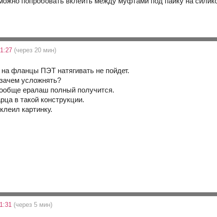
 можно попробовать вклеить между муфтами под пайку на силик
21:27
(через 20 мин)
 на фланцы ПЭТ натягивать не пойдет.
 зачем усложнять?
вообще ералаш полный получится.
рца в такой конструкции.
иклеил картинку.
21:31
(через 5 мин)