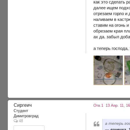
как это сделать р
далее ищем подхо
отрезаем горло и
наливаем в кастр
ставим на огонь и
обрезаем края пла
ах да. забыл доб
а теперь господа
Сиргеич
Отв.1
13 Апр. 11, 1
Студент
Димитровград
48
а теперь го
ванечка, 