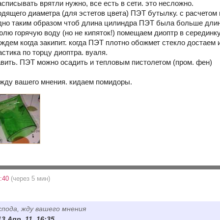
асписывать врятли нужно, все есть в сети. это несложно.
дящего диаметра (для эстетов цвета) ПЭТ бутылку. с расчетом
 дно таким образом чтоб длина цилиндра ПЭТ была больше длин
юлю горячую воду (но не кипяток!) помещаем диоптр в серединку
 ждем когда закипит. когда ПЭТ плотно обожмет стекло достаем
стика по торцу диоптра. вуаля.
авить. ПЭТ можно осадить и тепловым пистолетом (пром. фен)
, жду вашего мнения. кидаем помидоры.
6:40
(через 5 мин)
спода, жду вашего мнения
13 Апр. 11, 16:35