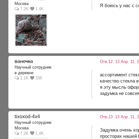
Москва
Я боюсь у нас с 
7.2K
1.4K
ванечка
Отв.12
13 Апр. 11, 
Научный сотрудник
в деревне
ассортимент стек
1.1K
338
качество стекла 
я эту мысль оформ
задумка не совс
tixoxod-4x4
Отв.13
13 Апр. 11, 
Научный сотрудник
Москва
Задумка очень хор
7.2K
1.4K
просторах нашей 