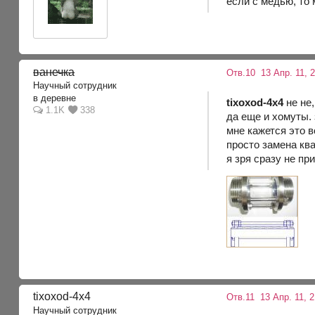
если с медью, то
ванечка
Отв.10
13 Апр. 11, 
Научный сотрудник
в деревне
tixoxod-4x4
не не,
1.1K
338
да еще и хомуты.
мне кажется это 
просто замена ква
я зря сразу не пр
tixoxod-4x4
Отв.11
13 Апр. 11, 
Научный сотрудник