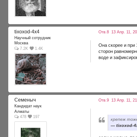
tixoxod-4x4
Отв.8
13 Апр. 11, 2
Научный сотрудник
Москва
Она скорее и при
7.2K
1.4K
сторон равномерн
воде и зафиксиро
Семеныч
Отв.9
13 Апр. 11, 2
Кандидат наук
Алматы
478
197
крепеж тоже
tixoxod-4