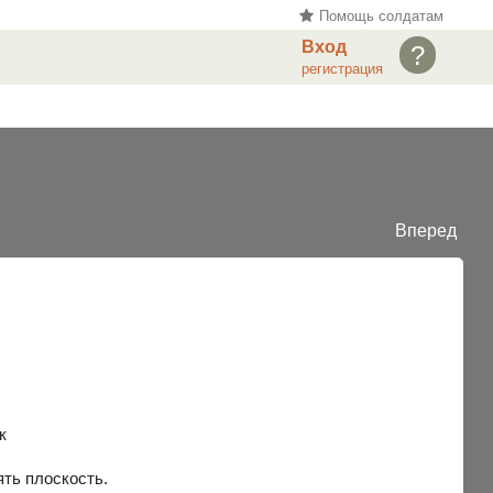
Помощь солдатам
Вход
?
регистрация
Вперед
к
ять плоскость.