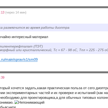
7:13
(через 14 мин)
ка размягчится во время работы диоптра
ычайно интересный материал
этилентерефталат (ПЭТ)
морфный или кристаллический, Тс = 67 - 98 оС, Tпл = 225 - 275 о
ic.ru/main/sprav/s1/sm09
:39
торый хочется задать,какая практическая польза от сего диоптр
ении экспериментарных частей и их проверке и испытаний (как н
 необходимо для проектировщика,а для обычных типовых колонн
понимаю.
бьясните.