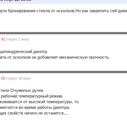
для бронирования стекла от осколков.Но как закрепить сей дева
6:42
(через 2 мин)
 цилиндрический диоптр.
щита от осколков он добавляет механическую прочность.
7:00
(через 18 мин)
стиле Очумелых ручек.
 рабочий температурный режим.
коживается от высокой температуры, то
змягчится во время работы диоптра.
их свойств ничего не останется....