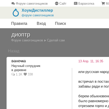
Форум самогонщиков
Сайт
Барахолка
Ма
ХоумДистиллер
форум самогонщиков
Правила
Вход
Поиск
диоптр
Форум самогонщиков
Сделай сам
Назад
ванечка
13 Апр. 11, 16:35
Научный сотрудник
в деревне
или русская народ
1.1K
338
встречал в постах
забавы ради и по
берем обыкновенн
было равномерно 
отрезаем горло и