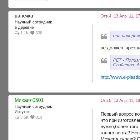
ванечка
Отв.4
13 Апр. 11, 1
Научный сотрудник
в деревне
1.1K
338
она наверня
не должен. чрезв
PET - Поли
Свойства: А
http://www.e-plast
Михаил0501
Отв.5
13 Апр. 11, 18
Научный сотрудник
Иркутск
Первый вопрос ко
3.5K
814
что при изготовл
нужно,более того
голого понта? Не
Может я туплю? О