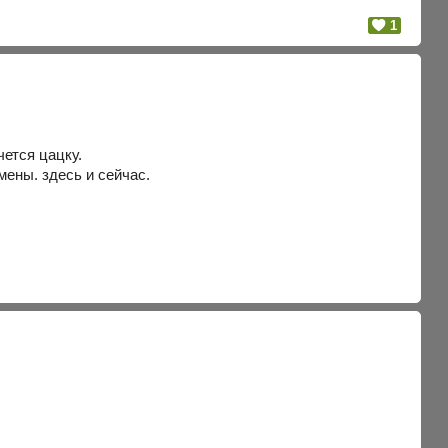
1
чется цацку.
мены. здесь и сейчас.