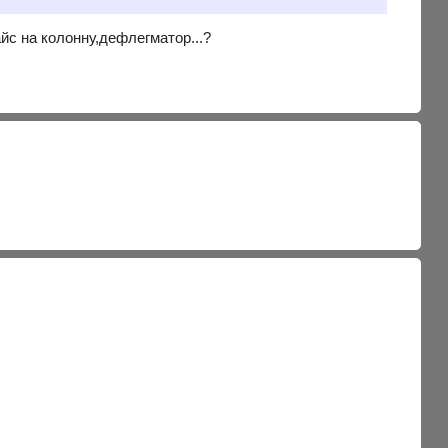
йс на колонну,дефлегматор...?