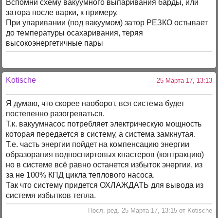
Вспомни схему вакуумного выпаривания барды, или
затора после варки, к примеру.
При упаривании (под вакуумом) затор РЕЗКО остывает
до температуры осахаривания, теряя
высокоэнергетичные пары
Kotische
25 Марта 17, 13:13
Я думаю, что скорее наоборот, вся система будет
постепенно разогреваться.
Т.к. вакуумнасос потребляет электрическую мощность
которая передается в систему, а система замкнутая.
Т.е. часть энергии пойдет на компенсацию энергии
образорания водноспиртовых кнастеров (контракцию)
но в системе всё равно останется избыток энергии, из
за не 100% КПД цикла теплового насоса.
Так что систему придется ОХЛАЖДАТЬ для вывода из
системя избытков тепла.
Посл. ред. 25 Марта 17, 13:15 от Kotische