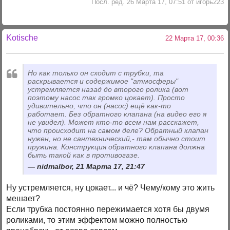
Посл. ред. 26 Марта 17, 07:51 от игорь223
Kotische
22 Марта 17, 00:36
Но как только он сходит с трубки, та
раскрывается и содержимое "атмосферы"
устремляется назад до второго ролика (вот
поэтому насос так громко цокает). Просто
удивительно, что он (насос) ещё как-то
работает. Без обратного клапана (на видео его я
не увидел). Может кто-то всем нам расскажет,
что происходит на самом деле? Обратный клапан
нужен, но не сантехнический,- там обычно стоит
пружина. Конструкция обратного клапана должна
быть такой как в противогазе.
nidmalbor, 21 Марта 17, 21:47
Ну устремляется, ну цокает... и чё? Чему/кому это жить
мешает?
Если трубка постоянно пережимается хотя бы двумя
роликами, то этим эффектом можно полностью