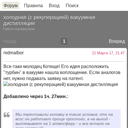
Форум
Правила
Вход
Поиск
холодная (с рекуперацией) вакуумная
дистилляция
Работа под вакуумом
Назад
1
Вперед
nidmalbor
21 Марта 17, 21:47
Все-таки молодец Котище! Его идея расположить
"турбин" в вакууме нашла воплощение. Если аналогов
нет, нужно подавать заявку на патент.
Добавлено через 1ч. 27мин.:
Мы переставили головку в такие условия, что на
всос он работает проще простого, а на выход -
выплевывает на 1 атмосферу - и все встало на