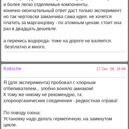
и более легко отделяемые компоненты.
конечно окончательный ответ даст только эксперимент.
но так чертовски заманчива сама идея. не хочется
платить за марганцовку - по атомным ценам. стоит она
раз в двадцать дешевле.
а перекись водорода- тоже на дороге не валяется.
безплатно и много.
Kotische
27 Окт. 08, 18:48
Я (для эксперимента) пробовал с хлорным
отбеливателем... злобно воняло амиаком!
К тому же никому не рекомендую, т.к.
хлороорганические соединения - редкостная отрава!
По поводу озона:
Установку надо делать герметичную, на замкнутом
цикле.