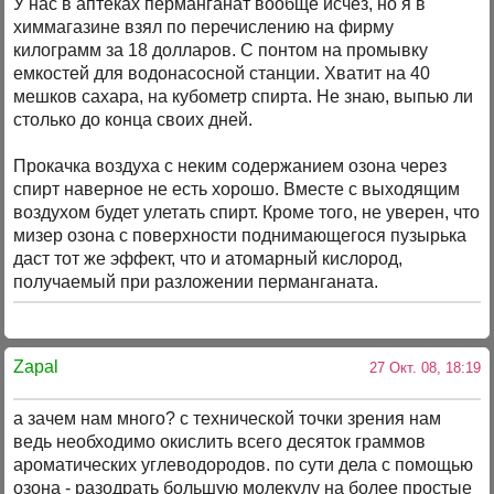
У нас в аптеках перманганат вообще исчез, но я в
химмагазине взял по перечислению на фирму
килограмм за 18 долларов. С понтом на промывку
емкостей для водонасосной станции. Хватит на 40
мешков сахара, на кубометр спирта. Не знаю, выпью ли
столько до конца своих дней.
Прокачка воздуха с неким содержанием озона через
спирт наверное не есть хорошо. Вместе с выходящим
воздухом будет улетать спирт. Кроме того, не уверен, что
мизер озона с поверхности поднимающегося пузырька
даст тот же эффект, что и атомарный кислород,
получаемый при разложении перманганата.
Zapal
27 Окт. 08, 18:19
а зачем нам много? с технической точки зрения нам
ведь необходимо окислить всего десяток граммов
ароматических углеводородов. по сути дела с помощью
озона - разодрать большую молекулу на более простые