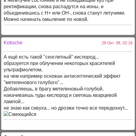
в нелетучее состояние и не покидающие куб при
ректификации, снова распадутся на ионы, и
объединившись с Н+ или ОН-, снова станут летучими.
Можно начинать омыление по новой.
Kotische
28 Окт. 08, 02:19
А ещё есть такой "сенглетный" кислород...
образуется при облучении некоторых красителей
ультрафиолетом,
на чем например основан антисептический эффект
"метеленового голубого"...
Добавляешь, в брагу метеленовый-голубой,
накачиваешь туды кислород и светишь кварцевой
лампой...
не знаю как сивуха... но дрозжи точно все передохнут...