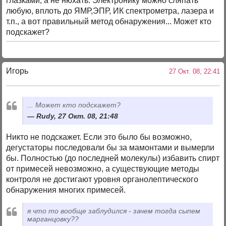
глазками, а не нюхать. Электронику можно сляпать
любую, вплоть до ЯМР,ЭПР, ИК спектрометра, лазера и
т.п., а вот правильный метод обнаружения... Может кто
подскажет?
Игорь
27 Окт. 08, 22:41
... Может кто подскажет?
Rudy, 27 Окт. 08, 21:48
Никто не подскажет. Если это было бы возможно,
дегустаторы последовали бы за мамонтами и вымерли
бы. Полностью (до последней молекулы) избавить спирт
от примесей невозможно, а существующие методы
контроля не достигают уровня органолептического
обнаружения многих примесей.
я что то вообще заблудился - зачем тогда сыпем
марганцовку??