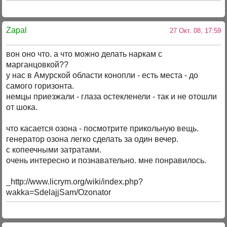
Zapal
27 Окт. 08, 17:59
вон оно что. а что можно делать наркам с
марганцовкой??
у нас в Амурской области конопли - есть места - до
самого горизонта.
немцы приезжали - глаза остекленели - так и не отошли
от шока.
что касается озона - посмотрите прикольную вещь.
генератор озона легко сделать за один вечер.
с копеечными затратами.
очень интересно и познавательно. мне понравилось.
_http://www.licrym.org/wiki/index.php?
wakka=SdelajjSam/Ozonator