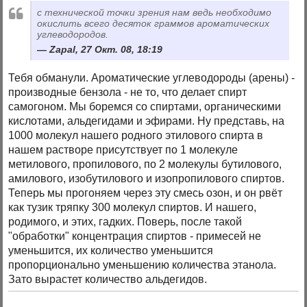
с технической точки зрения нам ведь необходимо
окислить всего десяток граммов ароматических
углеводородов.
Zapal, 27 Окт. 08, 18:19
Тебя обманули. Ароматические углеводороды (арены) -
производные бензола - не то, что делает спирт
самогоном. Мы боремся со спиртами, органическими
кислотами, альдегидами и эфирами. Ну представь, на
1000 молекул нашего родного этилового спирта в
нашем растворе присутствует по 1 молекуле
метилового, пропилового, по 2 молекулы бутилового,
амилового, изобутилового и изопропилового спиртов.
Теперь мы прогоняем через эту смесь озон, и он рвёт
как тузик тряпку 300 молекул спиртов. И нашего,
родимого, и этих, гадких. Поверь, после такой
"обработки" концентрация спиртов - примесей не
уменьшится, их количество уменьшится
пропорционально уменьшению количества этанола.
Зато вырастет количество альдегидов.