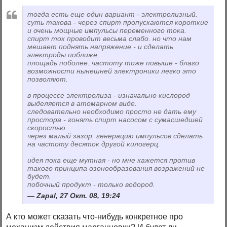
тогда есть еще один вариант - электролизный.
суть такова - через спирт пропускаются короткие
и очень мощные импульсы переменного тока.
спирт ток проводит весьма слабо. но что нам
мешает поднять напряжение - и сделать
электроды поближе,
площадь поболее. частоту тоже повыше - благо
возможности нынешней электроники легко это
позволяют.
в процессе электролиза - изначально кислород
выделяется в атомарном виде.
следовательно необходимо просто не дать ему
простора - гонять спирт насосом с сумасшедшей
скоростью
через малый зазор. генерацию импульсов сделать
на частоту десяток другой килогерц.
идея пока еще мутная - но мне кажется против
такого принципа озонообразования возражений не
будет.
побочный продукт - только водород.
Zapal, 27 Окт. 08, 19:24
А кто может сказать что-нибудь конкретное про