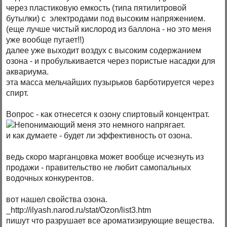
через пластиковую емкость (типа пятилитровой
бутылки) с электродами под высоким напряжением.
(еще лучше чистый кислород из баллона - но это меня
уже вообще пугает!!)
далее уже выходит воздух с высоким содержанием
озона - и пробулькивается через пористые насадки для
аквариума.
эта масса мельчайших пузырьков барботируется через
спирт.
Вопрос - как отнесется к озону спиртовый концентрат.
меня это немного напрягает.
и как думаете - будет ли эффективность от озона.
ведь скоро марганцовка может вообще исчезнуть из
продажи - правительство не любит самопальных
водочных конкурентов.
вот нашел свойства озона.
_http://ilyash.narod.ru/stat/Ozon/list3.htm
пишут что разрушает все ароматизирующие вещества.