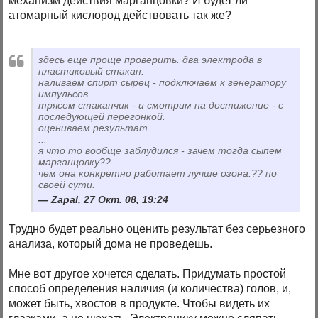
механизм действия марганцовки? И будет ли
атомарный кислород действовать так же?
здесь еще проще проверить. два электрода в
пластиковый стакан.
наливаем спирт сырец - подключаем к генератору
импульсов.
трясем стаканчик - и смотрим на достижение - с
последующей перегонкой.
оцениваем результат.
...
я что то вообще заблудился - зачем тогда сыпем
марганцовку??
чем она конкретно работает лучше озона.?? по
своей сути.
Zapal, 27 Окт. 08, 19:24
Трудно будет реально оценить результат без серьезного
анализа, который дома не проведешь.
Мне вот другое хочется сделать. Придумать простой
способ определения наличия (и количества) голов, и,
может быть, хвостов в продукте. Чтобы видеть их