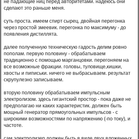
не падающие ниц перед авторитетами. надеюсь они
сделают это раньше меня.
суть проста. имеем спирт сырец. двойная перегонка
через простой змеевик. перегонка по максимуму - до
появления дистиллята.
далее полученную техническую гадость делим ровно
пополам. первую половину - обрабатываем
традиционно с помощью марганцовки. перегоняем на
все возможные фракции. головы, туловище,кишки,
хвосты и пиписьки. ничего не выбрасываем. результат
скрупулезно записываем.
вторую половину обрабатываем импульсным
электролизом. здесь гигантский простор - пока даже не
предполагаю ни каких характеристик. должен быть
мощный генератор прямоугольных импульсов - с
широкими возможностями по напряжению (-по току), и
частоте.
сам электролизер должен быть в виде двух вложенных