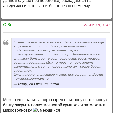
данном случае при перегонке) распадаются на
альдегиды и кетоны. т.е. бесполезно по моему
C-Bell
27 Янв. 09, 05:47
С электролизом все можно сделать намного проще
- сунуть в спирт или брагу две пластины и
подключить их к выпрямителю через
токоограничивающий резистор. Напряжение - не
слишком большое - в растворе есть вода, правда
дистилированная. Можно просто подключить
выпрямитель к сети через лампочку - сразу будет
виден ток.
Ежели не лень, раствор можно помешивать. Время
- экспериментально.
Rudy, 28 Окт. 08, 00:58
Можно еще налить спирт сырец в литровую стеклянную
банку, закрыть полиэтиленовой крышкой и затолкать в
микроволновку