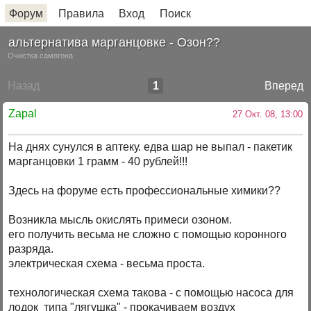
Форум
Правила
Вход
Поиск
альтернатива марганцовке - Озон??
Очистка самогона
Назад
1
Вперед
Zapal
27 Окт. 08, 13:00
На днях сунулся в аптеку. едва шар не выпал - пакетик
марганцовки 1 грамм - 40 рублей!!!
Здесь на форуме есть профессиональные химики??
Возникла мысль окислять примеси озоном.
его получить весьма не сложно с помощью коронного
разряда.
электрическая схема - весьма проста.
технологическая схема такова - с помощью насоса для
лодок типа "лягушка" - прокачиваем воздух