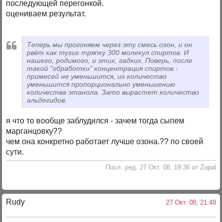
последующей перегонкой.
оцениваем результат.
Теперь мы прогоняем через эту смесь озон, и он
рвёт как тузик тряпку 300 молекул спиртов. И
нашего, родимого, и этих, гадких. Поверь, после
такой "обработки" концентрация спиртов -
примесей не уменьшится, их количество
уменьшится пропорционально уменьшению
количества этанола. Зато вырастет количество
альдегидов.
я что то вообще заблудился - зачем тогда сыпем
марганцовку??
чем она конкретно работает лучше озона.?? по своей
сути.
Посл. ред. 27 Окт. 08, 19:36 от Zapal
Rudy
27 Окт. 08, 21:48