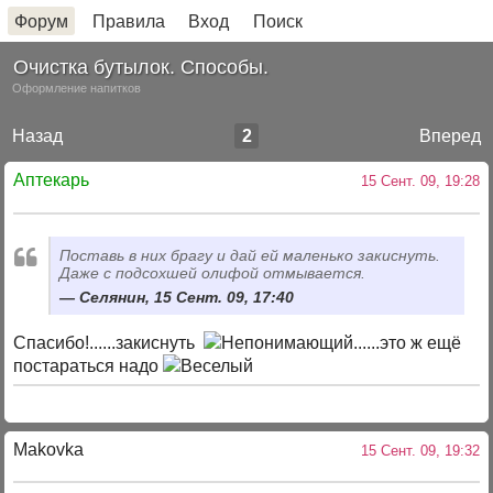
Форум
Правила
Вход
Поиск
Очистка бутылок. Способы.
Оформление напитков
Назад
2
Вперед
Аптекарь
15 Сент. 09, 19:28
Поставь в них брагу и дай ей маленько закиснуть.
Даже с подсохшей олифой отмывается.
Селянин, 15 Сент. 09, 17:40
Спасибо!......закиснуть
......это ж ещё
постараться надо
Makovka
15 Сент. 09, 19:32