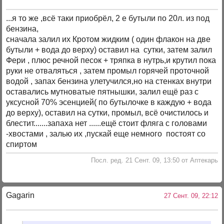
...я то же ,всё таки приобрёл, 2 е бутыли по 20л. из под
бензина,
сначала залил их Кротом жидким ( один флакон на две
бутыли + вода до верху) оставил на сутки, затем залил
Фери , плюс речной песок + тряпка в нутрь,и крутил пока
руки не отваляться , затем промыл горячей проточной
водой , запах бензина улетучился,но на стенках внутри
оставались мутноватые пятнышки, залил ещё раз с
уксусной 70% эсенцией( по бутылочке в каждую + вода
до верху), оставил на сутки, промыл, всё очистилось и
блестит.......запаха нет ......ещё стоит фляга с головами
-хвостами , залью их ,пускай еще немного постоят со
спиртом
Посл. ред. 21 Сент. 09, 13:50 от Аптекарь
Gagarin
27 Сент. 09, 22:12