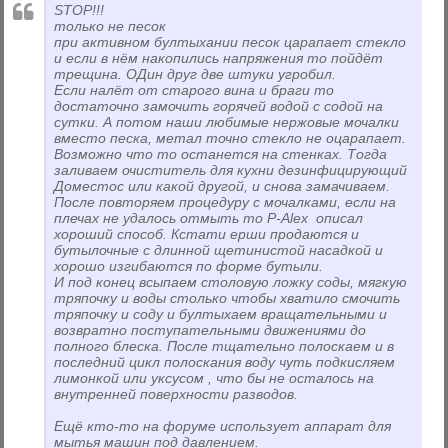
STOP!!!
только не песок
при активном бултыхании песок царапает стекло
и если в нём накопились напряжения то пойдёт
трещина. ОДин друг две штуки угробил.
Если налёт от старого вина и браги то
достаточно замочить горячей водой с содой на
сутки. А потом наши любимые нержовые мочалки
вместо песка, метал точно стекло не оцарапает.
Возможно что то останется на стенках. Тогда
заливаем очиститель для кухни дезинфицирующий
Доместос или какой другой, и снова замачиваем.
После повторяем процедуру с мочалками, если на
плечах не удалось отмыть то P-Alex описал
хороший способ. Кстати ерши продаются и
бутылочные с длинной щетинистой насадкой и
хорошо изгибаются по форме бутыли.
И под конец всыпаем столовую ложку соды, мягкую
тряпочку и воды столько чтобы хватило смочить
тряпочку и соду и бултыхаем вращательными и
возвратно поступательными движениями до
полного блеска. После тщательно полоскаем и в
последний цикл полоскания воду чуть подкисляем
лимонкой или уксусом , что бы не осталось на
внутренней поверхности разводов.
Ещё кто-то на форуме использует аппарат для
мытья машин под давлением.