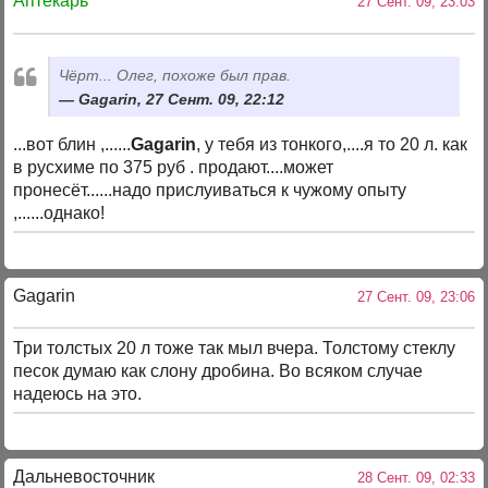
Аптекарь
27 Сент. 09, 23:03
Чёрт... Олег, похоже был прав.
Gagarin, 27 Сент. 09, 22:12
...вот блин ,......
Gagarin
, у тебя из тонкого,....я то 20 л. как
в русхиме по 375 руб . продают....может
пронесёт......надо прислуиваться к чужому опыту
,......однако!
Gagarin
27 Сент. 09, 23:06
Три толстых 20 л тоже так мыл вчера. Толстому стеклу
песок думаю как слону дробина. Во всяком случае
надеюсь на это.
Дальневосточник
28 Сент. 09, 02:33