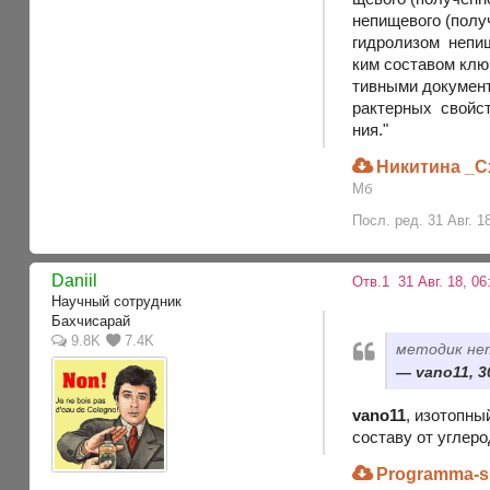
непищевого (пол
гидролизом непи
ким составом кл
тивными документ
рактерных свойс
ния."
Никитина _С
Мб
Посл. ред. 31 Авг. 1
Daniil
Отв.1
31 Авг. 18, 06
Научный сотрудник
Бахчисарай
9.8K
7.4K
методик нет
vano11, 3
vano11
, изотопны
составу от углер
Programma-s