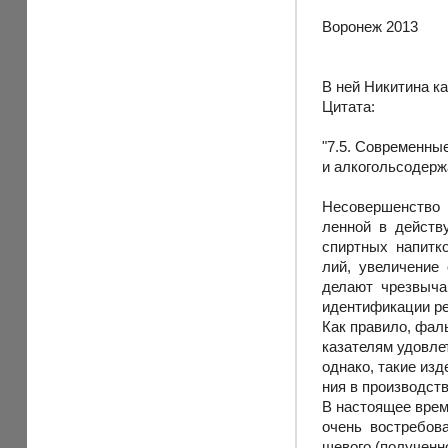
Воронеж 2013
В ней Никитина к
Цитата:
"7.5. Современн
и алкогольсодер
Несовершенство 
ленной в дейст
спиртных напитк
лий, увеличение 
делают чрезвыча
идентификации ре
Как правило, фал
казателям удовле
однако, такие изд
ния в производств
В настоящее врем
очень востребов
щевого (полученн