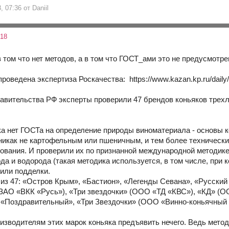
, 07:36 от Daniil
:18
 в том что нет методов, а в том что ГОСТ_ами это не предусмотре
роведена экспертиза Роскачества: https://www.kazan.kp.ru/daily
авительства РФ эксперты проверили 47 брендов коньяков трехл
ока нет ГОСТа на определение природы виноматериала - основы 
никак не картофельным или пшеничным, и тем более технически
вания. И проверили их по признанной международной методике
да и водорода (такая методика используется, в том числе, при к
или подделки.
 из 47: «Остров Крым», «Бастион», «Легенды Севана», «Русский К
(ЗАО «ВКК «Русь»), «Три звездочки» (ООО «ТД «КВС»), «КД» (О
 «Поздравительный», «Три Звездочки» (ООО «Винно-коньячный 
изводителям этих марок коньяка предъявить нечего. Ведь метод 