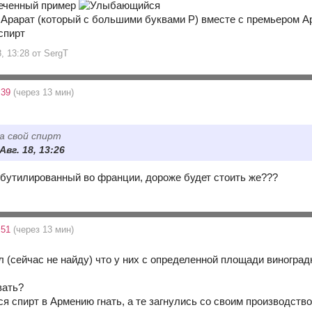
леченный пример
Арарат (который с большими буквами Р) вместе с премьером А
 спирт
8, 13:28 от SergT
:39
(через 13 мин)
а свой спирт
Авг. 18, 13:26
, бутилированный во франции, дороже будет стоить же???
:51
(через 13 мин)
ал (сейчас не найду) что у них с определенной площади виноград
вать?
я спирт в Армению гнать, а те загнулись со своим производство