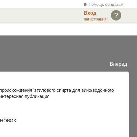
Помощь солдатам
Вход
?
регистрация
Вперед
происхождения 'этилового спирта для вино/водочного
т интересная публикация
АНОВОК