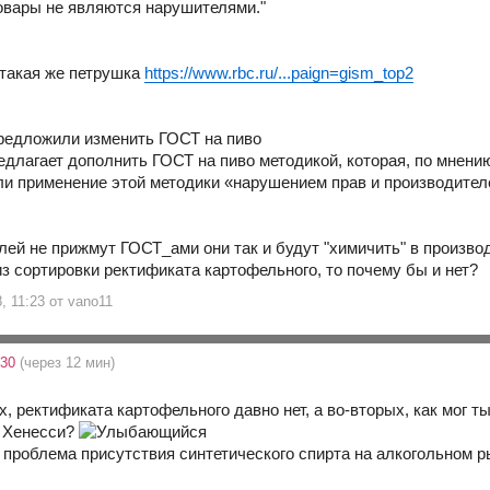
овары не являются нарушителями."
 такая же петрушка
https://www.rbc.ru/...paign=gism_top2
редложили изменить ГОСТ на пиво
длагает дополнить ГОСТ на пиво методикой, которая, по мнению 
ли применение этой методики «нарушением прав и производителе
лей не прижмут ГОСТ_ами они так и будут "химичить" в произво
из сортировки ректификата картофельного, то почему бы и нет?
8, 11:23 от vano11
:30
(через 12 мин)
ых, ректификата картофельного давно нет, а во-вторых, как мог т
и Хенесси?
 проблема присутствия синтетического спирта на алкогольном ры