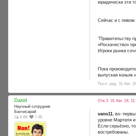
юридически эти т
Сейчас и с пивом
"Правительству п
«Роскачество» пре
Игроки рынка соч
Пока производите
выпуская коньяк 
Посл. ред. 31 Авг. 1
Daniil
Отв.3
31 Авг. 18, 11
Научный сотрудник
Бахчисарай
vano11
, во- перв
9.8K
7.4K
уровне Мартеля 
Если серьёзно, то
востребованы.