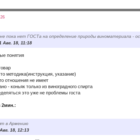
:26
ане пока нет ГОСТа на определение природы виноматериала - ос
1 Авг. 18, 11:18
ые понятия
товар
это методика(инструкция, указание)
ого отношения не имеет
зано - коньяк только из виноградного спирта
еделяться это уже не проблемы госта
 2мин.:
ят в Армению
 Авг. 18, 12:13