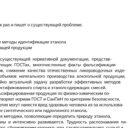
ак раз и пишет о существующей проблеме.
ые методы идентификации этанола
жащей продукции
существующей нормативной документации, представ-
вующих ГОСТах, многочисленные факты фальсификации
ов, снижение качества отечественных ликероводочных изде-
объемов нелегального производства алкогольной продукции,
йно актуальной задачу разработки эффективных методов
ктификованного спирта и этанолсодержащих смесей.
ьсифицированная продукция по физико-химическим по-
творяет нормам ГОСТ и СанПиН по критериям безопасности,
елия могут нанести вред здоровью человека из-за использова-
е синтетического или гидролизного этанола.
я методики, позволяющие определить природу этанола,
аны и интенсивно развиваются. Трудность распознавания пи-
ого сбраживанием крахмал- или сахарсодержащего сырья) и