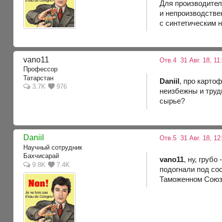
Для производител
и непроизводстве
с синтетическим н
vano11
Отв.4
31 Авг. 18, 11
Профессор
Татарстан
Daniil
, про карто
3.7K
976
неизбежны и труд
сырье?
Daniil
Отв.5
31 Авг. 18, 12
Научный сотрудник
Бахчисарай
vano11
, ну, груб
9.8K
7.4K
подогнали под со
Таможенном Союзе