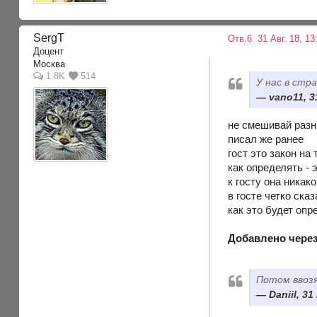
SergT
Отв.6
31 Авг. 18, 13
Доцент
Москва
1.8K
514
У нас в стр
vano11, 3
не смешивай разн
писал же ранее
гост это закон на 
как определять - 
к госту она никак
в госте четко ска
как это будет опр
Добавлено через
Потом ввоз
Daniil, 31