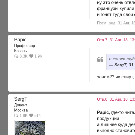
ну это очень отв
французы купили 
и гонят туда свой
Посл. ред. 31 Авг. 1
Papic
Отв.7
31 Авг. 18, 13
Профессор
Казань
8.3K
1.9K
и гонят туд
SergT, 31 
зачем?? их спирт
SergT
Отв.8
31 Авг. 18, 13
Доцент
Москва
Papic
, где-то чит
1.8K
514
продукции
а лишнее куда де
выгодно становитс