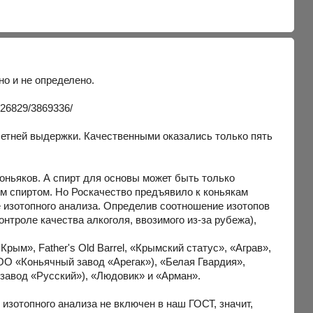
но и не определено.
/26829/3869336/
етней выдержки. Качественными оказались только пять
коньяков. А спирт для основы может быть только
м спиртом. Но Роскачество предъявило к коньякам
 изотопного анализа. Определив соотношение изотопов
онтроле качества алкоголя, ввозимого из-за рубежа),
рым», Father's Old Barrel, «Крымский статус», «Аграв»,
ОО «Коньячный завод «Арегак»), «Белая Гвардия»,
завод «Русский»), «Людовик» и «Арман».
изотопного анализа не включен в наш ГОСТ, значит,