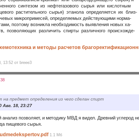
ученного синтезом из нефтегазового сырья или кислотным
щевого растительного сырья) этанола определяется их близ-
ючевых микропримесей, определяемых действующими норма-
ами, поэтому возникла необходимость выявления новых ха-
тв, позволяющих различить спирты различного происхожде-
хемотехника и методы расчетов брагоректификацион
8, 13:52 от breee3
:38
 на предмет определения из чего сделан спирт
0 Авг. 18, 23:27
й анализ позволяет, и методику МВД я видел. Древний углерод н
ода пищевого сырья.
udmedekspertov.pdf
1.1 Мб