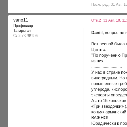
Посл. ред. 31 Авг. 18
vano11
Отв.2
31 Авг. 18, 11
Профессор
Татарстан
Daniil
, вопрос не
3.7K
976
Вот весной была п
Цитата:
"По поручению Пр
из них
...........................
У нас в стране п
виноградным. Но 
повышенные требо
углерода, кислоро
эксперты определ
А это 15 коньяков
«Три звездочки» 
коньяк армянский
ВАЖНО!
Юридически к про