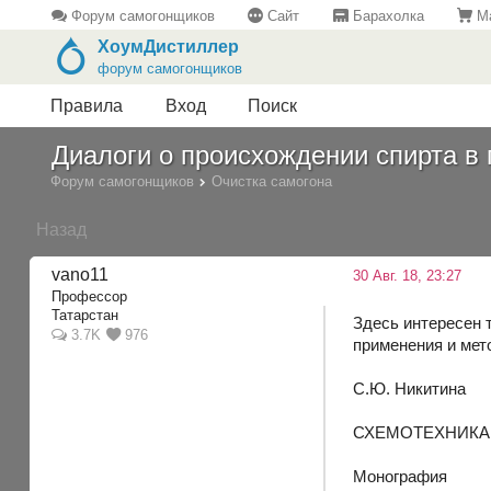
Форум самогонщиков
Сайт
Барахолка
Ма
ХоумДистиллер
форум самогонщиков
Правила
Вход
Поиск
Диалоги о происхождении спирта 
Форум самогонщиков
Очистка самогона
Назад
vano11
30 Авг. 18, 23:27
Профессор
Татарстан
Здесь интересен 
3.7K
976
применения и мето
С.Ю. Никитина
СХЕМОТЕХНИКА
Монография