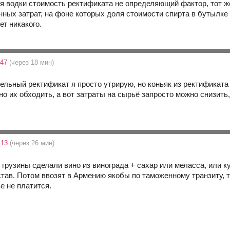
я водки стоимость ректификата не определяющий фактор, тот ж
нных затрат, на фоне которых доля стоимости спирта в бутылке
ет никакого.
:47
(через 18 мин)
фельный ректификат я просто утрирую, но коньяк из ректификата 
но их обходить, а вот затраты на сырьё запросто можно снизить
:13
(через 26 мин)
о - грузины сделали вино из винограда + сахар или меласса, или
став. Потом ввозят в Армению якобы по таможенному транзиту, 
 не платится.