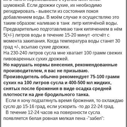
шумовкой. Если дрожжи сухие, их необходимо
регидрировать - вывести из состояния покоя
добавлением воды. В моём случае я осуществляю это
таким образом: наливаю в танк литр кипячёной воды.
Предварительно подготавливаю танк кипячением в нём
5(+/-) литров воды в течение 15-20 минут -отсчёт с
момента закипания. Когда температура воды станет 30
град +/-, всыпаю сухие дрожжи.
На 230-240 литров сусла мне хватает 100 грамм свежих
пивоваренных сухих дрожжей.
Но нарушать нормы внесения, рекомендованные
производителем, я вас не призываю.
Производитель обычно рекомендует 75-100 грамм
сухих на 100 литров сусла и 400-500 мл жидких,
снятых после брожения в виде осадка средней
плотности на дне бродильного танка.
Если я хочу подзатянуть время брожения, то охлаждаю
сусло до 15-16 град, если ускорить -то до 22-24 град.
В течение 12-24 часов на поверхности сусла
появляется белая ровная мелкая пена -"забел":