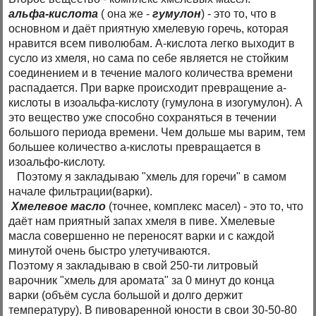
альфа-кислота
( она же -
гумулон
) - это то, что в
основном и даёт приятную хмелевую горечь, которая
нравится всем пиволюбам. А-кислота легко выходит в
сусло из хмеля, но сама по себе является не стойким
соединением и в течение малого количества времени
распадается. При варке происходит превращение а-
кислоты в изоальфа-кислоту (гумулона в изогумулон). А
это вещество уже способно сохраняться в течении
большого периода времени. Чем дольше мы варим, тем
большее количество а-кислоты превращается в
изоальфо-кислоту.
Поэтому я закладываю "хмель для горечи" в самом
начале фильтрации(варки).
Хмелевое масло
(точнее, комплекс масел) - это то, что
даёт нам приятный запах хмеля в пиве. Хмелевые
масла совершенно не переносят варки и с каждой
минутой очень быстро улетучиваются.
Поэтому я закладываю в свой 250-ти литровый
варочник "хмель для аромата" за 0 минут до конца
варки (объём сусла большой и долго держит
температуру). В пивоваренной юности в свои 30-50-80