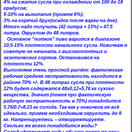
4% на сжатие сусла при охлаждении от 100 до 18
градусов;
5-10% на выкипание (примем 6%);
3% на горячий брух(осадок после варки на дне).
Итого надо получить (42 литра + 13%) = 47,5
литра. Округлим до 48 литров.
Основное "питкое" пиво варится в диапазоне
10,5-15% плотности начального сусла. Новичкам я
советую не начинать с высокоплотных и
экзотических сортов. Остановимся на
плотности 12%.
Выполняем очень простой расчёт: фактическая
рабочая средняя экстрактивность находится в
районе 70% +/-. В 48 литрах сусла при плотности
12% будет содержатся 48х0,12=5,76 кг сухого
вещества. Значит (помня про фактическую
рабочую экстрактивность в 70%) понадобится
5,76/0.7=8.23 кг солода. Так как у новичков не всё
идеально, примем необходимым округлить до 9
кг. Натренируетесь – откорректируете.
Сколько же всего понадобится воды?
Солод удерживает воды обычно ровно по весу