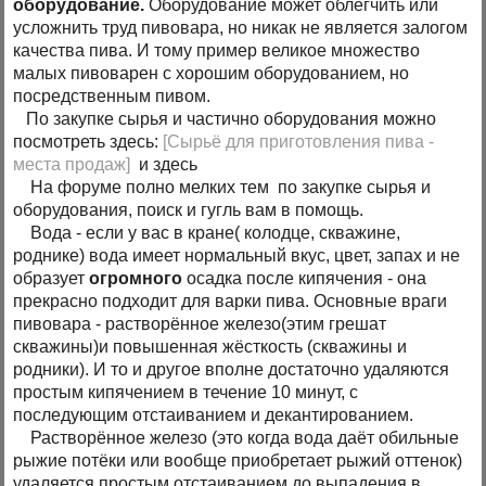
оборудование.
Оборудование может облегчить или
усложнить труд пивовара, но никак не является залогом
качества пива. И тому пример великое множество
малых пивоварен с хорошим оборудованием, но
посредственным пивом.
По закупке сырья и частично оборудования можно
посмотреть здесь:
[Сырьё для приготовления пива -
места продаж]
и здесь
На форуме полно мелких тем по закупке сырья и
оборудования, поиск и гугль вам в помощь.
Вода - если у вас в кране( колодце, скважине,
роднике) вода имеет нормальный вкус, цвет, запах и не
образует
огромного
осадка после кипячения - она
прекрасно подходит для варки пива. Основные враги
пивовара - растворённое железо(этим грешат
скважины)и повышенная жёсткость (скважины и
родники). И то и другое вполне достаточно удаляются
простым кипячением в течение 10 минут, с
последующим отстаиванием и декантированием.
Растворённое железо (это когда вода даёт обильные
рыжие потёки или вообще приобретает рыжий оттенок)
удаляется простым отстаиванием до выпадения в