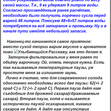
своей массы. Т.е., 9 кг удержат 9 литров воды.
Согласно произведённым ранее расчётам,
необходимо было получить горячего сусла перед
варкой 48 литров. Плюсуем 48+9=57 литров воды
потребуется на всё затирание и промывку. Ну и в
начале пути имейте небольшой запасик.
Наконец-то начинается самое приятное:
вместо сухой теории варим вкусное и ароматное
пиво
Расскажу, как это делаю я.
Заторник-фильтровальник у меня равен по
объёму варочнику. Ой, опять теория нужна. Есть
так называемые температурные паузы, уж
простите меня за излишнюю заумь.
Лично
я считаю, что для современного солода
однозначно необходимы всего две паузы: 62(+\- 2
град С) и 72 (+\- 2 град С). Первая пауза даёт нам
съедобные для дрожжей сахара(
сбраживаемые
сахара
). Вторая пауза, хотя и называется
исторически паузой
осахаривания
, никаких
сахаров не даёт. А даёт нам отсутствие