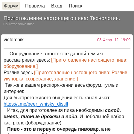
Форум
Правила
Вход
Поиск
Приготовление настоящего пива: Технология.
Приготовление пива
victorchik
03 Февр. 12, 19:09
Оборудование в контексте данной темы я
рассматривал здесь:
[Приготовление настоящего пива:
оборудование.]
Розлив здесь
[Приготовление настоящего пива: Розлив,
укупорка, созревание, хранение.]
Так же в вашем распоряжении весь форум, гугль и
интернет.
Для быстрого живого общения есть канал и чат:
https://t.me/beer_whisky_distill
Итак, для приготовления пива необходимы
солод,
хмель, пивные дрожжи и вода
. И небольшой набор
кастрюлек(оборудование).
Пиво - это в первую очередь пивовар, а не