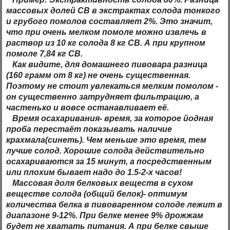
массовых долей СВ в экстрактах солода тонкого
и грубого помолов составляет 2%. Это значит,
что при очень мелком помоле можно извлечь в
раствор из 10 кг солода 8 кг СВ. А при крупном
помоле 7,84 кг СВ.
Как видите, для домашнего пивовара разница
(160 грамм от 8 кг) не очень существенная.
Поэтому не стоит увлекаться мелким помолом -
он существенно затрудняет фильтрацию, а
частенько и вовсе останавливает её.
Время осахаривания
- время, за которое йодная
проба перестаёт показывать наличие
крахмала(синеть). Чем меньше это время, тем
лучше солод. Хорошие солода действительно
осахариваются за 15 минут, а посредственным
или плохим бывает надо до 1.5-2-х часов!
Массовая доля белковых веществ
в сухом
веществе солода (общий белок)- оптимум
количества белка в пивоваренном солоде лежит в
диапазоне 9-12%. При белке менее 9% дрожжам
будет не хватать питания. А при белке свыше