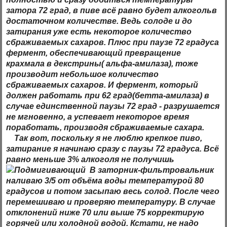
затора 72 град, в пиве всё равно будет алкогольв
достаточном количестве. Ведь солоде и до
затирания уже есть некоторое количество
сбраживаемых сахаров. Плюс при паузе 72 градуса
фермент, обеспечивающий превращение
крахмала в декстрины( альфа-амилаза), тоже
производит небольшое количество
сбраживаемых сахаров. И фермент, который
должен работать при 62 град(бетта-амилаза) в
случае единственной паузы 72 град - разрушается
не мгновенно, а успевает некоторое время
поработать, производя сбраживаемые сахара.
Так вот, поскольку я не люблю крепкое пиво,
затирание я начинаю сразу с паузы 72 градуса. Всё
равно меньше 3% алкоголя не получишь
В заторник-фильтровальник
наливаю 3/5 от объёма воды температурой 80
градусов и потом засыпаю весь солод. После чего
перемешиваю и проверяю температуру. В случае
отклонений ниже 70 или выше 75 корректирую
горячей или холодной водой. Кстати, не надо