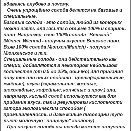
вдаваясь глубоко в
почему
.
Очень упрощённо солода делятся на
базовые
и
специальные
.
Базовые
солода - это солода, любой из которых
можно взять для засыпи в объёме 100% и сварить
пиво. Например, взяв 100% солода "Венский"
(Winner, Wienna) - получим вкусное Венское пиво.
Взяв 100% солода Мюнхен(Munich) - получим
Мюнхенское и т.п.
Специальные
солода - они действительно как
специи, добавляются в некотором небольшом
количестве (от 0,5 до 25%, обычно) для придания
пиву тех или иных свойств - цвета(карамельные,
жжёные), вкуса (карамельные, жжёные,
шоколадные, кофейные, копчёные и проч.) или,
например, кислый солод используется как для
придания вкуса, так и регулировки кислотности
затора экологическим способом (
промышленность и даже малые пивоварни тупо
льют молочную "пищевую" кислоту).
При покупке солода вы всегда можете получить