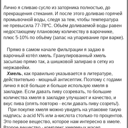
Лично я сливаю сусло из заторника полностью, до
прекращения стекания. И после этого доливаю горячей
промывочной воды, следя за тем, чтобы температура
не превысила 77-78*С. Объём доливаемой воды равен
недостающему плановому количеству в варочнике,
плюс 5-10% по объёму (запас на упаривание при варке).
Прямо в самом начале фильтрации я задаю в
варочный котёл хмель. Гранулированный хмель
засыпаю прямо так, а шишковой запираю в сетку из
нержавейки.
Хмель
, как правильно указывается в литературе,
действительно - мощный антисептик. Поэтому c годами
лично я всё больше и больше использую хмеля в
закладке. Если давать пиву созревать, то большие
количества хмеля в закладке улучшают и качество, и
вкус пива (опять повторю - если давать пиву созреть!).
При покупке хмеля можно увидеть на упаковке такую
надпись: а-acid N% или а-кислота столько-то процентов.
Это первое вещество, которое нам интересно в хмеле.
Второе вещество - комплекс хмелевых масел.