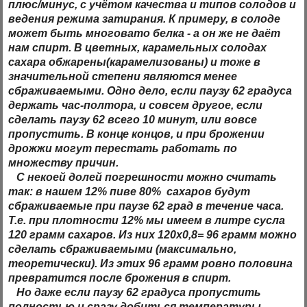
плюс/минус, с учётом качества и типов солодов и
ведения режима затирания. К примеру, в солоде
может быть многовато белка - а он же не даёт
нам спирт. В цветных, карамельных солодах
сахара обжарены(карамелизованы) и тоже в
значительной степени являются менее
сбраживаемыми. Одно дело, если паузу 62 градуса
держать час-полтора, и совсем другое, если
сделать паузу 62 всего 10 минут, или вовсе
пропустить. В конце концов, и при брожении
дрожжи могут перестать работать по
множеству причин.
С некоей долей погрешности можно считать
так: в нашем 12% пиве 80% сахаров будут
сбраживаемые при паузе 62 град в течение часа.
Т.е. при плотности 12% мы имеем в литре сусла
120 грамм сахаров. Из них 120х0,8= 96 грамм можно
сделать сбраживаемыми (максимально,
теоретически). Из этих 96 грамм ровно половина
превратится после брожения в спирт.
Но даже если паузу 62 градуса пропустить
полностью
и сразу добиться температуры