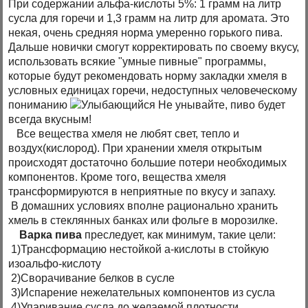
При содержании альфа-кислоты 5%: 1 грамм на литр
сусла для горечи и 1,3 грамм на литр для аромата. Это
некая, очень средняя норма умеренно горького пива.
Дальше новички смогут корректировать по своему вкусу,
использовать всякие "умные пивные" программы,
которые будут рекомендовать норму закладки хмеля в
условных единицах горечи, недоступных человеческому
пониманию
Не унывайте, пиво будет
всегда вкусным!
Все вещества хмеля не любят свет, тепло и
воздух(кислород). При хранении хмеля открытым
происходят достаточно большие потери необходимых
компонентов. Кроме того, вещества хмеля
трансформируются в неприятные по вкусу и запаху.
В домашних условиях вполне рационально хранить
хмель в стеклянных банках или фольге в морозилке.
Варка пива
преследует, как минимум, такие цели:
1)Трансформацию нестойкой а-кислоты в стойкую
изоальфо-кислоту
2)Сворачивание белков в сусле
3)Испарение нежелательных компонентов из сусла
4)Упаривание сусла до желаемой плотности