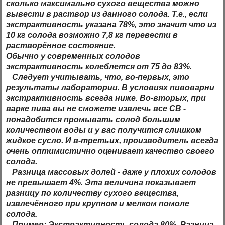
сколько максимально сухого вещества можно
вывести в раствор из данного солода. Т.е., если
экстрактивность указана 78%, это значит что из
10 кг солода возможно 7,8 кг перевести в
растворённое состояние.
Обычно у современных солодов
экстрактивность колеблется от 75 до 83%.
Следует учитывать, что, во-первых, это
результаты лаборатории. В условиях пивоварни
экстрактивность всегда ниже. Во-вторых, при
варке пива вы не сможете извлечь все СВ -
понадобится промывать солод большим
количеством воды и у вас получится слишком
жидкое сусло. И в-третьих, производитель всегда
очень оптимистично оценивает качество своего
солода.
Разница массовых долей
- даже у плохих солодов
не превышает 4%. Эта величина показывает
разницу по количеству сухого вещества,
извлечённого при крупном и мелком помоле
солода.
Пример: Экстрактивность солода 80%. Разница