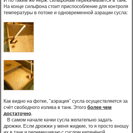
И по таким же нерж. сильфонам перекачивается в танк.
На конце сильфона стоит приспособление для контроля
температуры в потоке и одновременной аэрации сусла:
Как видно на фотке, "аэрация" сусла осуществляется за
счёт свободного излива в танк. Этого
более чем
достаточно
.
В самом начале качки сусла желательно задать
дрожжи. Если дрожжи у меня жидкие, то я просто вношу
их в танк и перемешиваю с суслом кипячёной