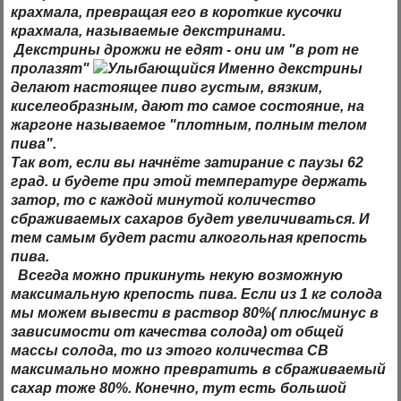
крахмала, превращая его в короткие кусочки
крахмала, называемые декстринами.
Декстрины дрожжи не едят - они им "в рот не
пролазят"
Именно декстрины
делают настоящее пиво густым, вязким,
киселеобразным, дают то самое состояние, на
жаргоне называемое "плотным, полным телом
пива".
Так вот, если вы начнёте затирание с паузы 62
град. и будете при этой температуре держать
затор, то с каждой минутой количество
сбраживаемых сахаров будет увеличиваться. И
тем самым будет расти алкогольная крепость
пива.
Всегда можно прикинуть некую
возможную
максимальную крепость пива. Если из 1 кг солода
мы можем вывести в раствор 80%( плюс/минус в
зависимости от качества солода) от общей
массы солода, то из этого количества СВ
максимально можно превратить в сбраживаемый
сахар тоже 80%. Конечно, тут есть большой