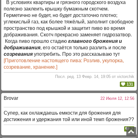
В условиях квартиры и грязного городского воздуха
полезно заклеить крышку бумажным скотчем.
Герметично не будет, но будет достаточно плотно;
углекислый газ, как более тяжёлый, заполнит свободное
пространство под крышкой и защитит пиво во время
дображивания. Скотч прекрасно заменяет гидрозатвор.
Когда пиво прошло стадию
главного брожения и
дображивания
, его остаётся только разлить и после
созревания
употребить. Про это рассказываю тут
[Приготовление настоящего пива: Розлив, укупорка,
созревание, хранение.]
Посл. ред. 13 Февр. 14, 19:05 от victorchik
131
Brovar
22 Июля 12, 12:56
Супер, как охлаждаешь емкости для брожения для
достижения и удержания той или иной темп брожения??
2