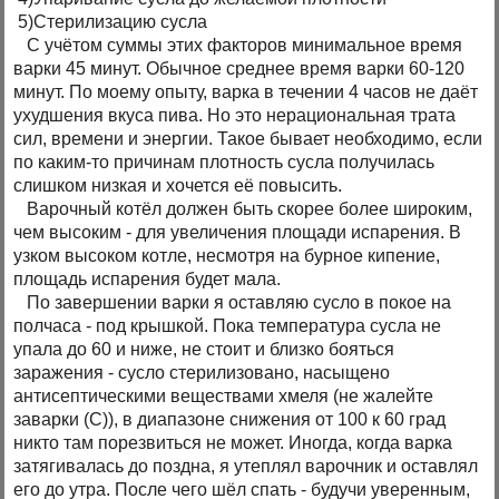
5)Стерилизацию сусла
С учётом суммы этих факторов минимальное время
варки 45 минут. Обычное среднее время варки 60-120
минут. По моему опыту, варка в течении 4 часов не даёт
ухудшения вкуса пива. Но это нерациональная трата
сил, времени и энергии. Такое бывает необходимо, если
по каким-то причинам плотность сусла получилась
слишком низкая и хочется её повысить.
Варочный котёл должен быть скорее более широким,
чем высоким - для увеличения площади испарения. В
узком высоком котле, несмотря на бурное кипение,
площадь испарения будет мала.
По завершении варки я оставляю сусло в покое на
полчаса - под крышкой. Пока температура сусла не
упала до 60 и ниже, не стоит и близко бояться
заражения - сусло стерилизовано, насыщено
антисептическими веществами хмеля (не жалейте
заварки (С)), в диапазоне снижения от 100 к 60 град
никто там порезвиться не может. Иногда, когда варка
затягивалась до поздна, я утеплял варочник и оставлял
его до утра. После чего шёл спать - будучи уверенным,