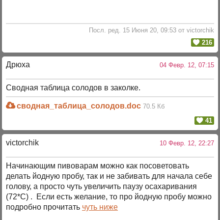
Посл. ред. 15 Июня 20, 09:53 от victorchik
216
Дрюха
04 Февр. 12, 07:15
Сводная таблица солодов в заколке.
сводная_таблица_солодов.doc
70.5 Кб
41
victorchik
10 Февр. 12, 22:27
Начинающим пивоварам можно как посоветовать
делать йодную пробу, так и не забивать для начала себе
голову, а просто чуть увеличить паузу осахаривания
(72*С) . Если есть желание, то про йодную пробу можно
подробно прочитать
чуть ниже