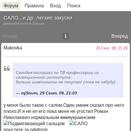
Форум
Правила
Вход
Поиск
САЛО...и др. легкие закуски
Домашняя кухня
Закуски
Назад
1
Вперед
Makovka
29 Сент. 09, 21:29
Сегодня послушал по ТВ профессоршу из
селекционного института-
больше шампиньоны не покупаю! (пока не забуду)
mjStorm, 29 Сент. 09, 21:03
у меня было такое с салом.Один умник сказал про него
плохо.И я не ел его пока меня не угостил Роман
Николаевич нормальным
хохл
украинским
сальцом
простите за оффтоп.