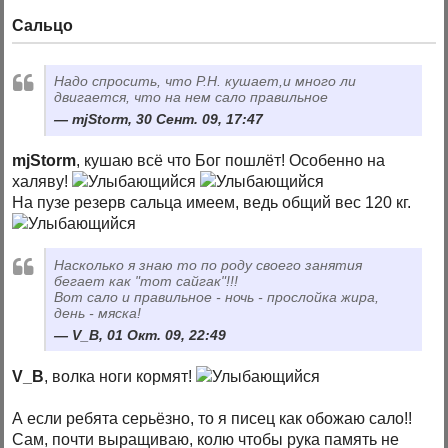
Сальцо
Надо спросить, что Р.Н. кушает,и много ли
двигается, что на нем сало правильное
mjStorm, 30 Сент. 09, 17:47
mjStorm
, кушаю всё что Бог пошлёт! Особенно на
халяву!
На пузе резерв сальца имеем, ведь общий вес 120 кг.
Насколько я знаю то по роду своего занятия
бегает как "тот сайгак"!!!
Вот сало и правильное - ночь - прослойка жира,
день - мяска!
V_B, 01 Окт. 09, 22:49
V_B
, волка ноги кормят!
А если ребята серьёзно, то я писец как обожаю сало!!
Сам, почти выращиваю, колю чтобы рука память не