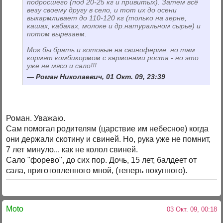
подросшего (под 20-25 кг и привитых). Затем всё
везу своему другу в село, и тот их до осени
выкармливает до 110-120 кг (только на зерне,
кашах, кабаках, молоке и др.натуральном сырье) и
потом вырезаем.
Мог бы брать и готовые на свиноферме, но там
кормят комбикормом с гармонами роста - но это
уже не мясо и сало!!!
Роман Николаевич, 01 Окт. 09, 23:39
Роман. Уважаю.
Сам помогал родителям (царствие им небесное) когда
они держали скотину и свиней. Но, рука уже не помнит,
7 лет минуло... как не колол свиней.
Сало "форево", до сих пор. Дочь, 15 лет, балдеет от
сала, приготовленного мной, (теперь покупного).
Moto
03 Окт. 09, 00:18