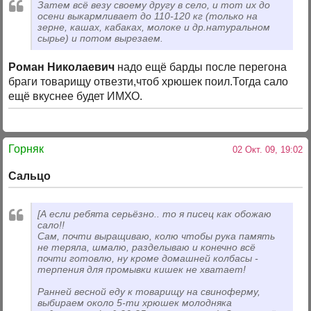
Затем всё везу своему другу в село, и тот их до
осени выкармливает до 110-120 кг (только на
зерне, кашах, кабаках, молоке и др.натуральном
сырье) и потом вырезаем.
Роман Николаевич
надо ещё барды после перегона
браги товарищу отвезти,чтоб хрюшек поил.Тогда сало
ещё вкуснее будет ИМХО.
Горняк
02 Окт. 09, 19:02
Сальцо
[А если ребята серьёзно.. то я писец как обожаю
сало!!
Сам, почти выращиваю, колю чтобы рука память
не теряла, шмалю, разделываю и конечно всё
почти готовлю, ну кроме домашней колбасы -
терпения для промывки кишек не хватает!
Ранней весной еду к товарищу на свиноферму,
выбираем около 5-ти хрюшек молодняка