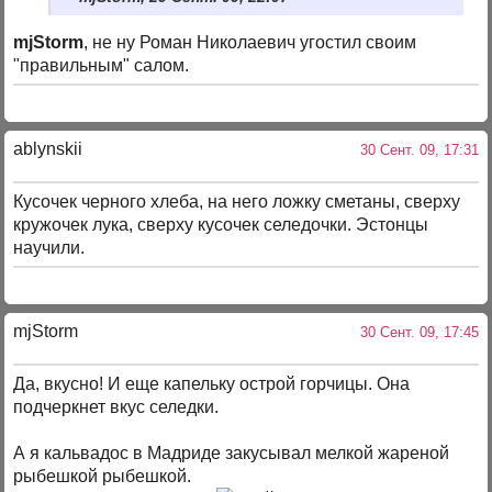
mjStorm
, не ну Роман Николаевич угостил своим
"правильным" салом.
ablynskii
30 Сент. 09, 17:31
Кусочек черного хлеба, на него ложку сметаны, сверху
кружочек лука, сверху кусочек селедочки. Эстонцы
научили.
mjStоrm
30 Сент. 09, 17:45
Да, вкусно! И еще капельку острой горчицы. Она
подчеркнет вкус селедки.
А я кальвадос в Мадриде закусывал мелкой жареной
рыбешкой рыбешкой.