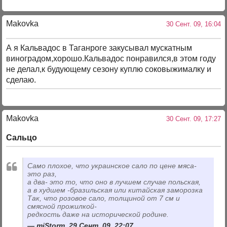
Makovka
30 Сент. 09, 16:04
А я Кальвадос в Таганроге закусывал мускатным
виноградом,хорошо.Кальвадос понравился,в этом году
не делал,к будующему сезону куплю соковыжималку и
сделаю.
Makovka
30 Сент. 09, 17:27
Сальцо
Само плохое, что украинское сало по цене мяса-
это раз,
а два- это то, что оно в лучшем случае польская,
а в худшем -бразильская или китайская заморозка
Так, что розовое сало, толщиной от 7 см и
смясной прожилкой-
редкость даже на исторической родине.
mjStorm, 29 Сент. 09, 22:07