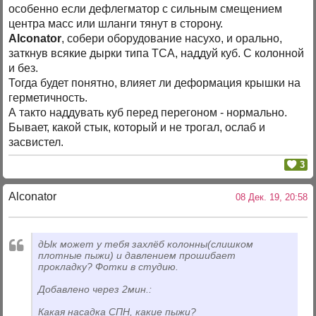
особенно если дефлегматор с сильным смещением
центра масс или шланги тянут в сторону.
Alconator
, собери оборудование насухо, и орально,
заткнув всякие дырки типа ТСА, наддуй куб. С колонной
и без.
Тогда будет понятно, влияет ли деформация крышки на
герметичность.
А такто наддувать куб перед перегоном - нормально.
Бывает, какой стык, который и не трогал, ослаб и
засвистел.
3
Alconator
08 Дек. 19, 20:58
дЫк может у тебя захлёб колонны(слишком
плотные пыжи) и давлением прошибает
прокладку? Фотки в студию.
Добавлено через 2мин.:
Какая насадка СПН, какие пыжи?