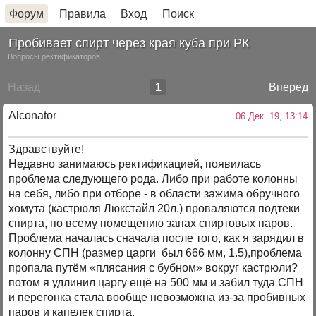
Форум
Правила
Вход
Поиск
Пробивает спирт через края куба при РК
Вопросы ректификаторов
Назад
1
Вперед
Alconator
06 Дек. 19, 13:14
Здравствуйте!
Недавно занимаюсь ректификацией, появилась
проблема следующего рода. Либо при работе колонны
на себя, либо при отборе - в области зажима обручного
хомута (кастрюля Люкстайл 20л.) проваляются подтеки
спирта, по всему помещению запах спиртовых паров.
Проблема началась сначала после того, как я зарядил в
колонну СПН (размер царги был 666 мм, 1.5),проблема
пропала путём «плясания с бубном» вокруг кастрюли?
потом я удлинил царгу ещё на 500 мм и забил туда СПН
и перегонка стала вообще невозможна из-за пробивных
паров и капелек спирта.