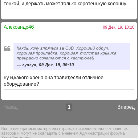
тонкой, и держать может только коротенькую колонну.
Александр46
09 Дек. 19, 10:10
Какбы хочу впрячься за СиВ. Хороший обруч,
хорошая прокладка, хорошая, толстая крышка
прекрасно сочетаются с кастрюлей
zyazya, 09 Дек. 19, 09:10
ну и,какого хрена она травит,если отличное
оборудование?
Назад
1
Вперед
Все размещаемые материалы отражают исключительно мнения их
авторов и могут не совпадать с мнением Администрации форума
ХоумДистиллер.