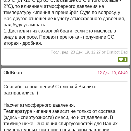
0,5°С (от -10°C до 85°C, а свыше 85°C и того больше -
2°C), то влиянием атмосферного давления на
температуру кипения я пренебрёг. Судя по вопросу, у
Вас другое отношение к учёту атмосферного давления,
рад буду услышать.
1. Дистиллят из сахарной браги, если это имелось в
виду в вопросе. Первая перегонка - получение СС,
вторая - дробная.
Посл. ред. 23 Дек. 19, 12:27 от Distibot Dad
1
OldBean
12 Дек. 19, 04:49
Спасибо за пояснения! С плиткой Вы лихо
расправились :)
Насчет атмосферного давления.
Температура кипения зависит не только от состава
(здесь - спиртуозности) смеси, но и от давления. В
таблице ниже - значения спиртуозностей для Ваших
температурных критериев при разном давлении.