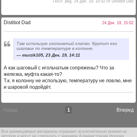
Посл. ред. 24 Дек. 19, 15:02 от Distibot Dad
Distibot Dad
24 Дек. 19, 15:02
Там использую игольчатый клапан. Крутит его
шаговик по температуре в колонне.
murzik105, 23 Дек. 19, 14:11
А как шаговый с игольчатым сопряжены? Что за
железка, муфта какая-то?
Т.к. я колонну не использую, температуру не ловлю, мне
и шаровой подойдёт.
Назад
1
Вперед
Все размещаемые материалы отражают исключительно мнения их
авторов и могут не совпадать с мнением Администрации форума