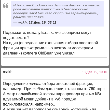
Идею о необходимости датчика давления в такого
рода автомате полностью и безоговорочно
поддерживаю! Без него сюрпризы гарантированы,
раньше или позже.
makh, 12 Дек. 19, 06:11
Подскажите, пожалуйста, какие сюрпризы могут
подстерегать?
На один (определение окончания отбора хвостовой
фракции при экстремально низком атмосферном
давлении) коллега OldBean уже указал.
makh
13 Дек. 19, 19:10
Определение
начала
отбора хвостовой фракции,
например.. При
любом
давлении, отличном от 760 торр..
А метр полдюймовой гофры паропровода при 4-х КВт
вдуваемой мощи добавит в куб порядка
полкилопаскаля, например..
А если забьет паропровод сливовой косточкой или