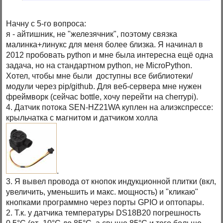
Начну с 5-го вопроса:
я - айтишник, не "железячник", поэтому связка
малинка+линукс для меня более близка. Я начинал в
2012 пробовать python и мне была интересна ещё одна
задача, но на стандартном python, не MicroPython.
Хотел, чтобы мне были доступны все библиотеки/
модули через pip/github. Для веб-сервера мне нужен
фреймворк (сейчас bottle, хочу перейти на cherrypi).
4. Датчик потока SEN-HZ21WA куплен на алиэкспрессе:
крыльчатка с магнитом и датчиком холла
.
3. Я вывел провода от кнопок индукционной плитки (вкл,
увеличить, уменьшить и макс. мощность) и "кликаю"
кнопками программно через порты GPIO и оптопары.
2. Т.к. у датчика температуры DS18B20 погрешность