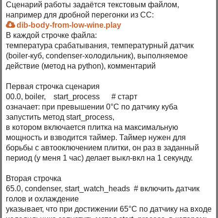
Сценарий работы задаётся текстовым файлом,
например для дробной перегонки из СС:
dib-body-from-low-wine.play
В каждой строчке файла:
температура срабатывания, температурный датчик
(boiler-куб, condenser-холодильник), выполняемое
действие (метод на python), комментарий
Первая строчка сценария
00.0, boiler, start_process # старт
означает: при превышении 0°С по датчику куба
запустить метод start_process,
в котором включается плитка на максимальную
мощность и взводится таймер. Таймер нужен для
борьбы с автооключением плитки, он раз в заданный
период (у меня 1 час) делает выкл-вкл на 1 секунду.
Вторая строчка
65.0, condenser, start_watch_heads # включить датчик
голов и охлаждение
указывает, что при достижении 65°С по датчику на входе