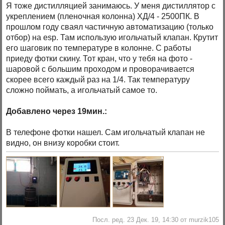
Я тоже дистилляцией занимаюсь. У меня дистиллятор с
укреплением (пленочная колонна) ХД/4 - 2500ПК. В
прошлом году сваял частичную автоматизацию (только
отбор) на esp. Там использую игольчатый клапан. Крутит
его шаговик по температуре в колонне. С работы
приеду фотки скину. Тот кран, что у тебя на фото -
шаровой с большим проходом и проворачивается
скорее всего каждый раз на 1/4. Так температуру
сложно поймать, а игольчатый самое то.
Добавлено через 19мин.:
В телефоне фотки нашел. Сам игольчатый клапан не
видно, он внизу коробки стоит.
Посл. ред. 23 Дек. 19, 14:30 от murzik105