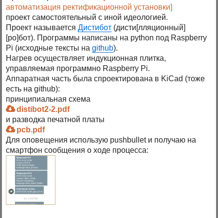
автоматизация ректификационной установки]
проект самостоятельный с иной идеологией.
Проект называется
Дистибот
(дисти[лляционный]
[ро]бот). Программы написаны на python под Raspberry
Pi (исходные тексты на
github
).
Нагрев осуществляет индукционная плитка,
управляемая программно Raspberry Pi.
Аппаратная часть была спроектирована в KiCad (тоже
есть на github):
принципиальная схема
distibot2-2.pdf
и разводка печатной платы
pcb.pdf
Для оповещения использую pushbullet и получаю на
смартфон сообщения о ходе процесса: