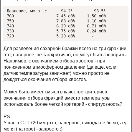
Давление, мм.рт.ст.    94.2°         98.5°
760                  7.45 об%     1.56 об%
750                  7.88 об%     1.16 об%
740                  6.29 об%     0.71 об%
730                  5.75 об%     0.24 об%
720                  5.20 об%       -     
Для разделения сахарной бражки всего на три фракции
это, наверное, не так критично, но могут быть сюрпризы.
Например, с окончанием отбора хвостов - при
пониженном атмосферном давлении (да еще, если
датчик температуры занижает) можно просто не
дождаться окончания отбора хвостов.
Может быть имеет смысл в качестве критериев
окончания отбора фракций вместо температуры
использовать более четкий критерий - спиртуозность?
PS
У вас в С-П 720 мм.рт.ст, наверное, никогда не было, а у
меня (на горе) - запросто :)