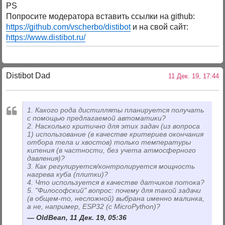
PS
Попросите модератора вставить ссылки на github:
https://github.com/vscherbo/distibot
и на свой сайт:
https://www.distibot.ru/
Distibot Dad
11 Дек. 19, 17:44
1. Какого рода дистилляты планируется получать
с помощью предлагаемой автоматики?
2. Насколько критично для этих задач (из вопроса
1) использование (в качестве критериев окончания
отбора тела и хвостов) только температуры
кипения (в частности, без учета атмосферного
давления)?
3. Как регулируется/контролируется мощность
нагрева куба (плитки)?
4. Что используется в качестве датчиков потока?
5. "Философский" вопрос: почему для такой задачи
(в общем-то, несложной) выбрана именно малинка,
а не, например, ESP32 (c MicroPython)?
OldBean, 11 Дек. 19, 05:36