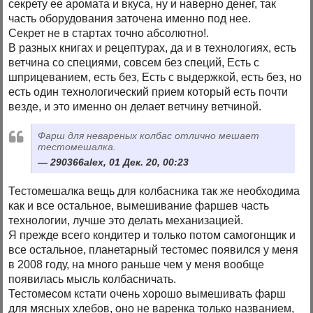
секрету ее аромата и вкуса, ну и наверно денег, так
часть оборудования заточена именно под нее.
Секрет не в стартах точно абсолютно!.
В разных книгах и рецептурах, да и в технологиях, есть
ветчина со специями, совсем без специй, Есть с
шприцеванием, есть без, Есть с выдержкой, есть без, но
есть один технологический прием который есть почти
везде, и это именно он делает ветчину ветчиной.
Фарш для невареных колбас отлично мешает
тестомешалка.
290366alex, 01 Дек. 20, 00:23
Тестомешалка вещь для колбасника так же необходима
как и все остальное, вымешивание фаршев часть
технологии, лучше это делать механизацией.
Я прежде всего кондитер и только потом самогонщик и
все остальное, планетарный тестомес появился у меня
в 2008 году, на много раньше чем у меня вообще
появилась мысль колбасничать.
Тестомесом кстати очень хорошо вымешивать фарш
для мясных хлебов, оно не варенка только названием,