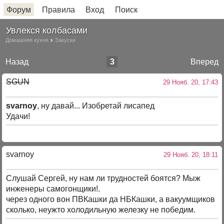
Форум
Правила
Вход
Поиск
Увлекся колбасами
Домашняя кухня
Закуски
Назад
3
Вперед
SGUN
29 Нояб. 20, 17:43
svarnoy
, ну давай... Изобретай лисапед
Удачи!
svarnoy
29 Нояб. 20, 18:11
Слушай Сергей, ну нам ли трудностей боятся? Мыж
инженеры самогонщики!.
через одного вон ПВКашки да НБКашки, а вакуумщиков
сколько, неужто холодильную железку не победим.