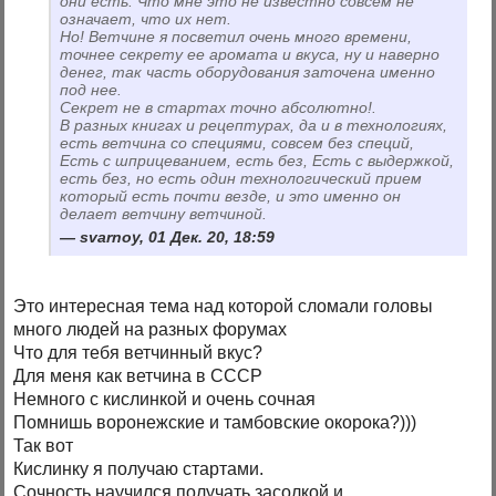
они есть. Что мне это не известно совсем не
означает, что их нет.
Но! Ветчине я посветил очень много времени,
точнее секрету ее аромата и вкуса, ну и наверно
денег, так часть оборудования заточена именно
под нее.
Секрет не в стартах точно абсолютно!.
В разных книгах и рецептурах, да и в технологиях,
есть ветчина со специями, совсем без специй,
Есть с шприцеванием, есть без, Есть с выдержкой,
есть без, но есть один технологический прием
который есть почти везде, и это именно он
делает ветчину ветчиной.
svarnoy, 01 Дек. 20, 18:59
Это интересная тема над которой сломали головы
много людей на разных форумах
Что для тебя ветчинный вкус?
Для меня как ветчина в СССР
Немного с кислинкой и очень сочная
Помнишь воронежские и тамбовские окорока?)))
Так вот
Кислинку я получаю стартами.
Сочность научился получать засолкой и