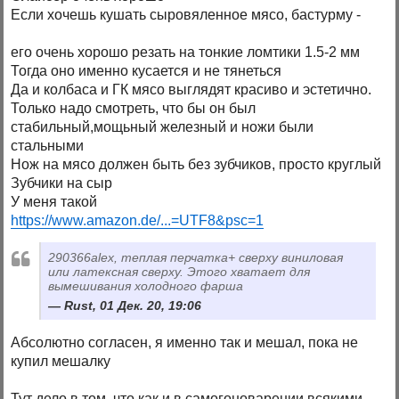
Если хочешь кушать сыровяленное мясо, бастурму -
его очень хорошо резать на тонкие ломтики 1.5-2 мм
Тогда оно именно кусается и не тянеться
Да и колбаса и ГК мясо выглядят красиво и эстетично.
Только надо смотреть, что бы он был
стабильный,мощьный железный и ножи были
стальными
Нож на мясо должен быть без зубчиков, просто круглый
Зубчики на сыр
У меня такой
https://www.amazon.de/...=UTF8&psc=1
290366alex, теплая перчатка+ сверху виниловая
или латексная сверху. Этого хватает для
вымешивания холодного фарша
Rust, 01 Дек. 20, 19:06
Абсолютно согласен, я именно так и мешал, пока не
купил мешалку
Тут дело в том, что как и в самогоноварении всякими