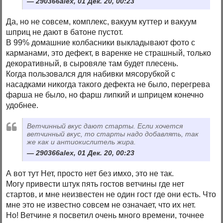
290366alex, 01 Дек. 20, 00:23
Да, но не совсем, комплекс, вакуум куттер и вакуум
шприц не дают в батоне пустот.
В 99% домашние колбасники выкладывают фото с
карманами, это дефект, в варенке не страшный, только
декоративный, в сыровяле там будет плесень.
Когда пользовался для набивки мясорубкой с
насадками никогда такого дефекта не было, перегрева
фарша не было, но фарш липкий и шприцем конечно
удобнее.
Ветчинный вкус дают старты. Если хочется
ветчинный вкус, то старты надо добавлять, так
же как и антиокислитель жира.
290366alex, 01 Дек. 20, 00:23
А вот тут Нет, просто нет без имхо, это не так.
Могу привести штук пять гостов ветчины где нет
стартов, и мне неизвестен не один гост где они есть. Что
мне это не известно совсем не означает, что их нет.
Но! Ветчине я посветил очень много времени, точнее