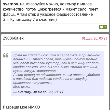
svarnoy
, на мясорубке можно, но гемор и малое
количество, потом шнэк греется и мажет сало, греет
фарш.. А там отёк и ужасное фаршесостовление
Зы. Купил хакку 7 и счастлив)
2
290366alex
01 Дек. 20, 00:23
Дома не сделать сосиски и сардельки, в привычном
понимании этого слова, там нужен помол мельче
чем дает бытовой куттер, Как и ветчину сделать
крайне сложно, что бы это была именно ветчина,
нужен вакуум маринатор.
А вот шприц не обязателен, с ним просто удобнее,
с насадкой для набивки колбас на мясорубку
правилнее получается.
Мое имхо.
svarnoy, 30 Нояб. 20, 07:17
Разреши мое ИМХО