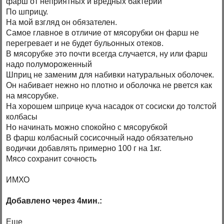
фарш от неприятных и вредных бактерий
По шприцу.
На мой взгляд он обязателен.
Самое главное в отличие от мясорубки он фарш не
перегревает и не будет бульонных отеков.
В мясорубке это почти всегда случается, ну или фарш
надо полумороженный
Шприц не заменим для набивки натуральных оболочек.
Он набивает нежно но плотно и оболочка не рвется как
на мясорубке.
На хорошем шприце куча насадок от сосиски до толстой
колбасы
Но начинать можно спокойно с мясорубкой
В фарш колбасный сосисочный надо обязательно
водички добавлять примерно 100 г на 1кг.
Мясо сохранит сочность
ИМХО
Добавлено через 4мин.:
Еще