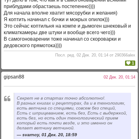
приблудами обрастаешь постепенно))))
Для начала вполне хватит мясорубки и желания)
Я коптить начинал с бочки и мокрых опилок)))
Это сейчас коптильня на компе и дымоген шнековый и
климаткамеры две штуки и вообще всего чего)))
В самогоноварении тоже начинал со скороварки и
дедовского прямотока))))
Посл. ред. 02 Дек. 20, 01:14 от 290366alex
1
gipsan88
02 Дек. 20, 01:14
Секрет не в стартах точно абсолютно!.
В разных книгах и рецептурах, да и в технологиях,
есть ветчина со специями, совсем без специй,
Есть с шприцеванием, есть без, Есть с выдержкой,
есть без, но есть один технологический прием
который есть почти везде, и это именно он
делает ветчину ветчиной.
svarnoy, 01 Дек. 20, 18:59