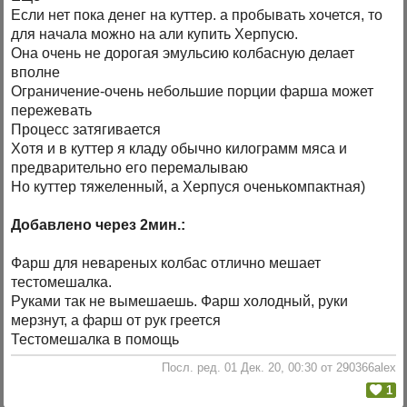
Если нет пока денег на куттер. а пробывать хочется, то
для начала можно на али купить Херпусю.
Она очень не дорогая эмульсию колбасную делает
вполне
Ограничение-очень небольшие порции фарша может
пережевать
Процесс затягивается
Хотя и в куттер я кладу обычно килограмм мяса и
предварительно его перемалываю
Но куттер тяжеленный, а Херпуся оченькомпактная)
Добавлено через 2мин.:
Фарш для невареных колбас отлично мешает
тестомешалка.
Руками так не вымешаешь. Фарш холодный, руки
мерзнут, а фарш от рук греется
Тестомешалка в помощь
Посл. ред. 01 Дек. 20, 00:30 от 290366alex
1