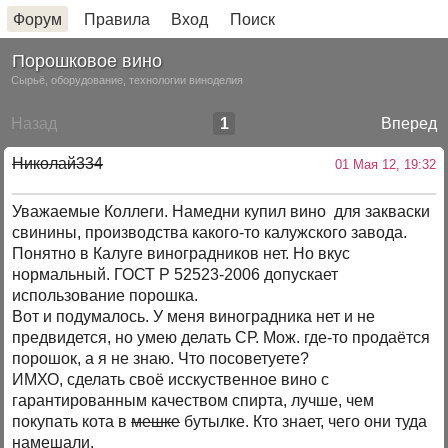
Форум
Правила
Вход
Поиск
Порошковое вино
Сырьё, оборудование, технологии виноделия
Назад
1
Вперед
Николай334
01 Мая 12, 19:32
Уважаемые Коллеги. Намедни купил вино для закваски
свинины, производства какого-то калужского завода.
Понятно в Калуге виноградников нет. Но вкус
нормальный. ГОСТ Р 52523-2006 допускает
использование порошка.
Вот и подумалось. У меня виноградника нет и не
предвидется, но умею делать СР. Мож. где-то продаётся
порошок, а я не знаю. Что посоветуете?
ИМХО, сделать своё исскуственное вино с
гарантированным качеством спирта, лучше, чем
покупать кота в
мешке
бутылке. Кто знает, чего они туда
намешали.