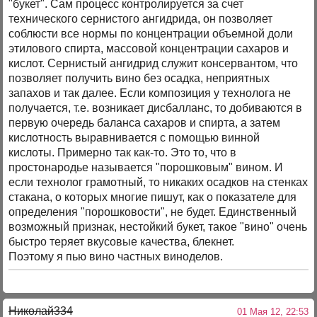
"букет". Сам процесс контролируется за счет
технического сернистого ангидрида, он позволяет
соблюсти все нормы по концентрации объемной доли
этилового спирта, массовой концентрации сахаров и
кислот. Сернистый ангидрид служит консервантом, что
позволяет получить вино без осадка, неприятных
запахов и так далее. Если композиция у технолога не
получается, т.е. возникает дисбалланс, то добиваются в
первую очередь баланса сахаров и спирта, а затем
кислотность выравнивается с помощью винной
кислоты. Примерно так как-то. Это то, что в
простонародье называется "порошковым" вином. И
если технолог грамотный, то никаких осадков на стенках
стакана, о которых многие пишут, как о показателе для
определения "порошковости", не будет. Единственный
возможный признак, нестойкий букет, такое "вино" очень
быстро теряет вкусовые качества, блекнет.
Поэтому я пью вино частных виноделов.
Николай334
01 Мая 12, 22:53