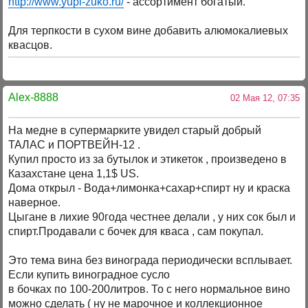
http://www.yupi-zuko.ru/
- ассортимент богатый.
Для терпкости в сухом вине добавить алюмокалиевых
квасцов.
Alex-8888
02 Мая 12, 07:35
На медне в супермарките увидел старый добрый
ТАЛАС и ПОРТВЕЙН-12 .
Купил просто из за бутылок и этикеток , произведено в
Казахстане цена 1,1$ US.
Дома открыл - Вода+лимонка+сахар+спирт ну и краска
наверное.
Цыгане в лихие 90года честнее делали , у них сок был и
спирт.Продавали с бочек для кваса , сам покупал.
Это тема вина без винограда периодически всплывает.
Если купить виноградное сусло
в бочках по 100-200литров. То с него нормальное вино
можно сделать ( ну не марочное и коллекционное