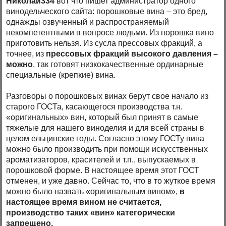
Николай334
вот что пишет администратор одного
винодельческого сайта: порошковые вина – это бред,
однажды озвученный и распространяемый
некомпетентными в вопросе людьми. Из порошка вино
приготовить нельзя. Из сусла прессовых фракций, а
точнее, из
прессовых фракций высокого давления –
можно
, так готовят низкокачественные ординарные
специальные (крепкие) вина.
Разговоры о порошковых винах берут свое начало из
старого ГОСТа, касающегося производства т.н.
«оригинальных» вин, который был принят в самые
тяжелые для нашего виноделия и для всей страны в
целом ельцинские годы. Согласно этому ГОСТу вина
можно было производить при помощи искусственных
ароматизаторов, красителей и т.п., выпускаемых в
порошковой форме. В настоящее время этот ГОСТ
отменен, и уже давно. Сейчас то, что в то жуткое время
можно было назвать «оригинальным вином»,
в
настоящее время вином не считается,
производство таких «вин» категорически
запрещено.