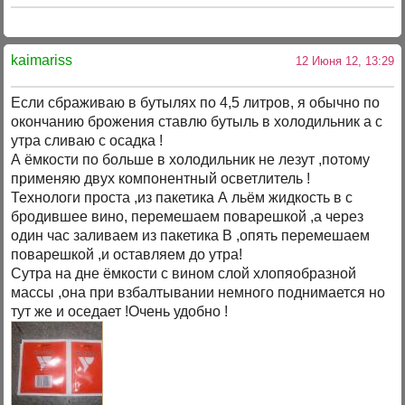
kaimariss
12 Июня 12, 13:29
Если сбраживаю в бутылях по 4,5 литров, я обычно по
окончанию брожения ставлю бутыль в холодильник а с
утра сливаю с осадка !
А ёмкости по больше в холодильник не лезут ,потому
применяю двух компонентный осветлитель !
Технологи проста ,из пакетика А льём жидкость в с
бродившее вино, перемешаем поварешкой ,а через
один час заливаем из пакетика В ,опять перемешаем
поварешкой ,и оставляем до утра!
Сутра на дне ёмкости с вином слой хлопяобразной
массы ,она при взбалтывании немного поднимается но
тут же и оседает !Очень удобно !