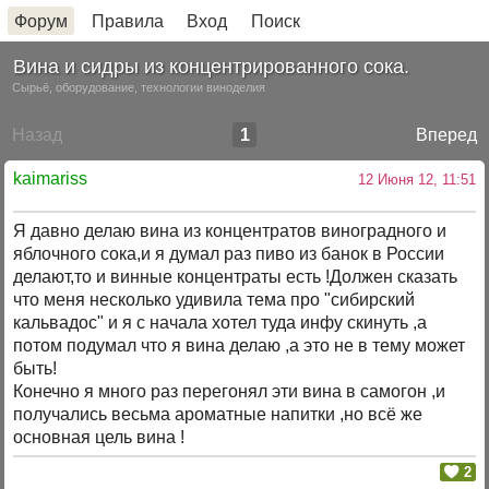
Форум
Правила
Вход
Поиск
Вина и сидры из концентрированного сока.
Сырьё, оборудование, технологии виноделия
Назад
1
Вперед
kaimariss
12 Июня 12, 11:51
Я давно делаю вина из концентратов виноградного и
яблочного сока,и я думал раз пиво из банок в России
делают,то и винные концентраты есть !Должен сказать
что меня несколько удивила тема про "сибирский
кальвадос" и я с начала хотел туда инфу скинуть ,а
потом подумал что я вина делаю ,а это не в тему может
быть!
Конечно я много раз перегонял эти вина в самогон ,и
получались весьма ароматные напитки ,но всё же
основная цель вина !
2