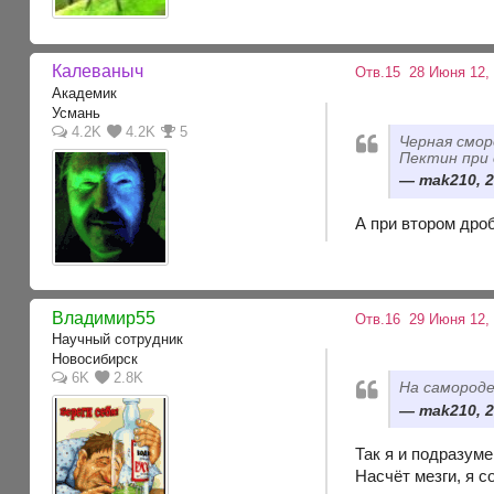
Калеваныч
Отв.15
28 Июня 12,
Академик
Усмань
4.2K
4.2K
5
Черная смор
Пектин при 
mak210, 2
А при втором дро
Владимир55
Отв.16
29 Июня 12, 
Научный сотрудник
Новосибирск
6K
2.8K
На самороде
mak210, 2
Так я и подразуме
Насчёт мезги, я 