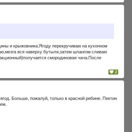
одины и крыжовника.Ягоду перекручиваю на кухонном
аю,мезга вся наверху бутыля,затем шлангом сливаю
 фракционный)получается смородиновая чача.После
2
год. Больше, пожалуй, только в красной рябине. Пектин
ем.