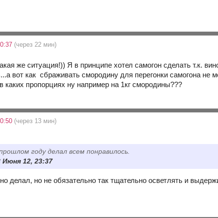
20:37
(через 22 мин)
такая же ситуация!)) Я в принципе хотел самогон сделать т.к. ви
..а вот как сбраживать смородину для перегонки самогона не мо
в каких пропорциях ну например на 1кг смородины???
20:50
(через 13 мин)
 прошлом году делал всем понравилось.
 Июня 12, 23:37
ино делал, но не обязательно так тщательно осветлять и выдерж