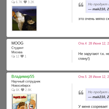
6.7K
3.2K
Но продукт
mak210, 2
это очень мягко с
MOOG
Отв.4
28 Июня 12, 
Студент
Москва
Не заругают т.к. 
12
1
гляну!)
Владимир55
Отв.5
28 Июня 12, 
Научный сотрудник
Новосибирск
6K
2.8K
Но продукт
mak210, 2
У меня созревает 