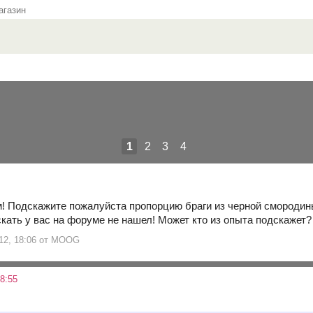
газин
1
2
3
4
! Подскажите пожалуйста пропорцию браги из черной смороди
скать у вас на форуме не нашел! Может кто из опыта подскажет
 12, 18:06 от MOOG
8:55