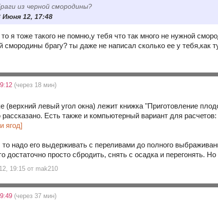
раги из черной смородины?
 Июня 12, 17:48
 то я тоже такого не помню,у тебя что так много не нужной см
 смородины брагу? ты даже не написал сколько ее у тебя,как т
19:12
(через 18 мин)
ке (верхний левый угол окна) лежит книжка "Приготовление пл
о рассказано. Есть также и компьютерный вариант для расчетов
и ягод]
, то надо его выдерживать с переливами до полного выбраживан
то достаточно просто сбродить, снять с осадка и перегонять. Н
12, 19:15 от mak210
19:49
(через 37 мин)