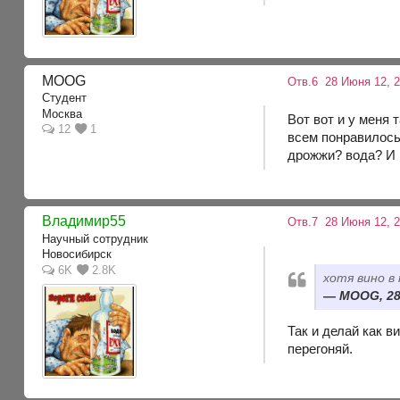
MOOG
Отв.6
28 Июня 12, 
Студент
Москва
Вот вот и у меня 
12
1
всем понравилось.
дрожжи? вода? И 
Владимир55
Отв.7
28 Июня 12, 
Научный сотрудник
Новосибирск
6K
2.8K
хотя вино в
MOOG, 28
Так и делай как в
перегоняй.