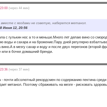
 23:00
(через 44 мин)
вместе с ягодами не советую, наберется метанол.
8 Июня 12, 20:56
нола с гулькин нос а то и меньше.Много лет делаю вино со смор
ю воды и сахара и на брожение.Пару дней регулярно взбалтыв
а вино.А в мезгу сахар и воду и после двух перегонов (второй
 или в бочке домашний бренди.
 23:36
(через 37 мин)
 - почти абсолютный рекордсмен по содержанию пектина среди я
дает метанол. Поэтому сбраживать на мезге - рисковать здоровь