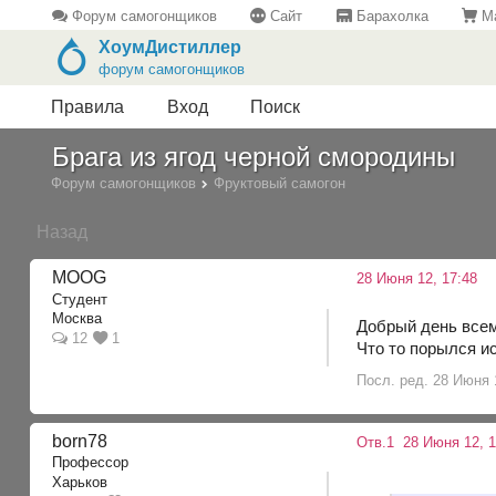
Форум самогонщиков
Сайт
Барахолка
Ма
ХоумДистиллер
форум самогонщиков
Правила
Вход
Поиск
Брага из ягод черной смородины
Форум самогонщиков
Фруктовый самогон
Назад
MOOG
28 Июня 12, 17:48
Студент
Москва
Добрый день всем
12
1
Что то порылся и
Посл. ред. 28 Июня
born78
Отв.1
28 Июня 12, 1
Профессор
Харьков