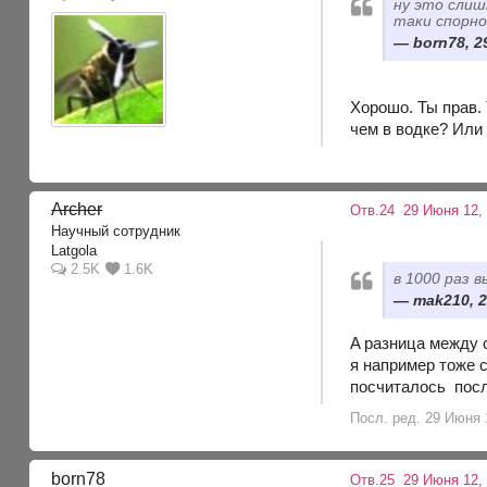
ну это слиш
таки спорн
born78, 2
Хорошо. Ты прав.
чем в водке? Или
Archer
Отв.24
29 Июня 12,
Научный сотрудник
Latgola
2.5K
1.6K
в 1000 раз в
mak210, 2
A разница между 
я например тоже 
посчиталось посл
Посл. ред. 29 Июня 1
born78
Отв.25
29 Июня 12,