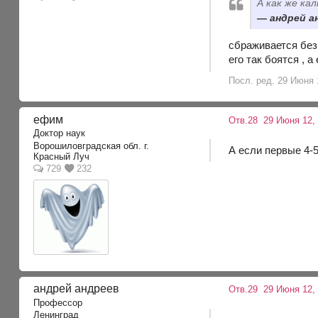
А как же кал
андрей ан
сбраживается без 
его так боятся , 
Посл. ред. 29 Июня 1
ефим
Отв.28
29 Июня 12, 
Доктор наук
Ворошиловградская обл. г.
А если первые 4-5
Красный Луч
729
232
андрей андреев
Отв.29
29 Июня 12,
Профессор
Ленинград