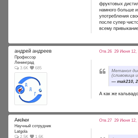
фруктовых дистил
намного больше и
употребления свое
после супер чист
всему привыкание
андрей андреев
Отв.26
29 Июня 12,
Профессор
Ленинград
3.6K
685
Метанол дис
(сливовица 
mak210, 2
А как же кальвадо
Archer
Отв.27
29 Июня 12,
Научный сотрудник
Latgola
2.5K
1.6K