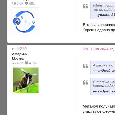
3.6K
685
сбраживаетс
,но не надо
guxiks, 2
Я только начинаю
Кореш недавно пр
mak210
Отв.30
30 Июня 12, 
Академик
Москва
4.8K
4.7K
А как же кал
андрей ан
Я только на
Кореш недав
андрей ан
Метанол получает
участвуют фермен