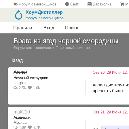
Форум самогонщиков
Сайт
Барахолка
Ма
ХоумДистиллер
форум самогонщиков
Правила
Вход
Поиск
Брага из ягод черной смородины
Форум самогонщиков
Фруктовый самогон
Назад
Archer
Отв.20
29 Июня 12, 
Научный сотрудник
Latgola
делал дистилят и
2.5K
1.6K
прелесть было.
mak210
Отв.21
29 Июня 12, 
Академик
Москва
4.8K
4.7K