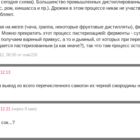
 сегодня схема). Большинство промышленных дистиллированных
с, ром, киншасса и пр.). Дрожжи в этом процессе никак не участ
ебляют.
я на мезге (чача, граппа, некоторые фруктовые дистилляты),
. Можно прекратить этот процесс пастеризацией: ферменты - сут
 получаем вареный привкус, а то и дымный, от которых при пер
ется пастеризованным (а как иначе?), так что там процесс ост
12, 06:50 от mak210
12:13
ая вывод из всего перечисленного самогон из черной смородины 
 12:21
(через 8 мин)
сок...?