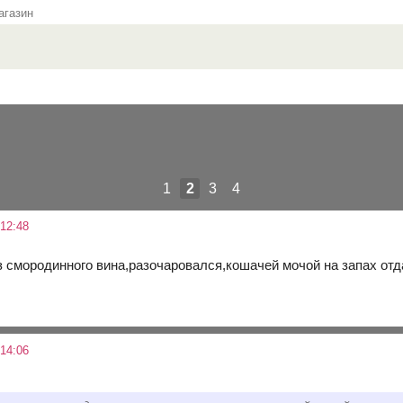
газин
1
2
3
4
12:48
з смородинного вина,разочаровался,кошачей мочой на запах отд
14:06