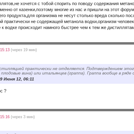
лятов,не хочется с тобой спорить по поводу содержания метан
менно от казенки,поэтому многие из нас и пришли на этот фору
го продукта,для организма не несут столько вреда сколько пос
ой практически не содержащей метанола водки,организм человека
 к водке происходит намного быстрее чем к тем же дистиллятам
 15:13
(через 19 мин)
тилляцией практически не отделяется. Подтверждением этого
и плодовые вина) или итальянцев (граппа). Граппа вообще в ряде
9 Июня 12, 06:11
с ?
 15:16
(через 3 мин)