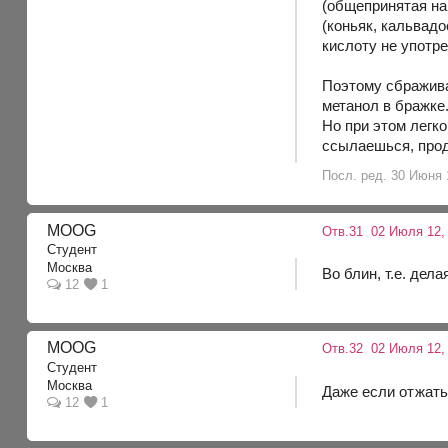
(общепринятая на
(коньяк, кальвадо
кислоту не употр
Поэтому сбражива
метанол в бражке
Но при этом легко
ссылаешься, прода
Посл. ред. 30 Июня 
MOOG
Отв.31
02 Июля 12, 
Студент
Москва
Во блин, т.е. дел
12
1
MOOG
Отв.32
02 Июля 12,
Студент
Москва
Даже если отжать 
12
1