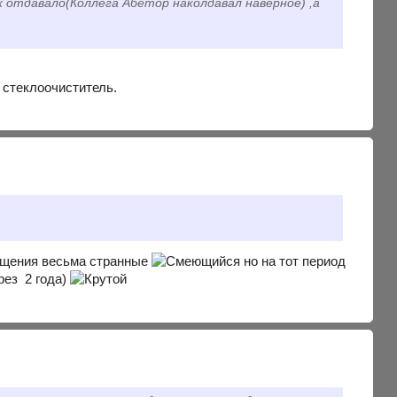
х отдавало(Коллега Абетор наколдавал наверное) ,а
 стеклоочиститель.
ющения весьма странные
но на тот период
рез 2 года)