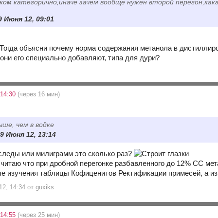
ком категорично,иначе зачем вообще нужен второй перегон,как
о
9 Июня 12, 09:01
 Тогда объясни почему норма содержания метанола в дистиллиров
 они его специально добавляют, типа для дури?
 14:30
(через 16 мин)
ыше, чем в водке
9 Июня 12, 13:14
следы или милиграмм это сколько раз?
считаю что при дробной перегонке разбавленного до 12% СС мет
е изучения таблицы Кофиценитов Ректификации примесей, а из
2, 14:34 от guxiks
 14:55
(через 25 мин)