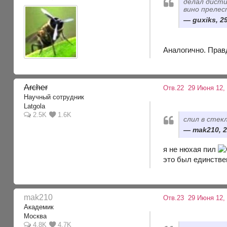
делал дисти
вино прелес
guxiks, 2
Аналогично. Прав
Archer
Отв.22
29 Июня 12,
Научный сотрудник
Latgola
2.5K
1.6K
слил в стек
mak210, 2
я не нюхая пил
это был единстве
mak210
Отв.23
29 Июня 12,
Академик
Москва
4.8K
4.7K