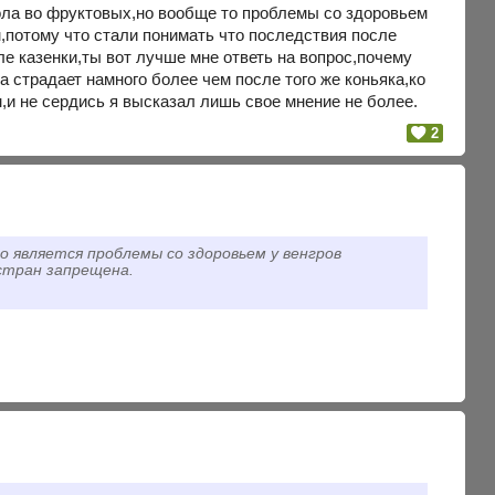
ола во фруктовых,но вообще то проблемы со здоровьем
м,потому что стали понимать что последствия после
ле казенки,ты вот лучше мне ответь на вопрос,почему
 страдает намного более чем после того же коньяка,ко
,и не сердись я высказал лишь свое мнение не более.
2
 является проблемы со здоровьем у венгров
 стран запрещена.