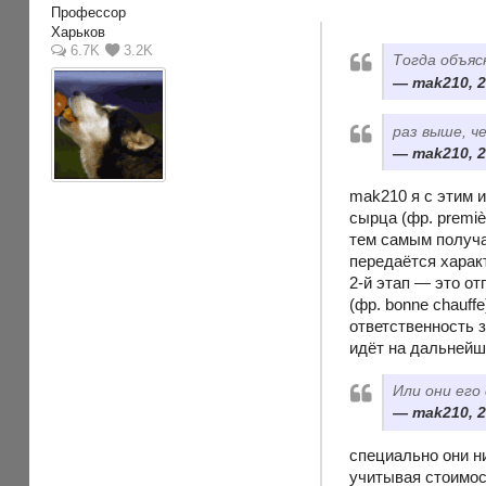
Профессор
Харьков
6.7K
3.2K
Тогда объяс
mak210, 2
раз выше, ч
mak210, 2
mak210 я с этим и
сырца (фр. premiè
тем самым получа
передаётся харак
2-й этап — это о
(фр. bonne chauf
ответственность 
идёт на дальнейш
Или они его
mak210, 2
специально они н
учитывая стоимос