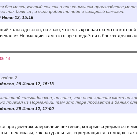
я без мезги,чистый сок,как и при коньячном производстве,мета
 его так боятся , а если фобия то пейте сахарный самогон.
9 Июня 12, 15:16
щий кальвадосогон, но знаю, что есть красная схема по которо
иехал из Нормандии, там это пюре продаётся в банках для жел
06:48
ьвадос ?
дреев, 29 Июня 12, 15:13
чинающий кальвадосогон, но знаю, что есть красная схема по к
но приехал из Нормандии, там это пюре продаётся в банках дл
дреев, 29 Июня 12, 17:00
ся при деметоксилировании пектинов, которые содержатся в мяк
ты - пектиназы, как натуральные, содержащиеся в плодах, та