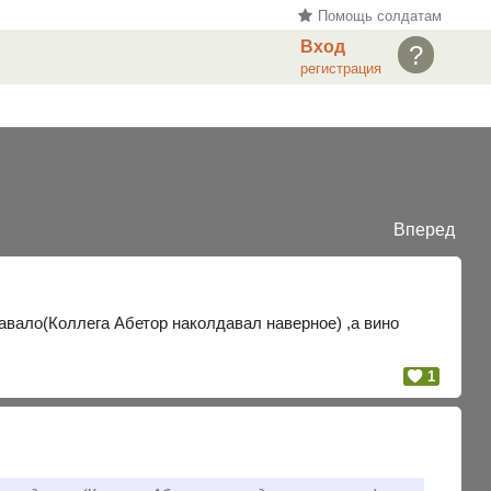
Помощь солдатам
Вход
?
регистрация
Вперед
авало(Коллега Абетор наколдавал наверное) ,а вино
1