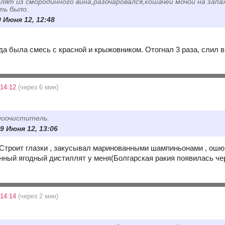
лят из смородинного вина,разочаровался,кошачей мочой на запа
ть было.
9 Июня 12, 12:48
да была смесь с красной и крыжовником. Отогнал 3 раза, слил в
 14:12
(через 6 мин)
лоочиститель.
9 Июня 12, 13:06
, закусывал маринованными шампиньонами , ош
нный ягодный дистиллят у меня(Болгарская ракия появилась че
 14:14
(через 2 мин)