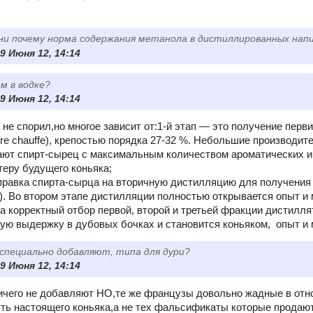
ни почему норма содержания метанола в дистиллированных напит
9 Июня 12, 14:14
ем в водке?
9 Июня 12, 14:14
 не спорил,но многое зависит от:1-й этап — это получение перв
re chauffe), крепостью порядка 27-32 %. Небольшие производит
ют спирт-сырец с максимальным количеством ароматических и
теру будущего коньяка;
тправка спирта-сырца на вторичную дистилляцию для получения 
fe). Во втором этапе дистилляции полностью открывается опыт и
за корректный отбор первой, второй и третьей фракции дистилля
ую выдержку в дубовых бочках и становится коньяком, опыт и
 специально добавляют, типа для дури?
9 Июня 12, 14:14
ичего не добавляют НО,те же французы довольно жадные в отн
ть настоящего коньяка,а не тех фальсификаты которые продают м