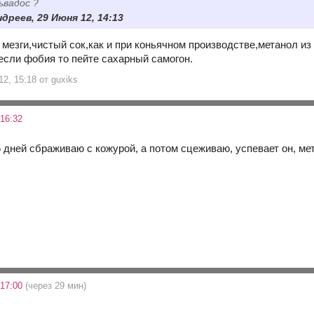
ьвадос ?
дреев, 29 Июня 12, 14:13
мезги,чистый сок,как и при коньячном производстве,метанол из 
а если фобия то пейте сахарный самогон.
2, 15:18 от guxiks
16:32
 дней сбраживаю с кожурой, а потом сцеживаю, успевает он, мет
 17:00
(через 29 мин)