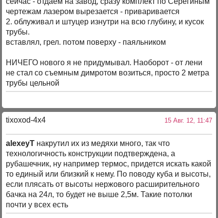
сейчас - отдаем на завод, сразу комплект по Серегиным
чертежам лазером вырезается - приваривается
2. облуживал и штуцер изнутри на всю глубину, и кусок
трубы.
вставлял, грел. потом поверху - паяльником
НИЧЕГО нового я не придумывал. Наоборот - от лени
не стал со съемным димротом возиться, просто 2 метра
трубы цельной
tixoxod-4x4
15 Авг. 12, 11:47
alexeyT
накрутил их из медяхи много, так что
технологичность конструкции подтверждена, а
рубашечник, ну например термос, придется искать какой
то единый или близкий к нему. По поводу куба и высоты,
если плясать от высоты нержового расширительного
бачка на 24л, то будет не выше 2,5м. Такие потолки
почти у всех есть