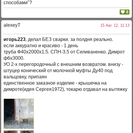
способами"?
8
alexeyT
15 Авг. 12, 11:13
игорь223
, делал БЕЗ сварки. за полдня реально.
если аккуратно и красиво - 1 день
труба Ф40х2000х1.5. СПН-3.5 от Селиваненко. Димрот
ф6х3000.
УО 2-х перегородочный с внешним возвратом. внизу -
штуцер конический от молочной муфты Ду40 под
вальцовку, припаян
единственное заказное изделие - крышечка на
димроте(идея Сергея1972), токарю отдавал на вытяжку