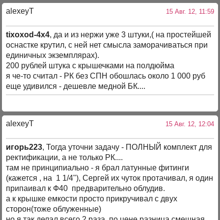
alexeyT
15 Авг. 12, 11:59
tixoxod-4x4
, да и из нержи уже 3 штуки,( на простейшей
оснастке крутил, с ней нет смысла заморачиваться при
единичных экземплярах).
200 рублей штука с крышечками на полдюйма
я че-то считал - РК без СПН обошлась около 1 000 руб
еще удивился - дешевле медной БК....
alexeyT
15 Авг. 12, 12:04
игорь223
, Тогда уточни задачу - ПОЛНЫЙ комплект для
ректификации, а не только РК....
там не принципиально - я брал латунные фитинги
(кажется , на 1 1/4"), Сергей их чуток протачивал, я один
припаивал к Ф40 предварительно облудив.
а к крышке емкости просто прикручивал с двух
сторон(тоже облуженные)
но я так делал всего 2 раза, по цене разница смешная