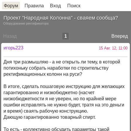
Форум
Правила
Вход
Поиск
Проект "Народная Колонна" - сваяем сообща?
Оборудование ректификатора
Назад
1
Вперед
игорь223
15 Авг. 12, 11:00
Дня три размышляю - а не открыть ли тему, в которой
потихоньку собрать наработки по строительству
ректификационных колонн на руси?
В итоге, сделать пошаговую инструкцию для желающих
гарантированно и низкобюджетно (насчет
низкобюджетности я не уверен, но по крайней мере
ошибки исправлять не нужно будет, тратя на это деньги
и время) сваять рабочую конструкцию.
Дающую гарантированно товарный спирт.
То есть - коллективно обсудить параметры такой