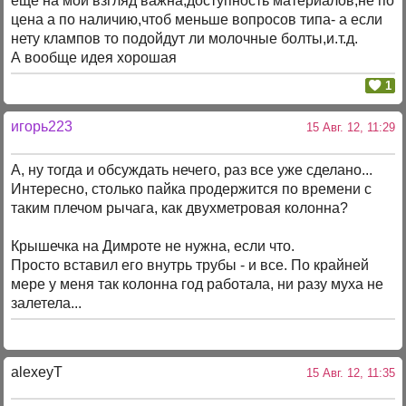
ещё на мой взгляд важна,доступность материалов,не по
цена а по наличию,чтоб меньше вопросов типа- а если
нету клампов то подойдут ли молочные болты,и.т.д.
А вообще идея хорошая
1
игорь223
15 Авг. 12, 11:29
А, ну тогда и обсуждать нечего, раз все уже сделано...
Интересно, столько пайка продержится по времени с
таким плечом рычага, как двухметровая колонна?
Крышечка на Димроте не нужна, если что.
Просто вставил его внутрь трубы - и все. По крайней
мере у меня так колонна год работала, ни разу муха не
залетела...
alexeyT
15 Авг. 12, 11:35