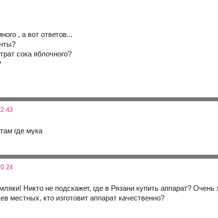
ого , а вот ответов...
енты?
трат сока яблочного?
?
2:43
там где мука
0:24
мляки! Никто не подскажет, где в Рязани купить аппарат? Очень
ев местных, кто изготовит аппарат качественно?