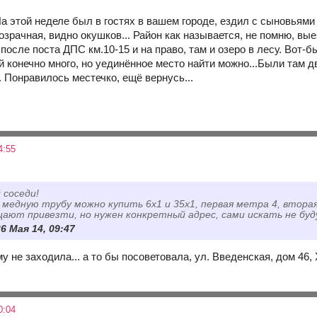
На этой неделе был в гостях в вашем городе, ездил с сыновьями
озрачная, видно окушков... Район как называется, не помню, вые
 после поста ДПС км.10-15 и на право, там и озеро в лесу. Вот-
 конечно много, но уединённое место найти можно...Были там дв
.. Понравилось местечко, ещё вернусь...
4:55
 соседи!
и медную трубу можно купить 6х1 и 35х1, первая метра 4, втора
щают привезти, но нужен конкретный адрес, сами искать не буд
6 Мая 14, 09:47
му не заходила... а то бы посоветовала, ул. Введенская, дом 46,
0:04