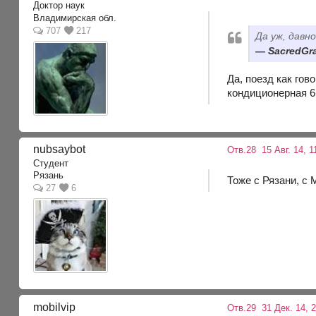
Доктор наук
Владимирская обл.
707
217
Да уж, давно
SacredGra
Да, поезд как гов
кондиционерная 6
nubsaybot
Отв.28
15 Авг. 14, 1
Студент
Рязань
Тоже с Рязани, с 
27
6
mobilvip
Отв.29
31 Дек. 14, 2