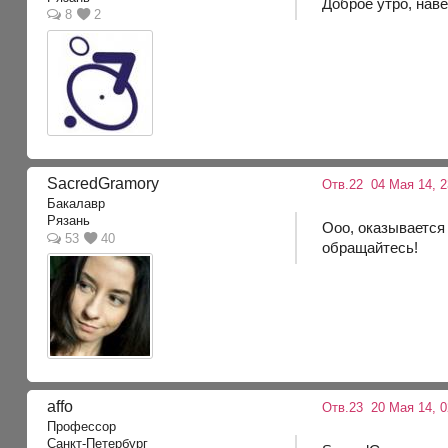
Доброе утро, наве
8
2
SacredGramory
Отв.22
04 Мая 14, 2
Бакалавр
Рязань
Ооо, оказывается 
53
40
обращайтесь!
affo
Отв.23
20 Мая 14, 0
Профессор
Санкт-Петербург