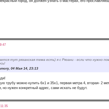
рекрасный город, он должен узнать о мастерах, его прославляю
9:47
ается тут рязанская тема есть) я с Рязани - если что нужно п
сь!
mory, 04 Мая 14, 23:13
ди!
ую трубу можно купить 6х1 и 35х1, первая метра 4, вторая- 2 м
 но нужен конкретный адрес, сами искать не будут.
11:35