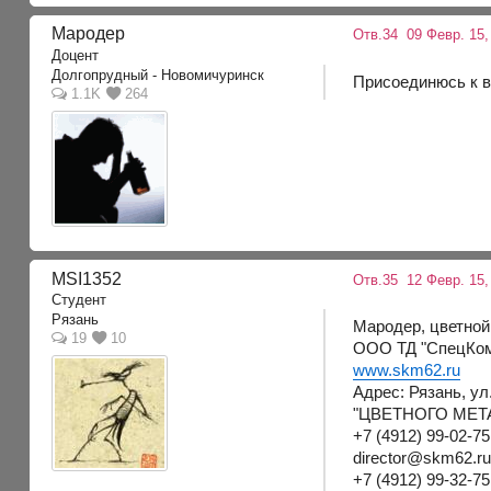
Мародер
Отв.34
09 Февр. 15,
Доцент
Долгопрудный - Новомичуринск
Присоединюсь к вы
1.1K
264
MSI1352
Отв.35
12 Февр. 15,
Студент
Рязань
Мародер, цветной
19
10
ООО ТД "СпецКом
www.skm62.ru
Адрес: Рязань, у
"ЦВЕТНОГО МЕТ
+7 (4912) 99-02-7
director@skm62.ru,
+7 (4912) 99-32-7