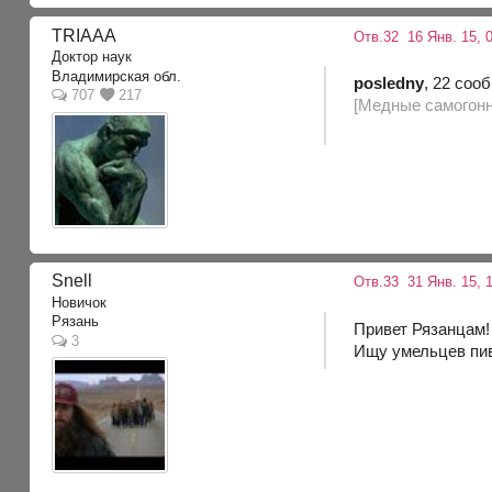
TRIAAA
Отв.32
16 Янв. 15, 0
Доктор наук
Владимирская обл.
posledny
, 22 соо
707
217
[Медные самогонн
Snell
Отв.33
31 Янв. 15, 1
Новичок
Рязань
Привет Рязанцам!
3
Ищу умельцев пив