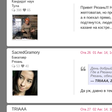
Кандидат наук
Тула
Привет Рязань!!! 
398
65
желтоватая, но пр
а я поехал прямо,
подтянутся, людей
казане на костре.
SacredGramory
Отв.26
01 Авг. 14, 1
Бакалавр
Рязань
53
40
День добрый
Где в Рязан
Рязань, обе
TRIAAA, 2
Да уж, давно в те
TRIAAA
Отв.27
02 Авг. 14, 1