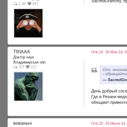
SacredGramory, п
2.4K
937
TRIAAA
Отв.24
26 Мая 14, 0
Доктор наук
Владимирская обл.
707
217
Ооо, оказыв
- обращайте
SacredGra
День добрый сосе
Где в Рязани медн
обещают привезти,
вованыч
Отв.25
19 Июля 14, 