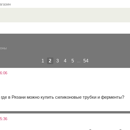
газин
ионы
1
2
3
4
5
...
54
6:06
, где в Рязани можно купить силиконовые трубки и ферменты?
5:36