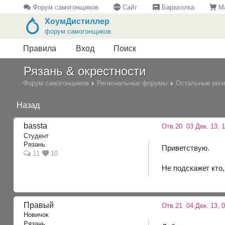
Форум самогонщиков
Сайт
Барахолка
Ма
ХоумДистиллер
форум самогонщиков
Правила
Вход
Поиск
Рязань & окрестности
Форум самогонщиков
Региональные форумы
Остальные рег
Назад
bassta
Отв.20
03 Дек. 13, 1
Студент
Рязань
Приветствую.
11
10
Не подскажет кто
Правый
Отв.21
04 Дек. 13, 0
Новичок
Рязань