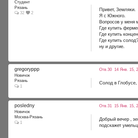
Студент
Рязань
Привет, Земляки.
32
2
Я с Южного.
Вопросов у меня мн
Где купить ферм
Где купить концен
Где купить солод
ну и другие.
gregoryppp
Отв.30
14 Янв. 15, 2
Новичок
Рязань
Солод в Глобусе, 
1
posledny
Отв.31
15 Янв. 15, 2
Новичок
Москва-Рязань
Добрый вечер , зе
1
подскажет умельц